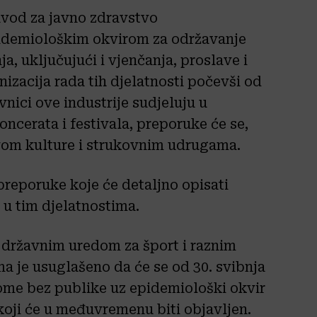
avod za javno zdravstvo
pidemiološkim okvirom za održavanje
a, uključujući i vjenčanja, proslave i
izacija rada tih djelatnosti počevši od
vnici ove industrije sudjeluju u
oncerata i festivala, preporuke će se,
tvom kulture i strukovnim udrugama.
reporuke koje će detaljno opisati
 u tim djelatnostima.
m državnim uredom za šport i raznim
a je usuglašeno da će se od 30. svibnja
ome bez publike uz epidemiološki okvir
oji će u međuvremenu biti objavljen.