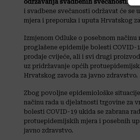
održavanja svadbenih svečanosti.
Skl
i svadbene svečanosti održavat će se 
mjera i preporuka i uputa Hrvatskog z
Izmjenom Odluke o posebnom načinu rad
proglašene epidemije bolesti COVID-1
prodaje cvijeće, ali i svi drugi proizvod
uz pridržavanje općih protuepidemijsk
Hrvatskog zavoda za javno zdravstvo.
Zbog povoljne epidemiološke situacij
načinu rada u djelatnosti trgovine za 
bolesti COVID-19 ukida se zabrana rad
protuepidemijskih mjera i posebnih u
javno zdravstvo.