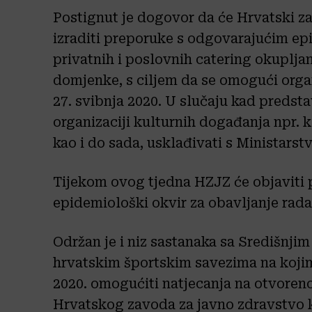
Postignut je dogovor da će Hrvatski z
izraditi preporuke s odgovarajućim e
privatnih i poslovnih catering okupljanj
domjenke, s ciljem da se omogući organ
27. svibnja 2020. U slučaju kad predsta
organizaciji kulturnih događanja npr. k
kao i do sada, usklađivati s Ministars
Tijekom ovog tjedna HZJZ će objaviti p
epidemiološki okvir za obavljanje rada
Održan je i niz sastanaka sa Središnji
hrvatskim športskim savezima na kojim
2020. omogućiti natjecanja na otvoren
Hrvatskog zavoda za javno zdravstvo k