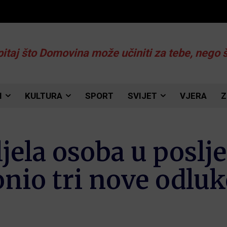
pitaj što Domovina može učiniti za tebe, nego 
I
KULTURA
SPORT
SVIJET
VJERA
Z
jela osoba u poslj
onio tri nove odlu