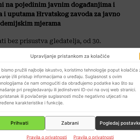
tni na pojedinim javnim događanjima i
a i uputama Hrvatskog zavoda za javno
pidemijskim mjerama
i bez prisustva gledatelja, od 30.
 zatvorenim objektima.
Upravljanje pristankom za kolačiće
a posljednjem ispraćaju mogu
 bismo pružili najbolje iskustvo, koristimo tehnologije poput kolačića
vanje i/ili pristup informacijama o uređaju. Suglasnost s ovim
redstavnik vjerske zajednice te zabrana
hnologijama će nam omogućiti da obrađujemo podatke kao što su
raćaja. Pogrebi, posljednji ispraćaji i
našanje pri pregledavanju ili jedinstveni ID-ovi na ovoj web stranici.
 pridržavanje općih protuepidemijskih
pristanak ili povlačenje suglasnosti može negativno utjecati na
ređene karakteristike i funkcije.
avoda za javno zdravstvo.
braka i životnog partnerstva mogu
Prihvati
Zabrani
Pogledaj postavk
 obitelj i svjedoci te se ukida zabrana
Pravila o privatnosti
Pravila o privatnosti