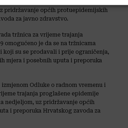
apanje braka i životnog partnerstva, kao
uz pridržavanje općih protuepidemijskih
avoda za javno zdravstvo.
a tržnica za vrijeme trajanja
9 omogućeno je da se na tržnicama
i koji su se prodavali i prije ograničenja,
ih mjera i posebnih uputa i preporuka
e izmjenom Odluke o radnom vremenu i
vrijeme trajanja proglašene epidemije
a nedjeljom, uz pridržavanje općih
puta i preporuka Hrvatskog zavoda za