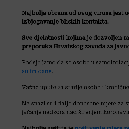
Najbolja obrana od ovog virusa jest o
izbjegavanje bliskih kontakta.
Sve djelatnosti kojima je dozvoljen r
preporuka Hrvatskog zavoda za javn
Podsjećamo da se osobe u samoizolacij
su im dane
.
Važne upute za starije osobe i kroničn
Na snazi su i dalje donesene mjere za 
jačanje nadzora nad širenjem koronavi
Najbolja zaštita je
poštivanje mjera p