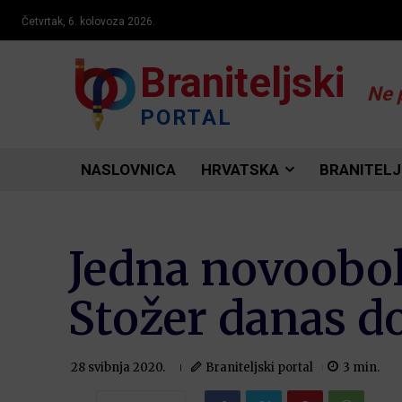
Četvrtak, 6. kolovoza 2026.
Braniteljski
Ne 
PORTAL
NASLOVNICA
HRVATSKA
BRANITELJ
Jedna novoobol
Stožer danas d
Braniteljski portal
3
min.
28 svibnja 2020.