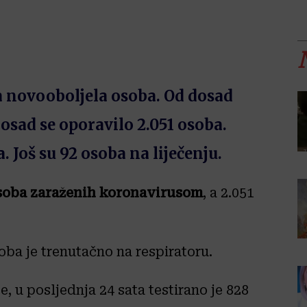
na novooboljela osoba. Od dosad
sad se oporavilo 2.051 osoba.
. Još su 92 osoba na liječenju.
soba zaraženih koronavirusom
, a 2.051
soba je trenutačno na respiratoru.
, u posljednja 24 sata testirano je 828