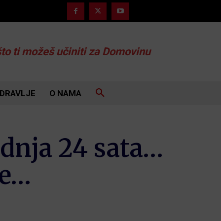
što ti možeš učiniti za Domovinu
DRAVLJE
O NAMA
ednja 24 sata…
ke…