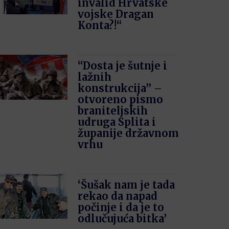
invalid Hrvatske
vojske Dragan
Konta?!“
“Dosta je šutnje i
lažnih
konstrukcija” –
otvoreno pismo
braniteljskih
udruga Splita i
županije državnom
vrhu
‘Šušak nam je tada
rekao da napad
počinje i da je to
odlučujuća bitka’