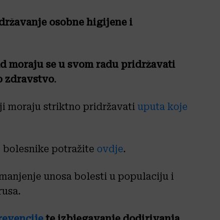
državanje osobne higijene i
ad moraju se u svom radu pridržavati
o zdravstvo
.
i moraju striktno pridržavati
uputa koje
e bolesnike potražite
ovdje
.
smanjenje unosa bolesti u populaciju i
rusa.
revencije
te izbjegavanje dodirivanja