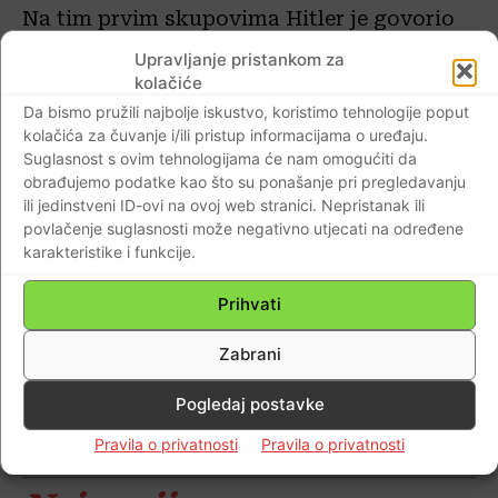
Na tim prvim skupovima Hitler je govorio
po pivnicama i otkrio svoj govornički
Upravljanje pristankom za
talent. Prvotno malena stranka počela je
kolačiće
naglo rasti, jer su ljudi bili privučeni
Da bismo pružili najbolje iskustvo, koristimo tehnologije poput
kolačića za čuvanje i/ili pristup informacijama o uređaju.
njegovom govorničkom vještinom, koja je i
Suglasnost s ovim tehnologijama će nam omogućiti da
njemu samom bila veliko otkriće.
obrađujemo podatke kao što su ponašanje pri pregledavanju
Nacistički govori bili su antisemitski,
ili jedinstveni ID-ovi na ovoj web stranici. Nepristanak ili
povlačenje suglasnosti može negativno utjecati na određene
antikapitalistički, antiliberalni,
karakteristike i funkcije.
antidemokratski te naročito
antimarksistički.
Prihvati
Zabrani
H.H.
Pogledaj postavke
Pravila o privatnosti
Pravila o privatnosti