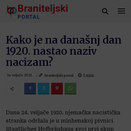
Braniteljski
PORTAL
Kako je na današnj dan
1920. nastao naziv
nacizam?
1
min.
Braniteljski portal
24 veljače 2021.
Dana 24. veljače 1920. njemačka nacistička
stranka održala je u minhenskoj pivnici
Staatliches Hofbräuhaus svoj prvi skup