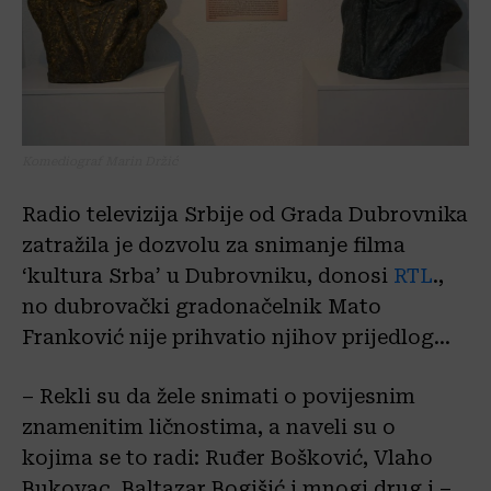
Komediograf Marin Držić
Radio televizija Srbije od Grada Dubrovnika
zatražila je dozvolu za snimanje filma
‘kultura Srba’ u Dubrovniku, donosi
RTL
.,
no dubrovački gradonačelnik Mato
Franković nije prihvatio njihov prijedlog…
– Rekli su da žele snimati o povijesnim
znamenitim ličnostima, a naveli su o
kojima se to radi: Ruđer Bošković, Vlaho
Bukovac, Baltazar Bogišić i mnogi drug i –