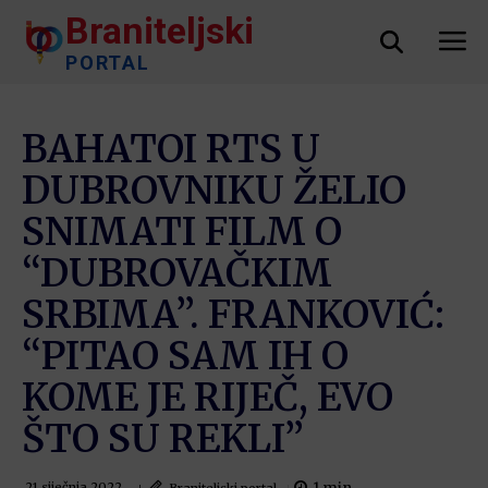
Braniteljski
PORTAL
BAHATOI RTS U
DUBROVNIKU ŽELIO
SNIMATI FILM O
“DUBROVAČKIM
SRBIMA”. FRANKOVIĆ:
“PITAO SAM IH O
KOME JE RIJEČ, EVO
ŠTO SU REKLI”
Braniteljski portal
21 siječnja 2022.