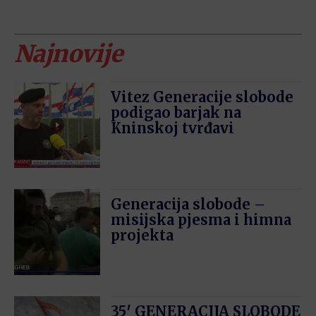
Najnovije
Vitez Generacije slobode
podigao barjak na
Kninskoj tvrđavi
Generacija slobode –
misijska pjesma i himna
projekta
35′ GENERACIJA SLOBODE