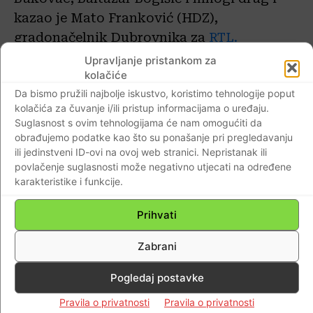
kazao je Mato Franković (HDZ),
gradonačelnik Dubrovnika za
RTL.
Upravljanje pristankom za
Na odbijencu je reagiralo i srpsko
kolačiće
veleposlanstvo u Hrvatskoj, no očito se
Da bismo pružili najbolje iskustvo, koristimo tehnologije poput
kolačića za čuvanje i/ili pristup informacijama o uređaju.
radi o još jednoj u nizi provokacija.
Suglasnost s ovim tehnologijama će nam omogućiti da
Podsjetimo, Srbija je nedavno donijela
obrađujemo podatke kao što su ponašanje pri pregledavanju
“Zakon o kulturnom nasleđu” kojim se
ili jedinstveni ID-ovi na ovoj web stranici. Nepristanak ili
povlačenje suglasnosti može negativno utjecati na određene
cijela dubrovačka književnost do 1867.
karakteristike i funkcije.
svojata kao srpska, te tvrdi da velikani
Držić i Gundulić pripadaju jednako i
Prihvati
srpskoj i hrvatskoj kulturi’, što nema
Zabrani
nikakvu poveznicu i samo služi kao još
jedna u nizu srpskih laži i provokacija
o
Pogledaj postavke
čemu je Braniteljski portal pisao.
Pravila o privatnosti
Pravila o privatnosti