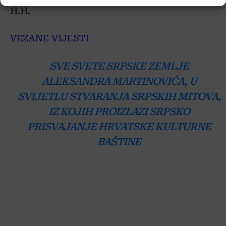
H.H.
VEZANE VIJESTI
SVE SVETE SRPSKE ZEMLJE
ALEKSANDRA MARTINOVIĆA, U
SVIJETLU STVARANJA SRPSKIH MITOVA,
IZ KOJIH PROIZLAZI SRPSKO
PRISVAJANJE HRVATSKE KULTURNE
BAŠTINE