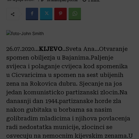
1
min.
26.07.2020…
KIJEVO
..Sveta Ana…Otvaranje
spomen obiljezja u Bajanima.Paljenje
svijeca i polaganje cvijeca kod spomenika
u Cicvaricima u spomen na sest ubijenih
zena na Rokovica dubru. Sjecanje na jos
jedan komunisticko partizanski zlocin.Na
danasnji dan 1944.partizanske horde zla
nakon gubitaka u borbama sa nasim
golibradim mladicima i njihova povlacenja
radi nedostatka municije, zlocinci se
osvecuju na nemocnim kijevskim zenama.U