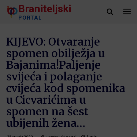
Braniteljski
PORTAL
KIJEVO: Otvaranje
spomen obilježja u
Bajanima!Paljenje
svijeća i polaganje
cvijeća kod spomenika
u Cicvarićima u
spomen na šest
ubijenih žena…
Braniteljski portal
28 srpnja 2020.