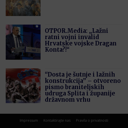
OTPOR.Media: „Lažni
ratni vojni invalid
Hrvatske vojske Dragan
Konta?!“
“Dosta je šutnje i lažnih
konstrukcija” – otvoreno
pismo braniteljskih
udruga Splita i županije
državnom vrhu
Impressum
Kontaktirajte nas
Pravila o privatnosti