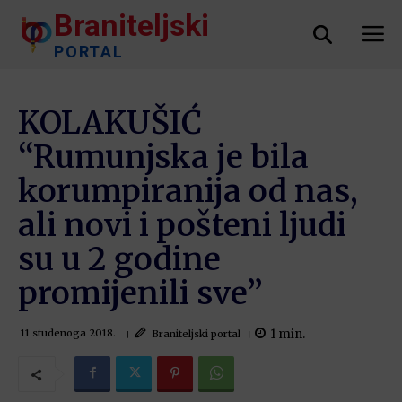
Braniteljski
PORTAL
KOLAKUŠIĆ
“Rumunjska je bila
korumpiranija od nas,
ali novi i pošteni ljudi
su u 2 godine
promijenili sve”
1
min.
Braniteljski portal
11 studenoga 2018.