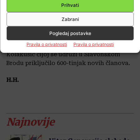
državnu antikorupcijsku agenciju i dovela
Prihvati
nezavisne i poštene ljude koji su u dvije
godine promijenili zemlju. Uhićeno je preko
Zabrani
tri tisuće političara, odvjetnika, sudaca,
Pogledaj postavke
liječnika i sada je vidljivo da Rumunjska
Pravila o privatnosti
Pravila o privatnosti
gospodarski leti u nebo, zaključio je
Kolakušić čijoj se udruzi u Slavonskom
Brodu priključilo 600-tinjak novih članova.
H.H.
Najnovije