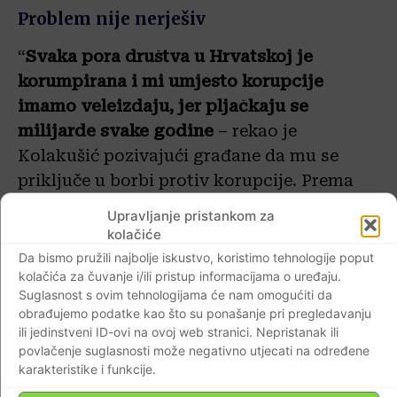
Problem nije nerješiv
“
Svaka pora društva u Hrvatskoj je
korumpirana i mi umjesto korupcije
imamo veleizdaju, jer pljačkaju se
milijarde svake godine
– rekao je
Kolakušić pozivajući građane da mu se
priključe u borbi protiv korupcije. Prema
njegovim riječima, korupcija je u Hrvatskoj
Upravljanje pristankom za
prisutna na sveučilištu, sudstvu, zdravstvu.
kolačiće
Ljudi znaju za brojne korupcijske radnje, ali
Da bismo pružili najbolje iskustvo, koristimo tehnologije poput
kolačića za čuvanje i/ili pristup informacijama o uređaju.
se boje reći javno i to je najveći problem.
Suglasnost s ovim tehnologijama će nam omogućiti da
obrađujemo podatke kao što su ponašanje pri pregledavanju
Unatoč svemu, problem, po njemu, nije
ili jedinstveni ID-ovi na ovoj web stranici. Nepristanak ili
nerješiv. Rumunjska je, istaknuo je, bila
povlačenje suglasnosti može negativno utjecati na određene
karakteristike i funkcije.
korumpiranija od Hrvatske, pa je osnovala