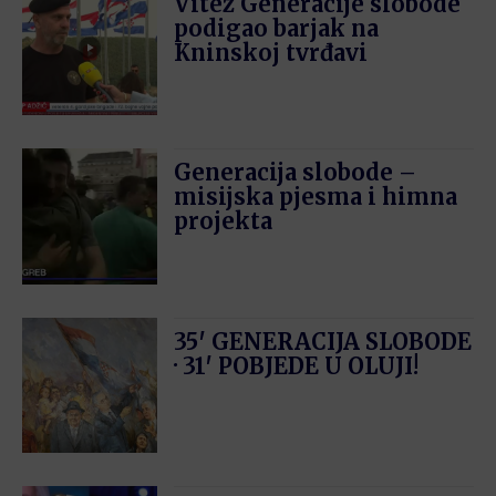
Vitez Generacije slobode
podigao barjak na
Kninskoj tvrđavi
Generacija slobode –
misijska pjesma i himna
projekta
35′ GENERACIJA SLOBODE
· 31′ POBJEDE U OLUJI!