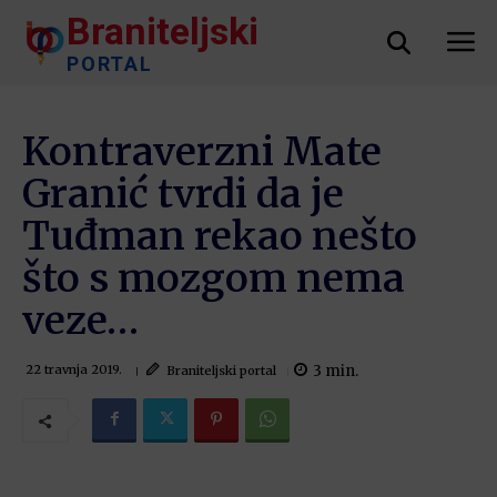
Braniteljski
PORTAL
Kontraverzni Mate
Granić tvrdi da je
Tuđman rekao nešto
što s mozgom nema
veze…
3
min.
Braniteljski portal
22 travnja 2019.