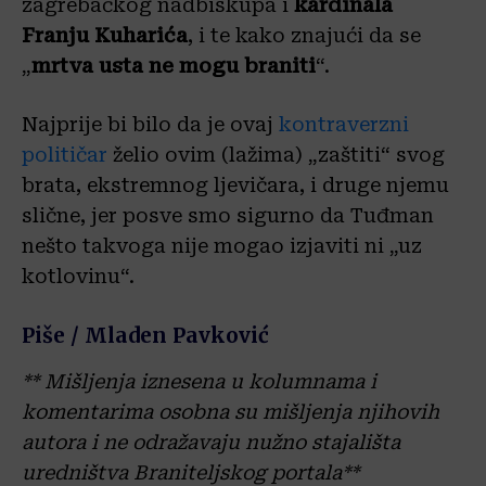
zagrebačkog nadbiskupa i
kardinala
Franju Kuharića
, i te kako znajući da se
„
mrtva usta ne mogu braniti
“.
Najprije bi bilo da je ovaj
kontraverzni
političar
želio ovim (lažima) „zaštiti“ svog
brata, ekstremnog ljevičara, i druge njemu
slične, jer posve smo sigurno da Tuđman
nešto takvoga nije mogao izjaviti ni „uz
kotlovinu“.
Piše / Mladen Pavković
** Mišljenja iznesena u kolumnama i
komentarima osobna su mišljenja njihovih
autora i ne odražavaju nužno stajališta
uredništva Braniteljskog portala**