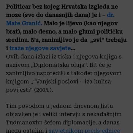
Političar bez kojeg Hrvatska izgleda ne
može (sve do današnjih dana) je i –
dr.
Mate Granić.
Malo je lijevo (kao njegov
brat), malo desno, a malo glumi političku
sredinu. Nu, zanimljivo je da „svi“ trebaju
i
traže njegove savjete
…
Ovih dana izlazi iz tiska i njegova knjiga s
nazivom „Diplomatska oluja“. Bit će je
zanimljivo usporediti s također njegovom
knjigom „“Vanjski poslovi – iza kulisa
povijesti“ (2005.).
Tim povodom u jednom dnevnom listu
objavljen je i veliki intervju s nekadašnjim
Tuđmanovim šefom diplomacije, a danas
među ostalim i
savjetnikom predsjednice