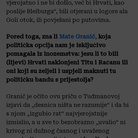
vjerojatno i ne bi došlo, već bi Hrvati, kao
poslije Bleiburga“, bili otjerani u logore ala
Goli otok, ili povješani po putovima.
Pored toga, zna li
Mate Granić,
koja
politička opcija nam je isključivo
pomagala iz inozemstva: jesu li to bili
(lijevi) Hrvati naklonjeni Titu i Račanu ili
oni koji su željeli i uspjeli maknuti tu
političku bandu s prijestolja?
Granić je očito ovu priču o Tuđmanovoj
izjavi da „desnica ništa ne razumije“ i da bi
s njom „izgubio rat“ najvjerojatnije
izmislio, a u sve to bezobrazno „uvalio“ ni
krivog ni dužnog časnog i uvaženog