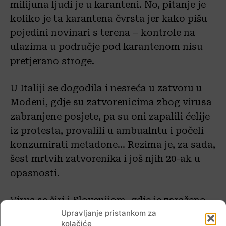
milijuna ljudi je u karanteni. No, pitanje je
koliko je ta karantena čvrsta jer kako pišu
pojedini novinari s terena – kontrole na
ulazima u područje pod karantenom nisu
pretjerano stroge.
U Italiji se dogodila i nesreća u zatvoru u
Modeni, gdje su zatvorenicima zbog virusa
zabranjene posjete, pa su oni zapalili ćelije
iz protesta, provalili u ambualntu i počeli
konzumirati metadone… Rezima je, za sada,
šest mrtvih zatvorenika i još njih 20-ak u
opasnosti.
Virus se širi i Slovenijom, gdje je zaraženo
Upravljanje pristankom za
već 19 ljudi. Njemačka, Francuska i
kolačiće