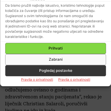
Španjolska su na oko tisuću ili više
Da bismo pružili najbolje iskustvo, koristimo tehnologije poput
zaraženih. Italija pak ide prema 8.000.
kolačića za čuvanje i/ili pristup informacijama o uređaju.
Suglasnost s ovim tehnologijama će nam omogućiti da
obrađujemo podatke kao što su ponašanje pri pregledavanju
Hrvatski Nacionalni stožer civilne zaštite
ili jedinstveni ID-ovi na ovoj web stranici. Nepristanak ili
razmišlja o dosad najdrastričnijoj mjeri –
povlačenje suglasnosti može negativno utjecati na određene
zabrani javnih skupova od preko 1.000 ljudi
karakteristike i funkcije.
u zatvorenim prostorima.
Prihvati
U Italiji ponestaje bolničkih kreveta i
Zabrani
ostalih resursa.
Pogledaj postavke
“Kao da smo u ratu. Moramo birati koga
Pravila o privatnosti
Pravila o privatnosti
ćemo liječiti, a koga nećemo. O liječenju
odlučujemo ovisno o godinama i
zdravstvenom stanju pacijenata”, rekao je
liječnik Christian Salaroli, poručivši
ljudima ne idu iz kuća.