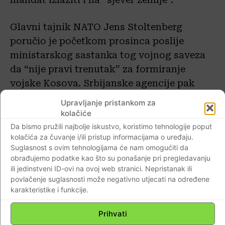
Glavni tajnik NATO Jens Stoltenberg
poručio je početkom prosinca poslije
ministarskog sastanka tog vojnog saveza
da “nije pravi trenutak” za formiranje
vojske Kosova. Srbijanske agencije pak
navode kako, unatoč protivljenju NATO-a,
Upravljanje pristankom za
potporu formiranju vojske daju SAD i
kolačiće
Velika Britanija.
Da bismo pružili najbolje iskustvo, koristimo tehnologije poput
kolačića za čuvanje i/ili pristup informacijama o uređaju.
Suglasnost s ovim tehnologijama će nam omogućiti da
Zbog tenzija zbog današnje sjednice
obrađujemo podatke kao što su ponašanje pri pregledavanju
kosovskog parlamenta KFOR je u petak
ili jedinstveni ID-ovi na ovoj web stranici. Nepristanak ili
povlačenje suglasnosti može negativno utjecati na određene
ujutro rasporedio više oklopnih vozila,
karakteristike i funkcije.
džipova i ambulantnih vozila austrijskog
kontigenta, a u sjevernom dijelu pojačano
Prihvati
je prisustvo pripadnika Kosovske policije.