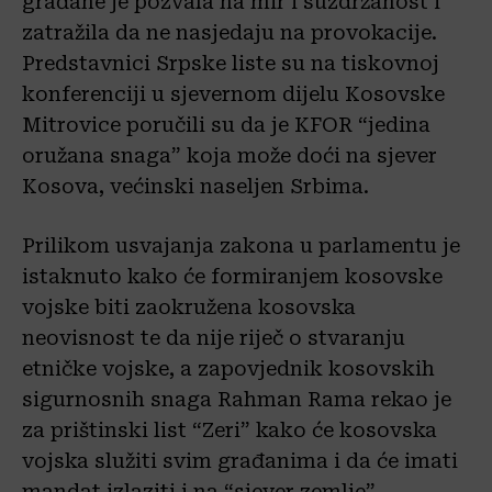
građane je pozvala na mir i suzdržanost i
zatražila da ne nasjedaju na provokacije.
Predstavnici Srpske liste su na tiskovnoj
konferenciji u sjevernom dijelu Kosovske
Mitrovice poručili su da je KFOR “jedina
oružana snaga” koja može doći na sjever
Kosova, većinski naseljen Srbima.
Prilikom usvajanja zakona u parlamentu je
istaknuto kako će formiranjem kosovske
vojske biti zaokružena kosovska
neovisnost te da nije riječ o stvaranju
etničke vojske, a zapovjednik kosovskih
sigurnosnih snaga Rahman Rama rekao je
za prištinski list “Zeri” kako će kosovska
vojska služiti svim građanima i da će imati
mandat izlaziti i na “sjever zemlje”.