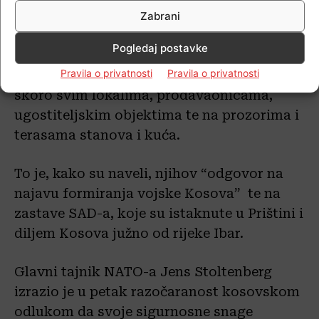
Zabrani
Pogledaj postavke
Građani sjevernog dijela Kosovske
Pravila o privatnosti
Pravila o privatnosti
Mitrovice postavili su zastave Srbije na
skoro svim lokalima, prodavaonicama,
ugostiteljskim objektima te na prozorima i
terasama stanova i kuća.
To je, kako su naveli, njihov “odgovor na
najavu formiranja vojske Kosova” te na
zastave SAD-a, koje su istaknute u Prištini i
diljem Kosova južno od rijeke Ibar.
Glavni tajnik NATO-a Jens Stoltenberg
izrazio je u petak razočaranost kosovskom
odlukom da svoje sigurnosne snage