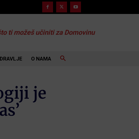
što ti možeš učiniti za Domovinu
DRAVLJE
O NAMA
iji je
as’