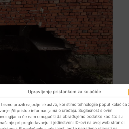
Upravljanje pristankom za kolačiće
 bismo pružili najbolje iskustvo, koristimo tehnologije poput kolačića
vanje i/ili pristup informacijama o uređaju. Suglasnost s ovim
hnologijama će nam omogućiti da obrađujemo podatke kao što su
našanje pri pregledavanju ili jedinstveni ID-ovi na ovoj web stranici.
pristanak ili povlačenje suglasnosti može negativno utjecati na