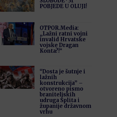
SLOBODE · 31′
POBJEDE U OLUJI!
OTPOR.Media:
„Lažni ratni vojni
invalid Hrvatske
vojske Dragan
Konta?!“
“Dosta je šutnje i
lažnih
konstrukcija” –
otvoreno pismo
braniteljskih
udruga Splita i
županije državnom
vrhu