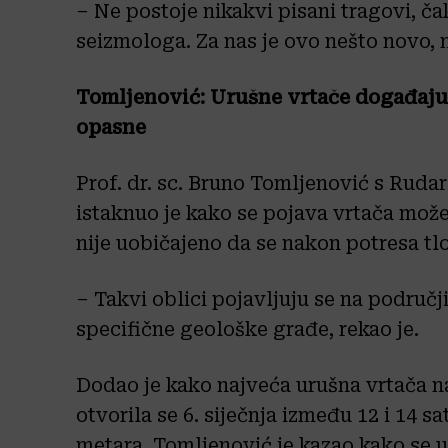
– Ne postoje nikakvi pisani tragovi, ča
seizmologa. Za nas je ovo nešto novo, n
Tomljenović: Urušne vrtače događaju 
opasne
Prof. dr. sc. Bruno Tomljenović s Rud
istaknuo je kako se pojava vrtača može
nije uobičajeno da se nakon potresa tl
– Takvi oblici pojavljuju se na područ
specifične geološke građe, rekao je.
Dodao je kako najveća urušna vrtača n
otvorila se 6. siječnja između 12 i 14 sa
metara. Tomljenović je kazao kako se 