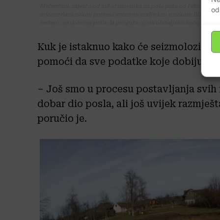
Mečenčani, mjesto od 218 stanovnika na pola puta od Petrinje do 
od
mjesec dana nakon potresa scene su ondje kao u nekom filmu strave
recimo, na dobrom putu da proguta cijelu obiteljsku kuću.
Kuk je istaknuo kako će seizmolozima n
pomoći da sve podatke koje dobiju uspi
– Još smo u procesu postavljanja svih
dobar dio posla, ali još uvijek razmješ
poručio je.