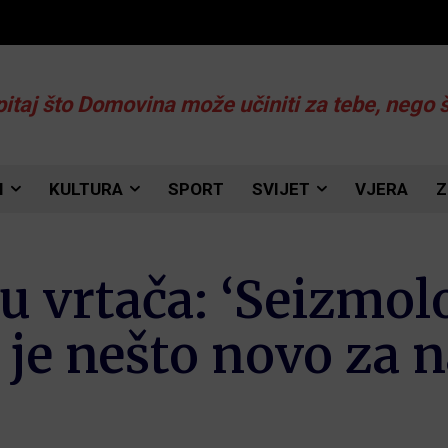
pitaj što Domovina može učiniti za tebe, nego 
I
KULTURA
SPORT
SVIJET
VJERA
Z
 vrtača: ‘Seizmolog
je nešto novo za n