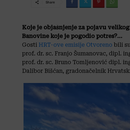
Share
Koje je objašnjenje za pojavu veliko
Banovine koje je pogodio potres?…
Gosti
HRT-ove emisije Otvoreno
bili s
prof. dr. sc. Franjo Šumanovac, dipl. i
prof. dr. sc. Bruno Tomljenović dipl. i
Dalibor Bišćan, gradonačelnik Hrvatsk