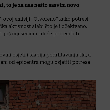
i, to je za nas nešto sasvim novo
-ovoj emisiji “Otvoreno” kako potresi
ička aktivnost slabi što je i očekivano.
 još mjesecima, ali će potresi biti
ini osjeti i slabija podrhtavanja tla, a
jeni od epicentra mogu osjetiti potrese