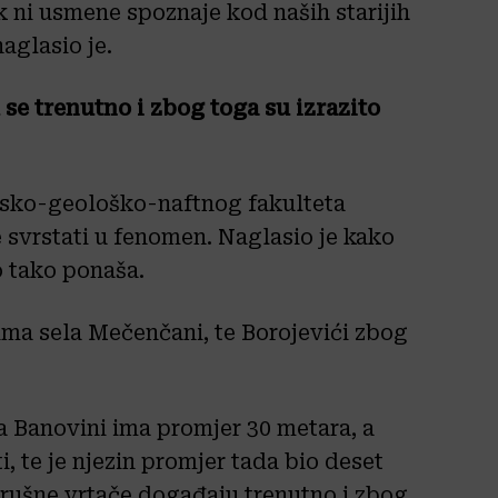
k ni usmene spoznaje kod naših starijih
aglasio je.
se trenutno i zbog toga su izrazito
arsko-geološko-naftnog fakulteta
 svrstati u fenomen. Naglasio je kako
o tako ponaša.
jima sela Mečenčani, te Borojevići zbog
a Banovini ima promjer 30 metara, a
ti, te je njezin promjer tada bio deset
urušne vrtače događaju trenutno i zbog