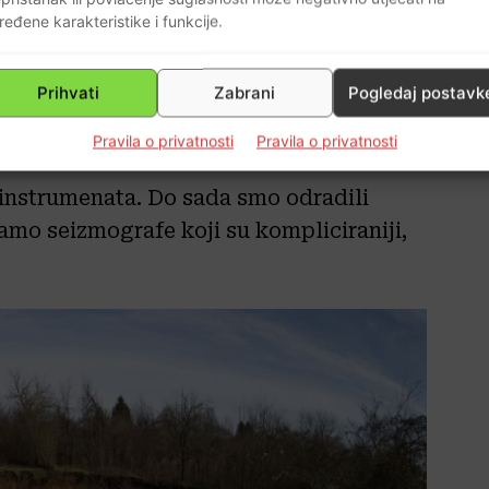
Kostajnice, nisu bili u samom epicentru kao, recimo, Strašnik. No
ređene karakteristike i funkcije.
. Rupe nastale nakon potresa naočigled se šire. Toliko da je ova,
Prihvati
Zabrani
Pogledaj postavk
ovi uređaji koje imaju na raspolaganju
ju analizirati.
Pravila o privatnosti
Pravila o privatnosti
 instrumenata. Do sada smo odradili
tamo seizmografe koji su kompliciraniji,