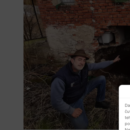
Da
ču
te
po
Ne