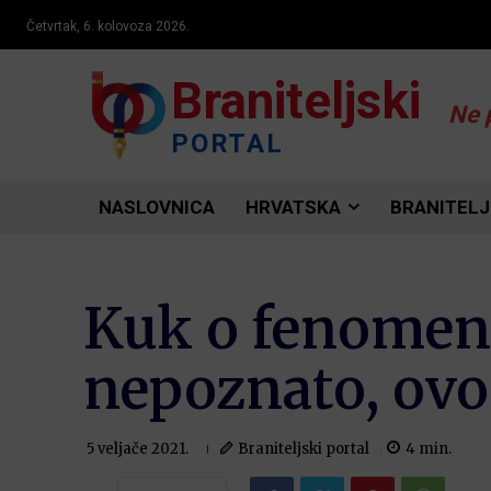
Četvrtak, 6. kolovoza 2026.
Braniteljski
Ne 
PORTAL
NASLOVNICA
HRVATSKA
BRANITELJ
Kuk o fenomenu
nepoznato, ovo 
Braniteljski portal
4
min.
5 veljače 2021.