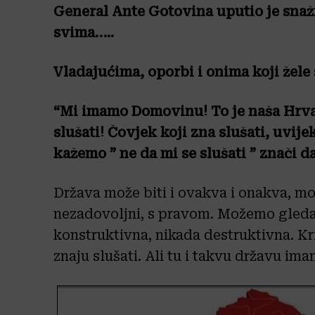
General Ante Gotovina uputio je snaž
svima…..
Vladajućima, oporbi
i onima koji žele 
“Mi imamo Domovinu! To je naša Hrv
slušati! Čovjek koji zna slušati, uvi
kažemo ” ne da mi se slušati ” znači d
Država može biti i ovakva i onakva, mož
nezadovoljni, s pravom. Možemo gledati 
konstruktivna, nikada destruktivna. Kri
znaju slušati. Ali tu i takvu državu ima