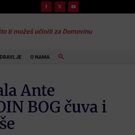
što ti možeš učiniti za Domovinu
DRAVLJE
O NAMA
ala Ante
IN BOG čuva i
aše