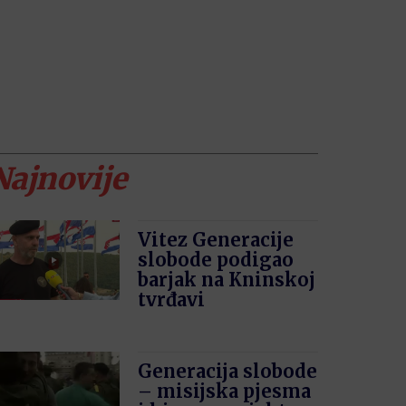
Najnovije
Vitez Generacije
slobode podigao
barjak na Kninskoj
tvrđavi
Generacija slobode
– misijska pjesma