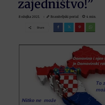
zajedništvo!”
Braniteljski portal
4
min.
8 ožujka 2021.
Share