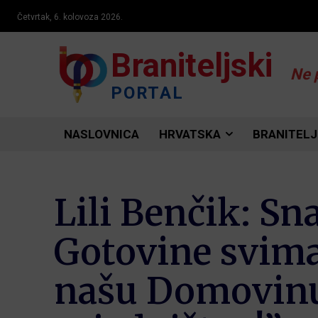
Četvrtak, 6. kolovoza 2026.
Braniteljski
Ne 
PORTAL
NASLOVNICA
HRVATSKA
BRANITELJ
Lili Benčik: S
Gotovine svim
našu Domovinu ,