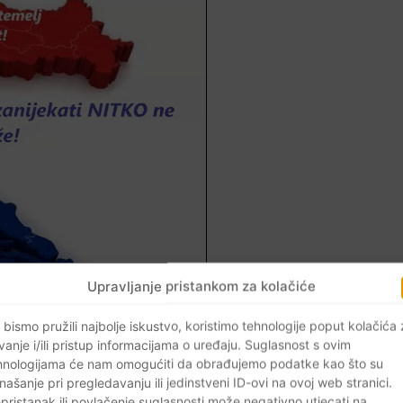
Upravljanje pristankom za kolačiće
 bismo pružili najbolje iskustvo, koristimo tehnologije poput kolačića
vanje i/ili pristup informacijama o uređaju. Suglasnost s ovim
hnologijama će nam omogućiti da obrađujemo podatke kao što su
ji jesu i one koji dolaze
našanje pri pregledavanju ili jedinstveni ID-ovi na ovoj web stranici.
pristanak ili povlačenje suglasnosti može negativno utjecati na