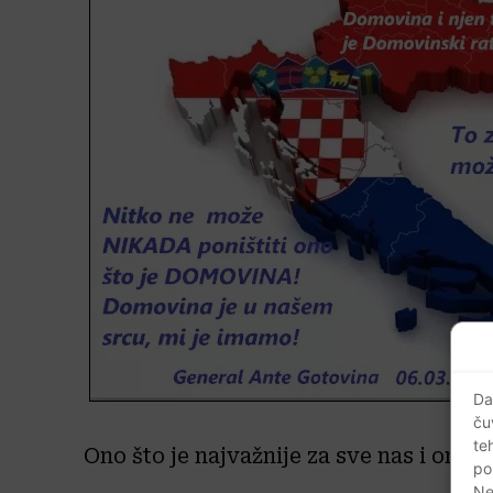
Da
ču
te
Ono što je najvažnije za sve nas i one ko
po
Ne