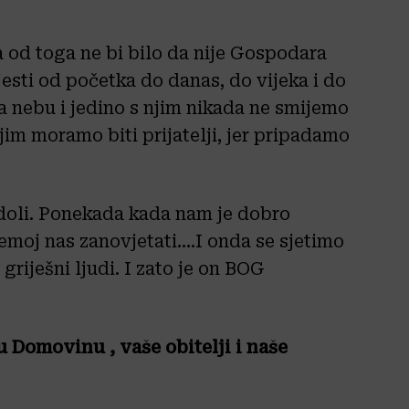
a od toga ne bi bilo da nije Gospodara
jesti od početka do danas, do vijeka i do
na nebu i jedino s njim nikada ne smijemo
 njim moramo biti prijatelji, jer pripadamo
doli. Ponekada kada nam je dobro
emoj nas zanovjetati….I onda se sjetimo
griješni ljudi. I zato je on BOG
Domovinu , vaše obitelji i naše