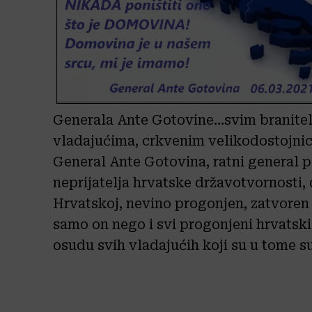
Generala Ante Gotovine…svim branitel
vladajućima, crkvenim velikodostojni
General Ante Gotovina, ratni general p
neprijatelja hrvatske državotvornosti,
Hrvatskoj, nevino progonjen, zatvoren 
samo on nego i svi progonjeni hrvatski 
osudu svih vladajućih koji su u tome su