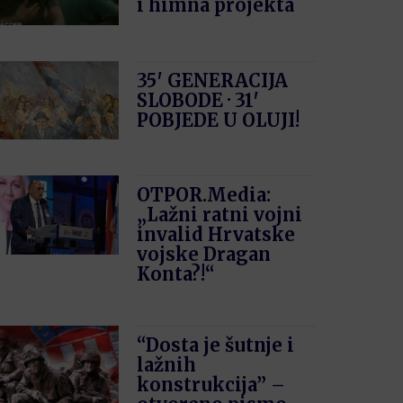
i himna projekta
35′ GENERACIJA
SLOBODE · 31′
POBJEDE U OLUJI!
OTPOR.Media:
„Lažni ratni vojni
invalid Hrvatske
vojske Dragan
Konta?!“
“Dosta je šutnje i
lažnih
konstrukcija” –