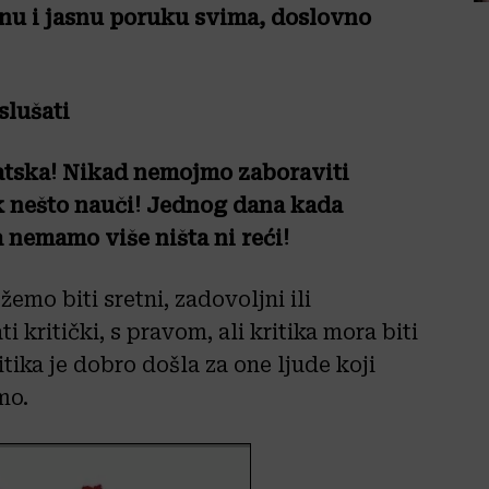
nu i jasnu poruku svima, doslovno
slušati
atska! Nikad nemojmo zaboraviti
jek nešto nauči! Jednog dana kada
a nemamo više ništa ni reći!
emo biti sretni, zadovoljni ili
kritički, s pravom, ali kritika mora biti
tika je dobro došla za one ljude koji
mo.