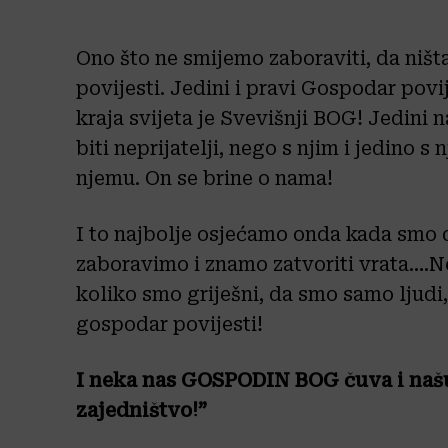
Ono što ne smijemo zaboraviti, da ništ
povijesti. Jedini i pravi Gospodar povi
kraja svijeta je Svevišnji BOG! Jedini 
biti neprijatelji, nego s njim i jedino s
njemu. On se brine o nama!
I to najbolje osjećamo onda kada smo 
zaboravimo i znamo zatvoriti vrata….N
koliko smo griješni, da smo samo ljudi, 
gospodar povijesti!
I neka nas GOSPODIN BOG čuva i našu 
zajedništvo!”