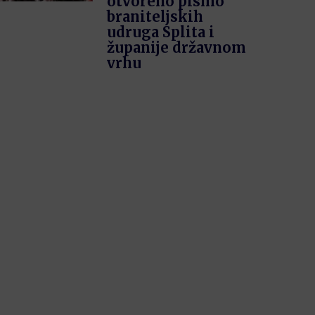
otvoreno pismo
braniteljskih
udruga Splita i
županije državnom
vrhu