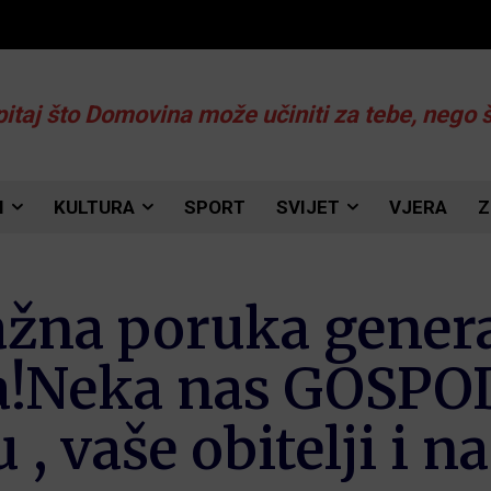
pitaj što Domovina može učiniti za tebe, nego 
I
KULTURA
SPORT
SVIJET
VJERA
Z
nažna poruka gener
a!Neka nas GOSPOD
 vaše obitelji i n