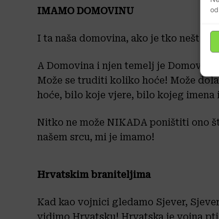
od
IMAMO DOMOVINU
I ta naša domovina, ako je tko nešto z
A Domovina i njen temelj je Domovinsk
Može se truditi koliko hoće! Može dola
hoće, bilo koje vjere, bilo kojeg imena
Nitko ne može NIKADA poništiti ono 
našem srcu, mi je imamo!
Hrvatskim braniteljima
Kad kao vojnici gledamo Sjever, Sjever 
vidimo Hrvatsku! Hrvatska je vojna ptic