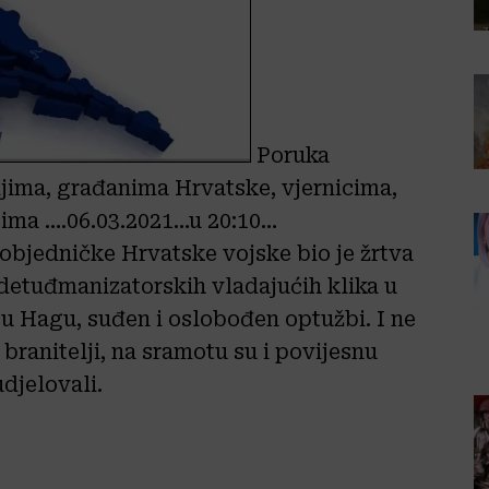
Poruka
jima, građanima Hrvatske, vjernicima,
cima ….06.03.2021…u 20:10…
objedničke Hrvatske vojske bio je žrtva
 detuđmanizatorskih vladajućih klika u
u Hagu, suđen i oslobođen optužbi. I ne
branitelji, na sramotu su i povijesnu
djelovali.