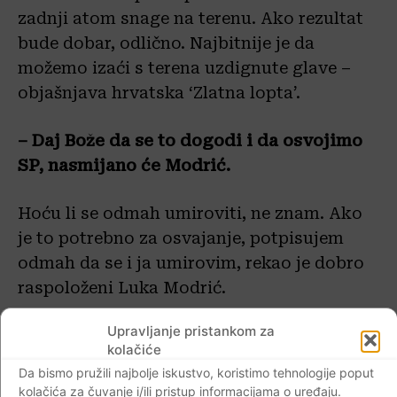
zadnji atom snage na terenu. Ako rezultat
bude dobar, odlično. Najbitnije je da
možemo izaći s terena uzdignute glave –
objašnjava hrvatska ‘Zlatna lopta’.
– Daj Bože da se to dogodi i da osvojimo
SP, nasmijano će Modrić.
Hoću li se odmah umiroviti, ne znam. Ako
je to potrebno za osvajanje, potpisujem
odmah da se i ja umirovim, rekao je dobro
raspoloženi Luka Modrić.
Upravljanje pristankom za
Najbolji hrvatski nogometaš vjeruje u
kolačiće
kvalitetu reprezentacije.
Da bismo pružili najbolje iskustvo, koristimo tehnologije poput
kolačića za čuvanje i/ili pristup informacijama o uređaju.