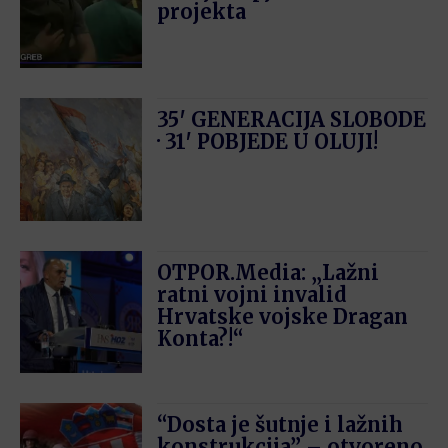
projekta
35′ GENERACIJA SLOBODE
· 31′ POBJEDE U OLUJI!
OTPOR.Media: „Lažni
ratni vojni invalid
Hrvatske vojske Dragan
Konta?!“
“Dosta je šutnje i lažnih
konstrukcija” – otvoreno