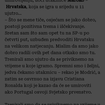
umirovljenju, uoči utakmice
Maroko
–
Hrvatska
, koja se igra u srijedu u 11
ujutro…
– Što se mene tiče, osjećam se jako dobro,
postoji pozitivna trema i iščekivanje.
Sretan sam što sam opet tu na SP-u po
četvrti put, uzbuđen predvoditi Hrvatsku
na velikom natjecanju. Mislim da smo jako
dobro radili ovih pet dana otkako smo tu.
Trenirali smo ujutro da se priviknemo na
vrijeme u koje igramo. Spremni smo i željni,
jedva čekamo utakmicu – rekao je Modrić, a
zatim se osvrnuo na izjavu Cristiana
Ronalda koji je kazao da će se umiroviti
ako Portugal osvoji Svjetsko prvenstvo.
Trenirali smo da se priviknemo na vrijeme u