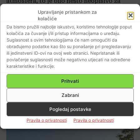
atmosfera, to je bilo nešto neopisivo za
mene sa osam godina”, kaže Denis.
Upravljanje pristankom za
kolačiće
”Ne sjećam se jesmo ili igrali protiv Zvezde
Da bismo pružili najbolje iskustvo, koristimo tehnologije poput
kolačića za čuvanje i/ili pristup informacijama o uređaju.
ili Partizana, ali sad kad se sjetim moji su
Suglasnost s ovim tehnologijama će nam omogućiti da
roditelji bili ludi kad su me odveli na takvu
obrađujemo podatke kao što su ponašanje pri pregledavanju
utakmicu. Poslije utakmice smo morali
ili jedinstveni ID-ovi na ovoj web stranici. Nepristanak ili
povlačenje suglasnosti može negativno utjecati na određene
bježati jer su letjela kamenja, sjećam se i
karakteristike i funkcije.
neke tučnjave. Nisam mogao shvatiti što se
sve događa”, prisjetio se Denis čiji su
Prihvati
roditelji s otoka Krapnja kraj Šibenika.
Zabrani
”Perišiću, vrime je”
Pogledaj postavke
Pravila o privatnosti
Pravila o privatnosti