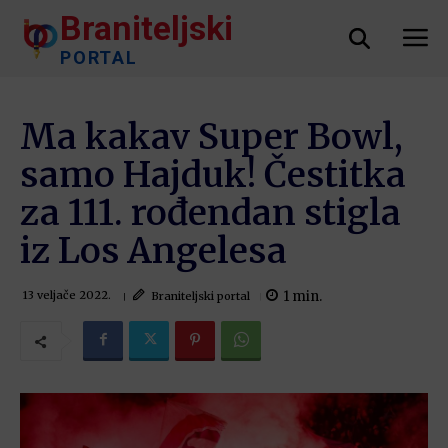
Braniteljski
PORTAL
Ma kakav Super Bowl,
samo Hajduk! Čestitka
za 111. rođendan stigla
iz Los Angelesa
1
min.
Braniteljski portal
13 veljače 2022.