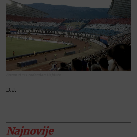
Sritan ti 111 rođendan Hajduče
D.J.
Najnovije