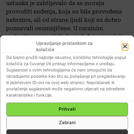
ustanka je zahtijevalo da se moraju
provoditi suđenja, koja su bila provođena
nabrzinu, ali od strane ljudi koji su dobro
poznavali osumnjičene. U ruralnim
područjima su zabilježeni slučajevi osobite
Upravljanje pristankom za
samovolje, gdje su u nekim slučajevima
kolačiće
likvidirane čak i osobe koje je narodni sud
Da bismo pružili najbolje iskustvo, koristimo tehnologije poput
već bio oslobodio.
kolačića za čuvanje i/ili pristup informacijama o uređaju.
Suglasnost s ovim tehnologijama će nam omogućiti da
obrađujemo podatke kao što su ponašanje pri pregledavanju
Drugi val brutalnog antifašističkog
ili jedinstveni ID-ovi na ovoj web stranici. Nepristanak ili
etničkog čišćenja zbio se nakon
povlačenje suglasnosti može negativno utjecati na određene
oslobođenja od okupacije sila Osovina u
karakteristike i funkcije.
svibnju 1945. godine. Ovo je poznato pod
Prihvati
nazivom masakr u fojbama; ustvari bio je
to nastavak onoga što je započeto 1943.
Zabrani
godine. Slično praksi komunističkih snaga