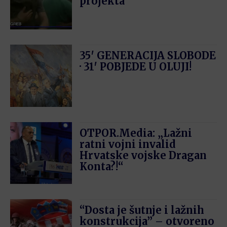
projekta
35′ GENERACIJA SLOBODE
· 31′ POBJEDE U OLUJI!
OTPOR.Media: „Lažni
ratni vojni invalid
Hrvatske vojske Dragan
Konta?!“
“Dosta je šutnje i lažnih
konstrukcija” – otvoreno