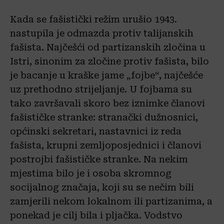
Kada se fašistički režim urušio 1943.
nastupila je odmazda protiv talijanskih
fašista. Najčešći od partizanskih zločina u
Istri, sinonim za zločine protiv fašista, bilo
je bacanje u kraške jame „fojbe“, najčešće
uz prethodno strijeljanje. U fojbama su
tako završavali skoro bez iznimke članovi
fašističke stranke: stranački dužnosnici,
općinski sekretari, nastavnici iz reda
fašista, krupni zemljoposjednici i članovi
postrojbi fašističke stranke. Na nekim
mjestima bilo je i osoba skromnog
socijalnog značaja, koji su se nečim bili
zamjerili nekom lokalnom ili partizanima, a
ponekad je cilj bila i pljačka. Vodstvo