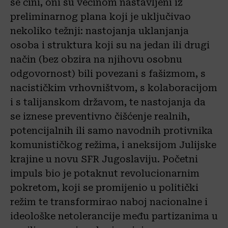
se čini, oni su većinom nastavljeni iz
preliminarnog plana koji je uključivao
nekoliko težnji: nastojanja uklanjanja
osoba i struktura koji su na jedan ili drugi
način (bez obzira na njihovu osobnu
odgovornost) bili povezani s fašizmom, s
nacističkim vrhovništvom, s kolaboracijom
i s talijanskom državom, te nastojanja da
se iznese preventivno čišćenje realnih,
potencijalnih ili samo navodnih protivnika
komunističkog režima, i aneksijom Julijske
krajine u novu SFR Jugoslaviju. Početni
impuls bio je potaknut revolucionarnim
pokretom, koji se promijenio u politički
režim te transformirao naboj nacionalne i
ideološke netolerancije među partizanima u