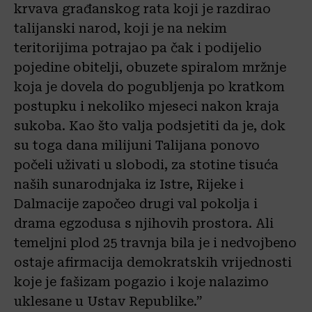
krvava građanskog rata koji je razdirao
talijanski narod, koji je na nekim
teritorijima potrajao pa čak i podijelio
pojedine obitelji, obuzete spiralom mržnje
koja je dovela do pogubljenja po kratkom
postupku i nekoliko mjeseci nakon kraja
sukoba. Kao što valja podsjetiti da je, dok
su toga dana milijuni Talijana ponovo
počeli uživati u slobodi, za stotine tisuća
naših sunarodnjaka iz Istre, Rijeke i
Dalmacije započeo drugi val pokolja i
drama egzodusa s njihovih prostora. Ali
temeljni plod 25 travnja bila je i nedvojbeno
ostaje afirmacija demokratskih vrijednosti
koje je fašizam pogazio i koje nalazimo
uklesane u Ustav Republike.”