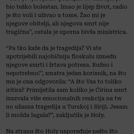
bio teško bolestan. Imao je lijep život, radio
je što voli i uživao u tome. Žao mi je
njegove obitelji, ali njegova smrt nije
tragična”, ostala je uporna bivša ministrica.
“Pa tko kaže da je tragedija? Vi ste
upotrijebili najobičniju floskulu između
njegove smrti i žrtava potresa. Ružno i
nepotrebno!”, smatra jedan korisnik, na što
mu je ona odgovorila: “A što Vas to toliko
iritira? Primijetila sam koliko je Ćirina smrt
izazvala više emocionalnih reakcija na tw
no užasna tragedija u Turskoj i Siriji. Jesam
li možda lagala?”, zaključila je Holy.
Na stranu što Holy uspoređuje nešto što