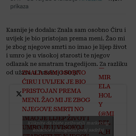
Kasnije je dodala: Znala sam osobno Ćiru i
uvijek je bio pristojan prema meni. Žao mi
je zbog njegove smrti no imao je lijep život
i umro je u visokoj starosti te njegov
odlazak ne smatram tragedijom. Za razliku
—
ZNALA SAM OSOBNO
od užasa u Turskoj i Siriji”
MIR
ĆIRU I UVIJEK JE BIO
ELA
PRISTOJAN PREMA
HOL
MENI. ŽAO MI JE ZBOG
Y
NJEGOVE SMRTI NO
(@MI
IMAO JE LIJEP ŽIVOT I
REL
Kliknite da biste prihvatili marketing
UMRO JE U VISOKOJ
kolačiće i omogućili ovaj sadržaj
A_H