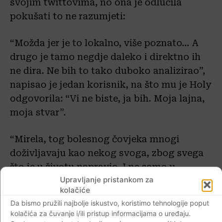
svojim twittovima, no ona je odlučila
pokušati to ne razumjeti:
“Možda jer je to lokalno, više poznato… A
drugo je tamo negdje daleko i direktno ih
ne dira. Ne bih to tako duboko analizirao”,
napisao je jedan korisnik, na što mu je Holy
odgovorila: “Vi ne biste, ja bih. Moja lajna,
moja stvar”.
“Mirela, tog bolesnog čovjeka mnogi
doživljavaju kao nekog svoga, zbog svega
što je u životu napravio. I ne samo u
Upravljanje pristankom za
Hrvatskoj, nego na prostoru bivše Juge,
kolačiće
Jednostavno, ljudi su ga voljeli i njegov
Da bismo pružili najbolje iskustvo, koristimo tehnologije poput
gubitak smatraju na neki način osobno. Za
kolačića za čuvanje i/ili pristup informacijama o uređaju.