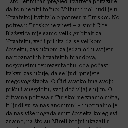
Usto, letimičan pregled Twittera pokazuje
da to nije niti točno: Milijun i pol ljudi je u
Hrvatskoj twittalo o potresu u Turskoj. No
potres u Turskoj je vijest – a smrt Ćire
Blaževića nije samo velik gubitak za
Hrvatsku, već i prilika da se velikom
čovjeku, zaslužnom za jedan od u svijetu
najpoznatijih hrvatskih brandova,
nogometnu reprezentaciju, oda počast
kakvu zaslužuje, da se ljudi prisjete
njegovog života. O Ćiri svatko ima svoju
priču i anegdotu, svoj doživljaj s njim. O
žrtvama potresa u Turskoj ne znamo ništa,
ti ljudi su za nas anonimni – i normalno je
da nas više pogađa smrt čovjeka kojeg svi
znamo, na što su Mireli brojni ukazali u