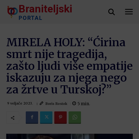
Braniteljski
PORTAL
MIRELA HOLY: “Ćirina
smrt nije tragedija,
zašto ljudi više empatije
iskazuju za njega nego
za žrtve u Turskoj?”
5
min.
Boris Rostok
9 veljače 2023.