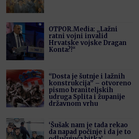
OTPOR.Media: „Lažni
ratni vojni invalid
Hrvatske vojske Dragan
Konta?!“
“Dosta je šutnje i lažnih
konstrukcija” – otvoreno
pismo braniteljskih
udruga Splita i županije
državnom vrhu
‘Šušak nam je tada rekao
da napad počinje i da je to
odlučujuća bitka’