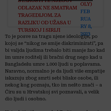
STAROSTI TE NJEGOV
OLY)
ODLAZAK NE SMATRAM
FEB
TRAGEDIJOM. ZA
RUA
RAZLIKU OD UŽASA U
RY 8,
TURSKOJ I SIRIJI
2023
To je posve na tragu njene ideologije, po
kojoj se “nikog ne smije diskriminirati”, pa
bi valjda ljudima trebalo biti manje žao kad
im umre roditelj ili bračni drug nego kad u
Bangladešu umre 1.000 ljudi u poplavama.
Naravno, normalno je da ljudi više empatije
iskazuju zbog smrti sebi bliske osobe, ili
nekog kog poznaju, tko im nešto znači – a
Ćiru su u Hrvatskoj svi poznavali, a velik
dio ljudi i osobno.