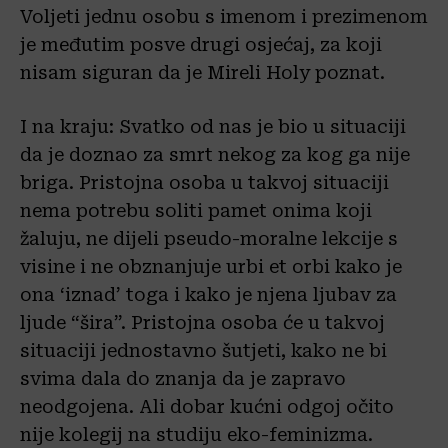
Voljeti jednu osobu s imenom i prezimenom
je međutim posve drugi osjećaj, za koji
nisam siguran da je Mireli Holy poznat.
I na kraju: Svatko od nas je bio u situaciji
da je doznao za smrt nekog za kog ga nije
briga. Pristojna osoba u takvoj situaciji
nema potrebu soliti pamet onima koji
žaluju, ne dijeli pseudo-moralne lekcije s
visine i ne obznanjuje urbi et orbi kako je
ona ‘iznad’ toga i kako je njena ljubav za
ljude “šira”. Pristojna osoba će u takvoj
situaciji jednostavno šutjeti, kako ne bi
svima dala do znanja da je zapravo
neodgojena. Ali dobar kućni odgoj očito
nije kolegij na studiju eko-feminizma.