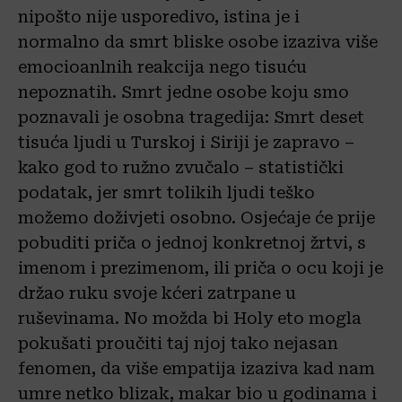
nipošto nije usporedivo, istina je i
normalno da smrt bliske osobe izaziva više
emocioanlnih reakcija nego tisuću
nepoznatih. Smrt jedne osobe koju smo
poznavali je osobna tragedija: Smrt deset
tisuća ljudi u Turskoj i Siriji je zapravo –
kako god to ružno zvučalo – statistički
podatak, jer smrt tolikih ljudi teško
možemo doživjeti osobno. Osjećaje će prije
pobuditi priča o jednoj konkretnoj žrtvi, s
imenom i prezimenom, ili priča o ocu koji je
držao ruku svoje kćeri zatrpane u
ruševinama. No možda bi Holy eto mogla
pokušati proučiti taj njoj tako nejasan
fenomen, da više empatija izaziva kad nam
umre netko blizak, makar bio u godinama i