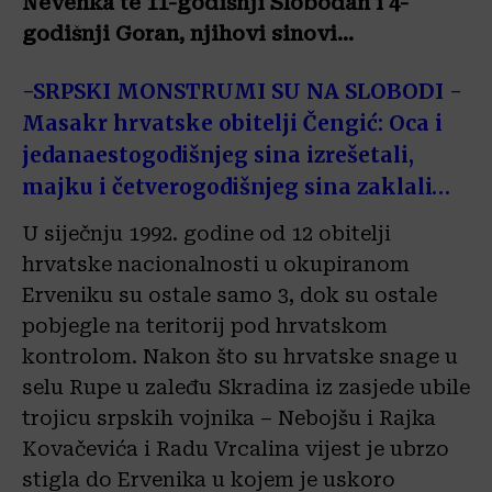
Nevenka te 11-godišnji Slobodan i 4-
godišnji Goran, njihovi sinovi…
-SRPSKI MONSTRUMI SU NA SLOBODI -
Masakr hrvatske obitelji Čengić: Oca i
jedanaestogodišnjeg sina izrešetali,
majku i četverogodišnjeg sina zaklali…
U siječnju 1992. godine od 12 obitelji
hrvatske nacionalnosti u okupiranom
Erveniku su ostale samo 3, dok su ostale
pobjegle na teritorij pod hrvatskom
kontrolom. Nakon što su hrvatske snage u
selu Rupe u zaleđu Skradina iz zasjede ubile
trojicu srpskih vojnika – Nebojšu i Rajka
Kovačevića i Radu
Vrcalina vijest je ubrzo
stigla do Ervenika u kojem je uskoro