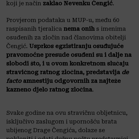
koji je način
zaklao Nevenku Čengić
.
Provjerom podataka u MUP-u, među 60
raspisanih tjeralica
nema onih
s imenima
osuđenih za zločin nad članovima obitelji
Čengić.
Usprkos egzistiranju osuđujuće
pravomoćne presude osuđeni su i dalje na
slobodi što, i u ovom konkretnom slučaju
stravičnog ratnog zločina, predstavlja
de
facto
amnestiju odgovornih za najteže
kazneno djelo ratnog zločina
.
Svake godine na ovu stravičnu obljetnicu,
isključivo zaslugom i upornošću brata
ubijenog Drage Čengića, dolaze se
pokloniti i odati dužnu poštu predstavnici