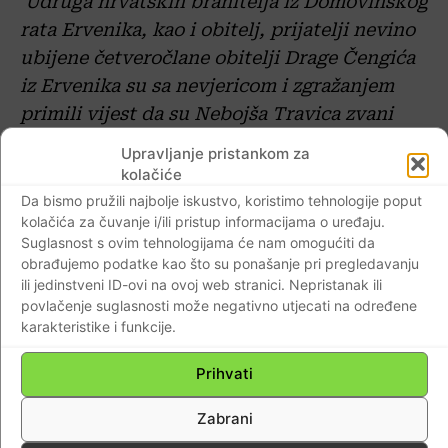
‘Udruga hrvatskih branitelja iz Domovinskog
rata Ervenika, kao i obitelj, prijatelji nevino
ubijene četveročlane obitelji Drage Čengića
iz Ervenika su sa nevjericom i zgražanjem
primili vijest da su Nebojša Travica zvani
Nebesilo i Željko Travica zvani Žorž iz
Upravljanje pristankom za
Ervenika pravomoćno oslobođeni od krivnje
kolačiće
za ubojstva četveročlane obitelji Čengić kao
Da bismo pružili najbolje iskustvo, koristimo tehnologije poput
kolačića za čuvanje i/ili pristup informacijama o uređaju.
i protjerivanje Hrvata Erveniku u siječnju
Suglasnost s ovim tehnologijama će nam omogućiti da
1992 god.
obrađujemo podatke kao što su ponašanje pri pregledavanju
ili jedinstveni ID-ovi na ovoj web stranici. Nepristanak ili
povlačenje suglasnosti može negativno utjecati na određene
karakteristike i funkcije.
Prihvati
Zabrani