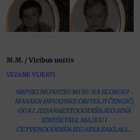
Ubijena cijela obitelj Čengić
M.M. / Viribus unitis
VEZANE VIJESTI
SRPSKI MONSTRUMI SU NA SLOBODI -
MASAKR HRVATSKE OBITELJI ČENGIĆ:
OCA I JEDANAESTOGODIŠNJEG SINA
IZREŠETALI, MAJKU I
ČETVEROGODIŠNJEG SINA ZAKLALI…