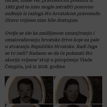
ostale, imale već pravomoćnu presudu iz
1993 god te nisu mogle zatražiti ponovno
suđenje iz razloga što hrvatskom pravosuđu
čitavo vrijeme nisu bile dostupne.
Ovdje se ide ka smišljenom umanjivanju i
omalovažavanju hrvatske žrtve koje su pale
u stvaranju Republike Hrvatske. Radi čega
se to radi? Nadamo se da će pokazati što
skorije vrijeme’
stoji u priopćenju Vlade
Čengića, još iz 2018. godine