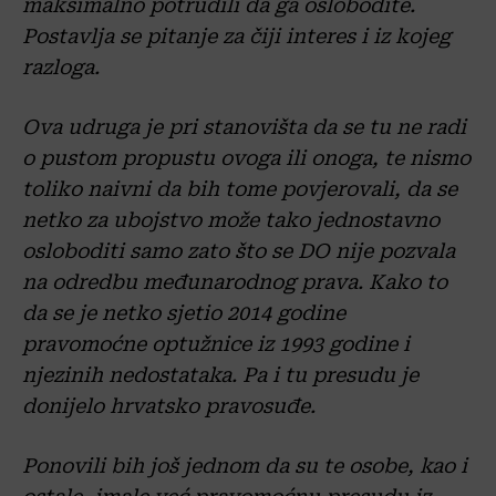
maksimalno potrudili da ga oslobodite.
Postavlja se pitanje za čiji interes i iz kojeg
razloga.
Ova udruga je pri stanovišta da se tu ne radi
o pustom propustu ovoga ili onoga, te nismo
toliko naivni da bih tome povjerovali, da se
netko za ubojstvo može tako jednostavno
osloboditi samo zato što se DO nije pozvala
na odredbu međunarodnog prava. Kako to
da se je netko sjetio 2014 godine
pravomoćne optužnice iz 1993 godine i
njezinih nedostataka. Pa i tu presudu je
donijelo hrvatsko pravosuđe.
Ponovili bih još jednom da su te osobe, kao i