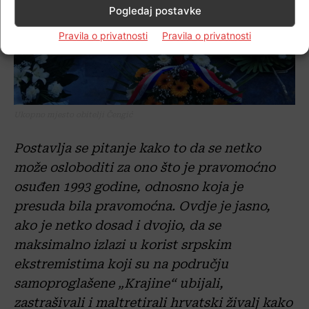
Pogledaj postavke
Pravila o privatnosti
Pravila o privatnosti
Ukopno mjesto obitelji Čengić
Postavlja se pitanje kako to da se netko
može osloboditi za ono što je pravomoćno
osuđen 1993 godine, odnosno koja je
presuda bila pravomoćna. Ovdje je jasno,
ako je netko dosad i dvojio, da se
maksimalno izlazi u korist srpskim
ekstremistima koji su na području
samoproglašene „Krajine“ ubijali,
zastrašivali i maltretirali hrvatski živalj kako