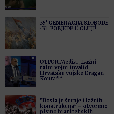
35′ GENERACIJA SLOBODE
· 31′ POBJEDE U OLUJI!
OTPOR.Media: „Lažni
ratni vojni invalid
Hrvatske vojske Dragan
Konta?!“
“Dosta je šutnje i lažnih
konstrukcija” – otvoreno
pismo braniteljskih