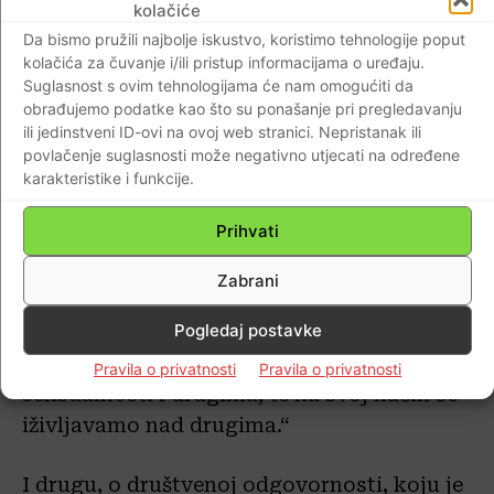
kolačiće
privatnost drugih u našemu životu? Koliko
Da bismo pružili najbolje iskustvo, koristimo tehnologije poput
u našim kršćanskim obiteljima muž pravo
kolačića za čuvanje i/ili pristup informacijama o uređaju.
poštuje ženu, a žena muža? Koliko roditelji
Suglasnost s ovim tehnologijama će nam omogućiti da
obrađujemo podatke kao što su ponašanje pri pregledavanju
poštuju djecu, a djeca roditelje? Koliko
ili jedinstveni ID-ovi na ovoj web stranici. Nepristanak ili
mladić poštuje djevojku, a djevojka
povlačenje suglasnosti može negativno utjecati na određene
mladića? Poštuju li mlađi danas u našoj
karakteristike i funkcije.
sredini svoje starije? Postajemo u najmanju
Prihvati
ruku smiješni samima sebi i drugima ako
na sva usta i s pravom tražimo punu
Zabrani
slobodu i demokraciju u društvu, a u svom
Pogledaj postavke
privatnom životu robujemo svojim
najnižim požudama: oholosti, mržnji,
Pravila o privatnosti
Pravila o privatnosti
seksualnosti i drugima, te na svoj način se
iživljavamo nad drugima.“
I drugu, o društvenoj odgovornosti, koju je