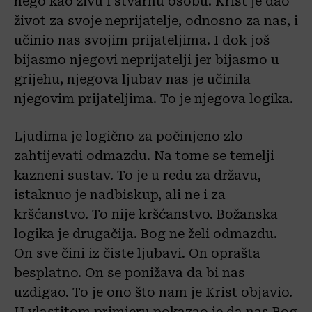
nego kao živu i stvarnu osobu. Krist je dao
život za svoje neprijatelje, odnosno za nas, i
učinio nas svojim prijateljima. I dok još
bijasmo njegovi neprijatelji jer bijasmo u
grijehu, njegova ljubav nas je učinila
njegovim prijateljima. To je njegova logika.
Ljudima je logično za počinjeno zlo
zahtijevati odmazdu. Na tome se temelji
kazneni sustav. To je u redu za državu,
istaknuo je nadbiskup, ali ne i za
kršćanstvo. To nije kršćanstvo. Božanska
logika je drugačija. Bog ne želi odmazdu.
On sve čini iz čiste ljubavi. On oprašta
besplatno. On se ponižava da bi nas
uzdigao. To je ono što nam je Krist objavio.
U vlastitom primjeru pokazao je da nas Bog