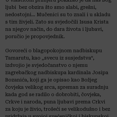
ljubi bez obzira što smo slabi, grešni,
nedostojni… Mučenici su to znali i u skladu
s tim živjeli. Zato su svjedočili Isusa Krista
na njegov način, do dara života i ljubavi,
poručio je propovjednik.
Govoreći o blagopokojnom nadbiskupu
Tamarutu, kao „svecu iz susjedstva“,
izdvojio je svjedočanstvo o njemu
zagrebačkog nadbiskupa kardinala Josipa
Bozanića, koji ga je opisao kao Božjeg
čovjeka velikog srca, spreman za suradnju
kada god se radilo o dobrobiti, čovjeka,
Crkve i naroda, puna ljubavi prema Crkvi
za koju je živio, trošeći se velikodušno i bez
pridržaja u svojoj svećeničkoj i biskupskoj