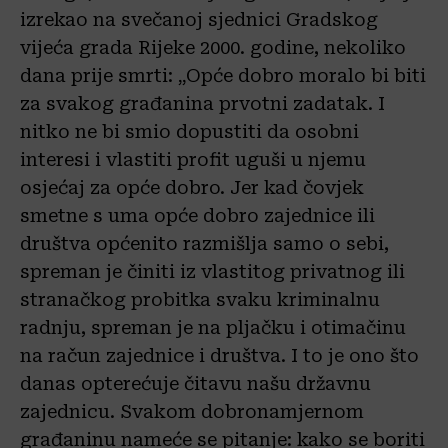
izrekao na svečanoj sjednici Gradskog
vijeća grada Rijeke 2000. godine, nekoliko
dana prije smrti: „Opće dobro moralo bi biti
za svakog građanina prvotni zadatak. I
nitko ne bi smio dopustiti da osobni
interesi i vlastiti profit uguši u njemu
osjećaj za opće dobro. Jer kad čovjek
smetne s uma opće dobro zajednice ili
društva općenito razmišlja samo o sebi,
spreman je činiti iz vlastitog privatnog ili
stranačkog probitka svaku kriminalnu
radnju, spreman je na pljačku i otimačinu
na račun zajednice i društva. I to je ono što
danas opterećuje čitavu našu državnu
zajednicu. Svakom dobronamjernom
građaninu nameće se pitanje: kako se boriti