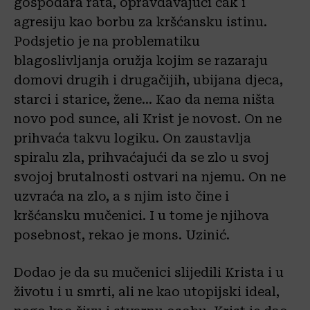
gospodara rata, opravdavajući čak i
agresiju kao borbu za kršćansku istinu.
Podsjetio je na problematiku
blagoslivljanja oružja kojim se razaraju
domovi drugih i drugačijih, ubijana djeca,
starci i starice, žene… Kao da nema ništa
novo pod sunce, ali Krist je novost. On ne
prihvaća takvu logiku. On zaustavlja
spiralu zla, prihvaćajući da se zlo u svoj
svojoj brutalnosti ostvari na njemu. On ne
uzvraća na zlo, a s njim isto čine i
kršćansku mučenici. I u tome je njihova
posebnost, rekao je mons. Uzinić.
Dodao je da su mučenici slijedili Krista i u
životu i u smrti, ali ne kao utopijski ideal,