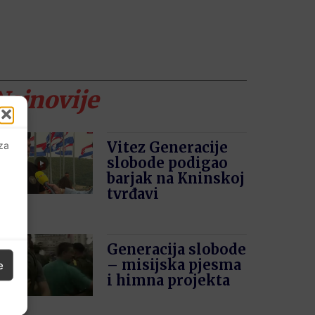
Najnovije
Vitez Generacije
 za
slobode podigao
barjak na Kninskoj
tvrđavi
Generacija slobode
– misijska pjesma
e
i himna projekta