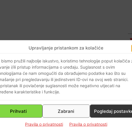
centnu psihijatriju Kliničkog bolničkog
Upravljanje pristankom za kolačiće
na Dodig Ćurković
za
Glas Slavonije
 bismo pružili najbolje iskustvo, koristimo tehnologije poput kolačića
oja slučajeva bolničkog prijema nakon
vanje i/ili pristup informacijama o uređaju. Suglasnost s ovim
apravo sintetičkog kanabisa.
hnologijama će nam omogućiti da obrađujemo podatke kao što su
našanje pri pregledavanju ili jedinstveni ID-ovi na ovoj web stranici.
aj kad ne znate ni gdje ste, ni što ste,
pristanak ili povlačenje suglasnosti može negativno utjecati na
m svijetu i niste ni svjesni što radite.
ređene karakteristike i funkcije.
s u glavi i razne boje! Sve to traje 20-
šta!”
ispričao joj je 11-godišnjak koji je
Prihvati
Zabrani
Pogledaj postavk
eživača zraka. Pitala ga je i zašto uopće
Pravila o privatnosti
Pravila o privatnosti
io da je teško odoljeti kad se nakon toga