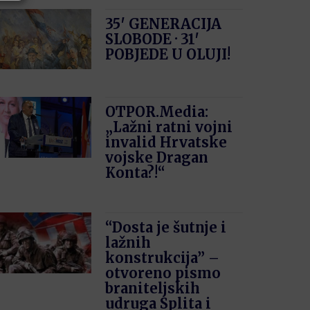
35′ GENERACIJA
SLOBODE · 31′
POBJEDE U OLUJI!
OTPOR.Media:
„Lažni ratni vojni
invalid Hrvatske
vojske Dragan
Konta?!“
“Dosta je šutnje i
lažnih
konstrukcija” –
otvoreno pismo
braniteljskih
udruga Splita i