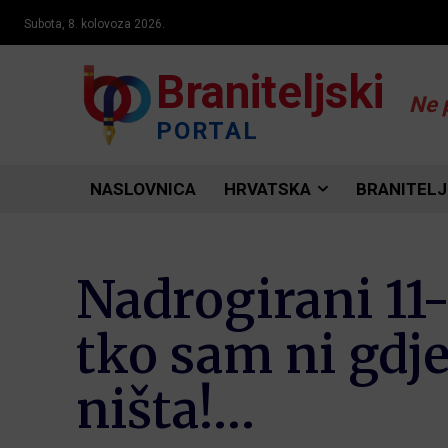
Subota, 8. kolovoza 2026.
Braniteljski
Ne 
PORTAL
NASLOVNICA
HRVATSKA
BRANITELJ
Nadrogirani 11
tko sam ni gdj
ništa!…