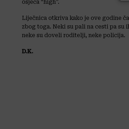
osjeća “high”.
Liječnica otkriva kako je ove godine ča
zbog toga. Neki su pali na cesti pa su i
neke su doveli roditelji, neke policija.
D.K.