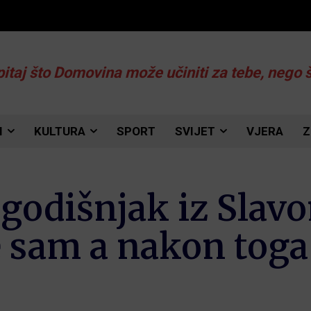
pitaj što Domovina može učiniti za tebe, nego 
I
KULTURA
SPORT
SVIJET
VJERA
Z
-godišnjak iz Slav
e sam a nakon toga