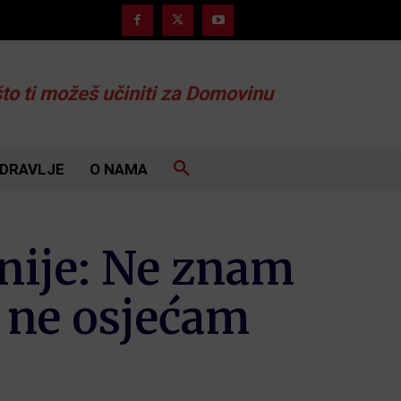
što ti možeš učiniti za Domovinu
DRAVLJE
O NAMA
onije: Ne znam
 ne osjećam