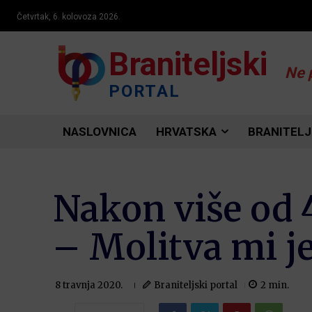
Četvrtak, 6. kolovoza 2026.
Braniteljski
Ne 
PORTAL
NASLOVNICA
HRVATSKA
BRANITELJ
Nakon više od 4
– Molitva mi j
Braniteljski portal
2
min.
8 travnja 2020.