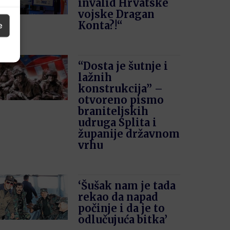
invalid Hrvatske
vojske Dragan
Konta?!“
e
“Dosta je šutnje i
lažnih
konstrukcija” –
otvoreno pismo
braniteljskih
udruga Splita i
županije državnom
vrhu
‘Šušak nam je tada
rekao da napad
počinje i da je to
odlučujuća bitka’