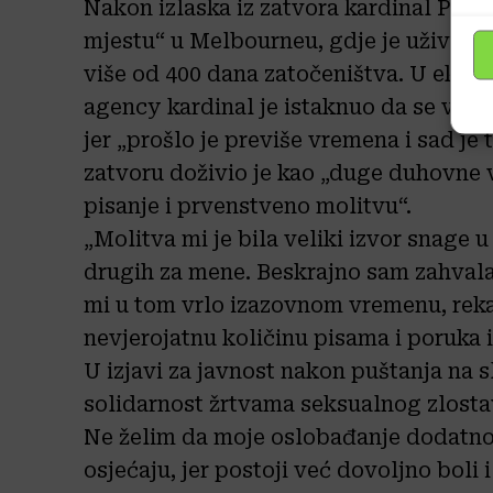
Nakon izlaska iz zatvora kardinal Pell
mjestu“ u Melbourneu, gdje je uživao 
više od 400 dana zatočeništva. U eksk
agency kardinal je istaknuo da se više 
jer „prošlo je previše vremena i sad je
zatvoru doživio je kao „duge duhovne 
pisanje i prvenstveno molitvu“.
„Molitva mi je bila veliki izvor snage u
drugih za mene. Beskrajno sam zahvala
mi u tom vrlo izazovnom vremenu, rekao
nevjerojatnu količinu pisama i poruka iz 
U izjavi za javnost nakon puštanja na s
solidarnost žrtvama seksualnog zlostav
Ne želim da moje oslobađanje dodatno 
osjećaju, jer postoji već dovoljno boli