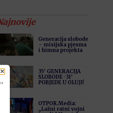
Najnovije
Generacija slobode
– misijska pjesma
i himna projekta
35′ GENERACIJA
SLOBODE · 31′
POBJEDE U OLUJI!
 za
OTPOR.Media:
„Lažni ratni vojni