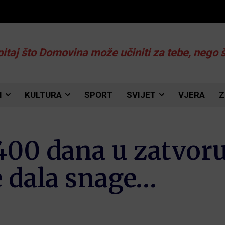
pitaj što Domovina može učiniti za tebe, nego 
I
KULTURA
SPORT
SVIJET
VJERA
Z
00 dana u zatvoru:
e dala snage…