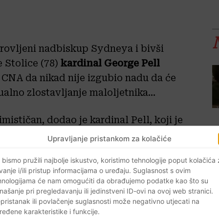
ovljeni nadbiskup Sydneya i bivši
 Stolice (78)
kardinal George Pell
 CNA da nikad nije izgubio nadu da će
ualno zlostavljanje maloljetnika…
mističan, dodao je kardinal Pell, koji je
ralskog suda saznao gledajući
Upravljanje pristankom za kolačiće
zatvoru Barwon jugozapadno od
 bismo pružili najbolje iskustvo, koristimo tehnologije poput kolačića
elo znati do dolaska njegova
vanje i/ili pristup informacijama o uređaju. Suglasnost s ovim
evljeno klicanje iz zatvorskih
hnologijama će nam omogućiti da obrađujemo podatke kao što su
našanje pri pregledavanju ili jedinstveni ID-ovi na ovoj web stranici.
orenika u susjednim ćelijama izrazila
pristanak ili povlačenje suglasnosti može negativno utjecati na
će presude.
ređene karakteristike i funkcije.