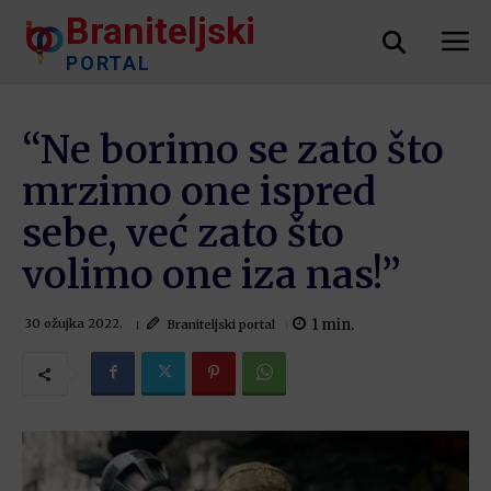
Braniteljski
PORTAL
“Ne borimo se zato što
mrzimo one ispred
sebe, već zato što
volimo one iza nas!”
1
min.
Braniteljski portal
30 ožujka 2022.