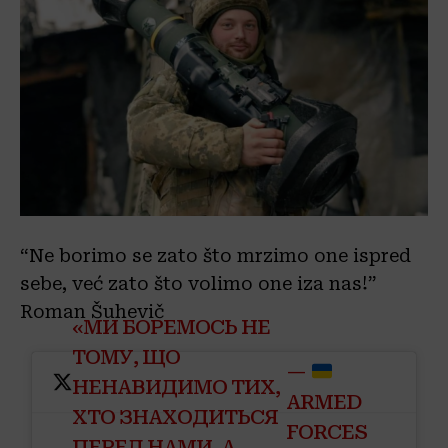
“Ne borimo se zato što mrzimo one ispred
sebe, već zato što volimo one iza nas!”
Roman Šuhevič
«МИ БОРЕМОСЬ НЕ
ТОМУ, ЩО
—
НЕНАВИДИМО ТИХ,
ARMED
ХТО ЗНАХОДИТЬСЯ
FORCES
ПЕРЕД НАМИ, А