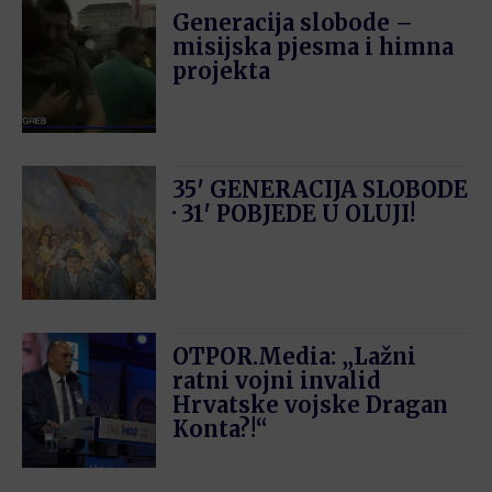
Generacija slobode –
misijska pjesma i himna
projekta
35′ GENERACIJA SLOBODE
· 31′ POBJEDE U OLUJI!
OTPOR.Media: „Lažni
ratni vojni invalid
Hrvatske vojske Dragan
Konta?!“