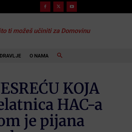
što ti možeš učiniti za Domovinu
DRAVLJE
O NAMA
ESREĆU KOJA
latnica HAC-a
om je pijana