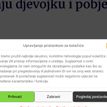
ju djevojku i pobj
Upravljanje pristankom za kolačiće
 djelatnica HAC-a koja je pod utjecajem
lizini splitske bolnice izazvala
 bismo pružili najbolje iskustvo, koristimo tehnologije poput kolačića
vanje i/ili pristup informacijama o uređaju. Suglasnost s ovim
19-godišnja studentica
Marija
hnologijama će nam omogućiti da obrađujemo podatke kao što su
na
deset godina zatvora
,
javlja 24 sata…
našanje pri pregledavanju ili jedinstveni ID-ovi na ovoj web stranici.
pristanak ili povlačenje suglasnosti može negativno utjecati na
ljak na Županijskom sudu u Splitu pod
ređene karakteristike i funkcije.
panijsko državno odvjetništvo u Splitu
da je pod utjecajem alkohola vozila
Prihvati
Zabrani
Pogledaj postavk