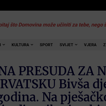
pitaj što Domovina može učiniti za tebe, nego 
I
KULTURA
SPORT
SVIJET
VJERA
Z
A PRESUDA ZA N
RVATSKU Bivša dje
godina. Na pješačk