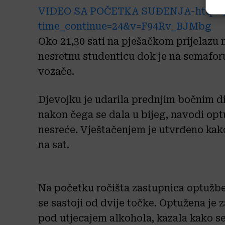
VIDEO SA POČETKA SUĐENJA-https:
time_continue=24&v=F94Rv_BJMbg
Oko 21,30 sati na pješačkom prijelazu na
nesretnu studenticu dok je na semaforu
vozače.
Djevojku je udarila prednjim bočnim di
nakon čega se dala u bijeg, navodi opt
nesreće. Vještačenjem je utvrđeno kak
na sat.
Na početku ročišta zastupnica optužb
se sastoji od dvije točke. Optužena je 
pod utjecajem alkohola, kazala kako se