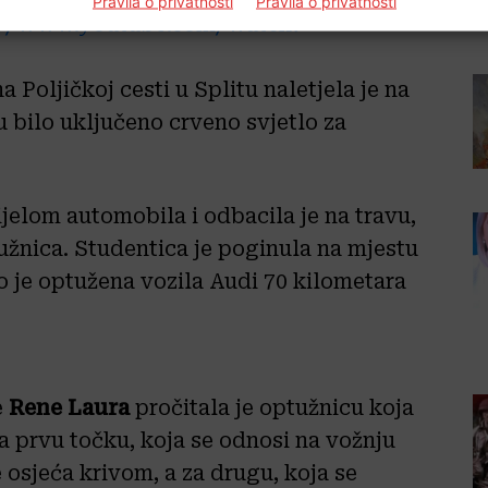
Pravila o privatnosti
Pravila o privatnosti
//www.youtube.com/watch?
 Poljičkoj cesti u Splitu naletjela je na
 bilo uključeno crveno svjetlo za
jelom automobila i odbacila je na travu,
užnica. Studentica je poginula na mjestu
o je optužena vozila Audi 70 kilometara
e
Rene Laura
pročitala je optužnicu koja
za prvu točku, koja se odnosi na vožnju
 osjeća krivom, a za drugu, koja se