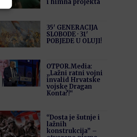
i himna projekta
35′ GENERACIJA
SLOBODE · 31′
POBJEDE U OLUJI!
OTPOR.Media:
„Lažni ratni vojni
invalid Hrvatske
vojske Dragan
Konta?!“
“Dosta je šutnje i
lažnih
konstrukcija” –