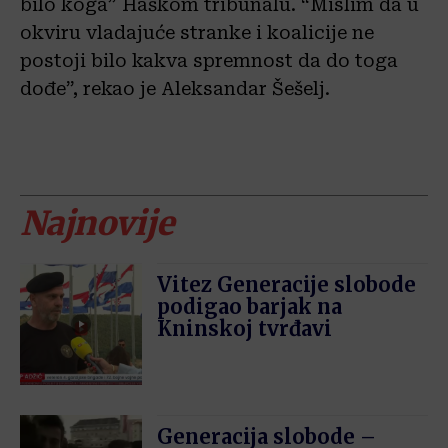
bilo koga” Haškom tribunalu. “Mislim da u
okviru vladajuće stranke i koalicije ne
postoji bilo kakva spremnost da do toga
dođe”, rekao je Aleksandar Šešelj.
Najnovije
Vitez Generacije slobode
podigao barjak na
Kninskoj tvrđavi
Generacija slobode –