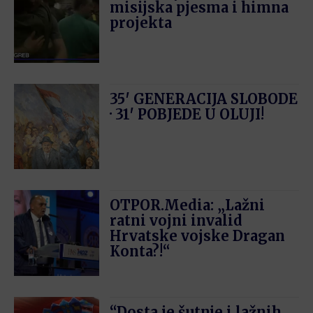
misijska pjesma i himna
projekta
35′ GENERACIJA SLOBODE
· 31′ POBJEDE U OLUJI!
OTPOR.Media: „Lažni
ratni vojni invalid
Hrvatske vojske Dragan
Konta?!“
“Dosta je šutnje i lažnih