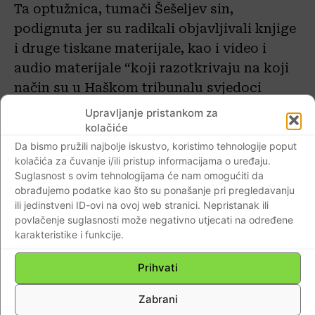
Ta optužnica, tumači Šešeljev sin,
podignuta jer su radikali objavljivali knjige
i druge tiskane materijale, kao i video i
audio materijale “koji razotkrivaju na koji
način su u Haškom tribunalu svjedoci
optužbe bili instruirani i potkupljeni da
Upravljanje pristankom za
svjedoče protiv Vojislava Šešelja” u
kolačiće
njegovom osnovnom procesu.
Da bismo pružili najbolje iskustvo, koristimo tehnologije poput
kolačića za čuvanje i/ili pristup informacijama o uređaju.
Suglasnost s ovim tehnologijama će nam omogućiti da
Aleksandar Šešelj drži da podizanje nove
obrađujemo podatke kao što su ponašanje pri pregledavanju
optužnice u predizbornom periodu nije
ili jedinstveni ID-ovi na ovoj web stranici. Nepristanak ili
povlačenje suglasnosti može negativno utjecati na određene
slučajno i Haški tribunal vidi kao “politički
karakteristike i funkcije.
instrument interesa i za račun SAD-a”,
sukladno političkoj situaciji.
Prihvati
Zabrani
Izvanredni parlamentarni izbori u Srbiji