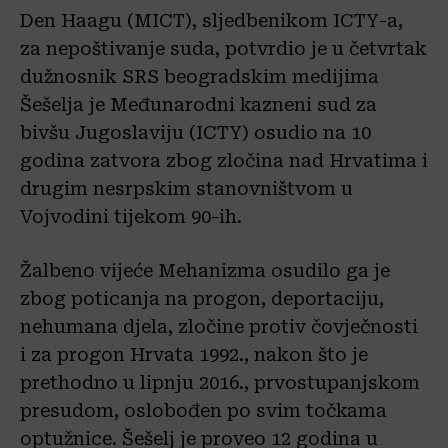
Den Haagu (MICT), sljedbenikom ICTY-a,
za nepoštivanje suda, potvrdio je u četvrtak
dužnosnik SRS beogradskim medijima
Šešelja je Međunarodni kazneni sud za
bivšu Jugoslaviju (ICTY) osudio na 10
godina zatvora zbog zločina nad Hrvatima i
drugim nesrpskim stanovništvom u
Vojvodini tijekom 90-ih.
Žalbeno vijeće Mehanizma osudilo ga je
zbog poticanja na progon, deportaciju,
nehumana djela, zločine protiv čovječnosti
i za progon Hrvata 1992., nakon što je
prethodno u lipnju 2016., prvostupanjskom
presudom, oslobođen po svim točkama
optužnice. Šešelj je proveo 12 godina u