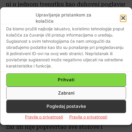
ni u jednom trenutku kao duhovni poglavar
nisi pogledao na svoje stado, na svoju
Upravljanje pristankom za
braću i sestre po Isusu Kristu te im uputio
kolačiće
riječ utjehe a našoj Presjednici riječ
Da bismo pružili najbolje iskustvo, koristimo tehnologije poput
kolačića za čuvanje i/ili pristup informacijama o uređaju.
opomene ne da ju oblatiš već ispraviš i
Suglasnost s ovim tehnologijama će nam omogućiti da
vratiš na Kristov put sa kojeg je definitivno
obrađujemo podatke kao što su ponašanje pri pregledavanju
skrenula svojim izjavama?!
ili jedinstveni ID-ovi na ovoj web stranici. Nepristanak ili
povlačenje suglasnosti može negativno utjecati na određene
karakteristike i funkcije.
Upitat ću te brate moj Dalibore Reniću
kako je Isus Krist reagirao kada je ušao u
Prihvati
kuću Oca svojega te zatekao trgovce da u
Zabrani
njoj prodaju stoku?
Pogledaj postavke
Zar nije pokazao prema trgovcima svu
Pravila o privatnosti
Pravila o privatnosti
srdžbu, bijes i gnjev?!
Zar im nije poprevrtao sve stolove i