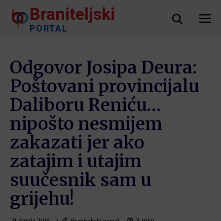
Braniteljski
PORTAL
Odgovor Josipa Deura:
Poštovani provincijalu
Daliboru Reniću…
nipošto nesmijem
zakazati jer ako
zatajim i utajim
suučesnik sam u
grijehu!
Braniteljski portal
31 srpnja 2019.