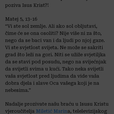
poziva Isus Krist?!
Matej 5, 13-16
“Vi ste sol zemlje. Ali ako sol obljutavi,
čime će se ona osoliti? Nije više ni za što,
nego da se baci van i da ljudi po njoj gaze.
Vi ste svjetlost svijeta. Ne može se sakriti
grad što leži na gori. Niti se užiže svjetiljka
da se stavi pod posudu, nego na svijećnjak
da svijetli svima u kući. Tako neka svijetli
vaša svjetlost pred ljudima da vide vaša
dobra djela i slave Oca vašega koji je na
nebesima.”
Nadalje prozivate našu braću u Isusu Kristu
vjeroučitelja
Miletić Marin
a, telelevizijskog