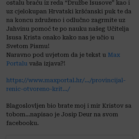
ostalu braću iz reda “Družbe Isusove” kao i
uz cjelokupan Hrvatski kršćanski puk te da
na koncu združeno i odlučno zagrmite uz
Jahvinu pomoć te po nauku našeg Učitelja
Isusa Krista onako kako nas je učio u
Svetom Pismu!
Naravno pod uvjetom da je tekst u
Max
Portalu
vaša izjava?!
https://www.maxportal.hr/…/provincijal-
renic-otvoreno-krit…/
Blagoslovljen bio brate moj i mir Kristov sa
tobom…napisao je Josip Deur na svom
facebooku.