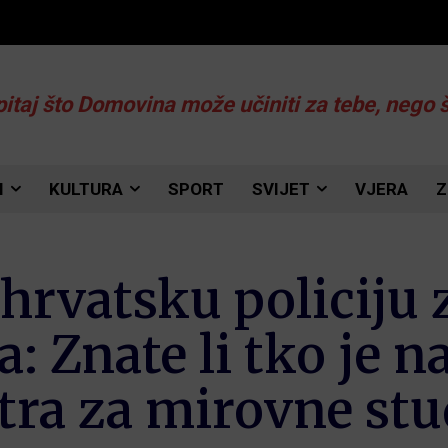
pitaj što Domovina može učiniti za tebe, nego 
I
KULTURA
SPORT
SVIJET
VJERA
Z
i hrvatsku policiju 
 Znate li tko je n
tra za mirovne stu