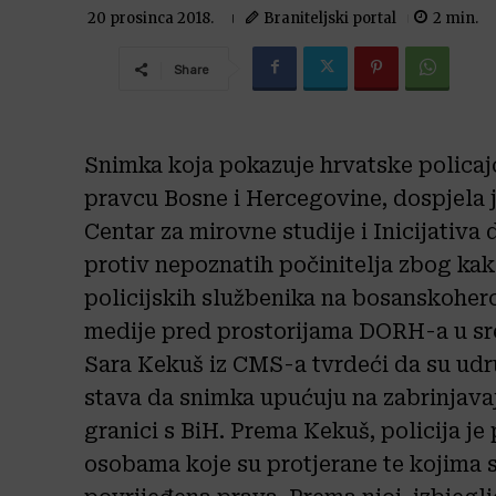
Braniteljski portal
2
min.
20 prosinca 2018.
Share
Snimka koja pokazuje hrvatske policaj
pravcu Bosne i Hercegovine, dospjela j
Centar za mirovne studije i Inicijativa
protiv nepoznatih počinitelja zbog ka
policijskih službenika na bosanskoherc
medije pred prostorijama DORH-a u sre
Sara Kekuš iz CMS-a tvrdeći da su udr
stava da snimka upućuju na zabrinjava
granici s BiH. Prema Kekuš, policija je 
osobama koje su protjerane te kojima