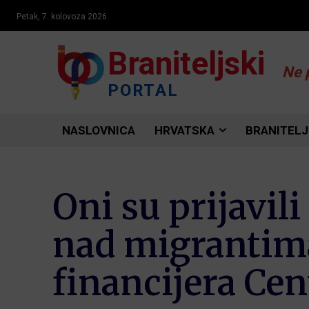
Petak, 7. kolovoza 2026.
Braniteljski
Ne 
PORTAL
NASLOVNICA
HRVATSKA
BRANITELJ
Oni su prijavil
nad migrantima:
financijera Cen