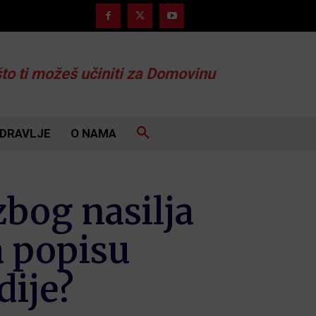
što ti možeš učiniti za Domovinu
DRAVLJE
O NAMA
zbog nasilja
a popisu
dije?