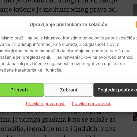
icama je trebalo biti omogućeno traženje
anje kršenje je međunarodnog prava od
Upravljanje pristankom za kolačiće
e ministra unutarnjih poslova Davora
Miline i načelnika uprave za granicu
 bismo pružili najbolje iskustvo, koristimo tehnologije poput kolačića
vanje i/ili pristup informacijama o uređaju. Suglasnost s ovim
 osigurati zakonito djelovanje policije”,
hnologijama će nam omogućiti da obrađujemo podatke kao što su
nutarnjih poslova nedavno je Centru za
našanje pri pregledavanju ili jedinstveni ID-ovi na ovoj web stranici.
pristanak ili povlačenje suglasnosti može negativno utjecati na
ihvatilišta za tražitelje azila u Zagrebu
ređene karakteristike i funkcije.
porazuma o suradnji toj organizaciji.
, kojoj je cilj zastrašiti, marginalizirati
Prihvati
Zabrani
Pogledaj postavk
re o problemima s kojima se izbjeglice
pcima djelatnika MUP-a prema
Pravila o privatnosti
Pravila o privatnosti
 iz Centra za mirovne studije te prigode.
dina je udruga građana koja se zalaže za
asilja, izgradnje mira i ljudskih prava