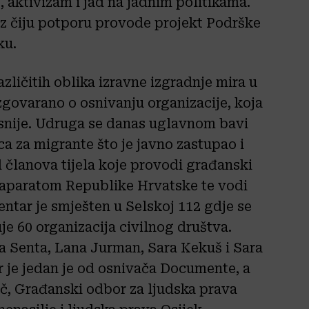
, aktivizam i jad na jadnim politikama.
z čiju potporu provode projekt Podrške
ku.
azličitih oblika izravne izgradnje mira u
zgovarano o osnivanju organizacije, koja
snije. Udruga se danas uglavnom bavi
a za migrante što je javno zastupao i
 članova tijela koje provodi građanski
aparatom Republike Hrvatske te vodi
ntar je smješten u Selskoj 112 gdje se
uje 60 organizacija civilnog društva.
 Senta, Lana Jurman, Sara Kekuš i Sara
r je jedan je od osnivača Documente, a
eč, Građanski odbor za ljudska prava