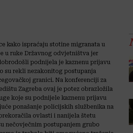
ce kako ispraćaju stotine migranata u
e u ruke Državnog odvjetništva jer
 dobrodošli podnijela je kaznenu prijavu
ko su rekli nezakonitog postupanja
egovačkoj granici. Na konferenciji za
dištu Zagreba ovaj je potez obrazložila
uge koje su podnijele kaznenu prijavu
juće ponašanje policijskih službenika na
prekoračila ovlasti i nanijela štetu
 su nečovječnim postupanjem grubo