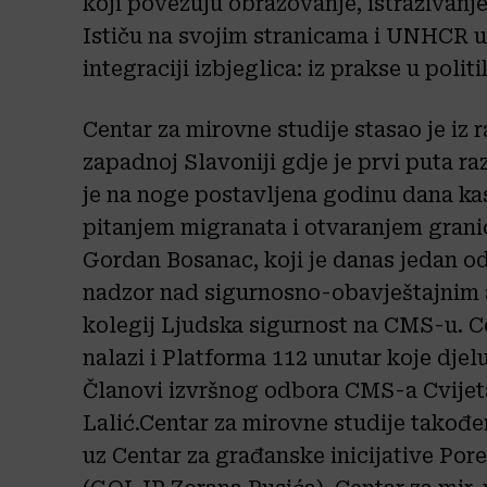
koji povezuju obrazovanje, istraživanje
Ističu na svojim stranicama i UNHCR u
integraciji izbjeglica: iz prakse u politi
Centar za mirovne studije stasao je iz r
zapadnoj Slavoniji gdje je prvi puta ra
je na noge postavljena godinu dana ka
pitanjem migranata i otvaranjem granic
Gordan Bosanac, koji je danas jedan od
nadzor nad sigurnosno-obavještajnim 
kolegij Ljudska sigurnost na CMS-u. Ce
nalazi i Platforma 112 unutar koje djel
Članovi izvršnog odbora CMS-a Cvijeta
Lalić.Centar za mirovne studije takođe
uz Centar za građanske inicijative Por