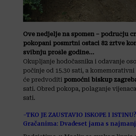
Ove nedjelje na spomen – području cr
pokopani posmrtni ostaci 82 žrtve ko
svibnju prošle godine…
Okupljanje hodočasnika i odavanje oso
počinje od 15.30 sati, a komemorativni
će predvoditi
pomoćni biskup zagreba
sati. Obred pokopa, polaganje vijenaca
sati.
-TKO JE ZAUSTAVIO ISKOPE I ISTINU?
Gračanima: Dvadeset jama s najmanj