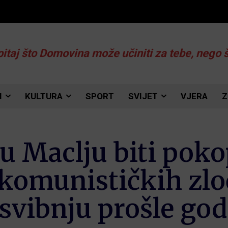
pitaj što Domovina može učiniti za tebe, nego 
I
KULTURA
SPORT
SVIJET
VJERA
Z
e u Maclju biti pok
 komunističkih zlo
svibnju prošle god