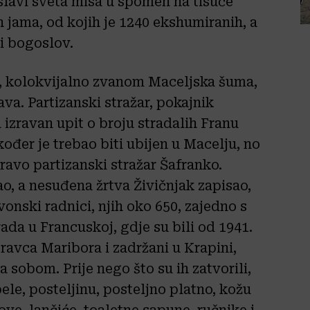
slavi sveta misa u spomen na tisuće
 jama, od kojih je 1240 ekshumiranih, a
 i bogoslov.
u, kolokvijalno zvanom Maceljska šuma,
a. Partizanski stražar, pokajnik
 izravan upit o broju stradalih Franu
kođer je trebao biti ubijen u Macelju, no
pravo partizanski stražar Šafranko.
ao, a nesuđena žrtva Živičnjak zapisao,
onski radnici, njih oko 650, zajedno s
rada u Francuskoj, gdje su bili od 1941.
pravca Maribora i zadržani u Krapini,
sa sobom. Prije nego što su ih zatvorili,
pele, posteljinu, posteljno platno, kožu