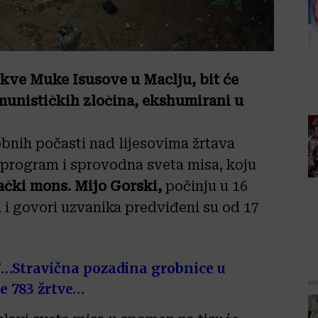
kve Muke Isusove u Maclju, bit će
munističkih zločina, ekshumirani u
bnih počasti nad lijesovima žrtava
 program i sprovodna sveta misa, koju
čki mons. Mijo Gorski,
počinju u 16
 i govori uzvanika predviđeni su od 17
…Stravična pozadina grobnice u
e 783 žrtve…