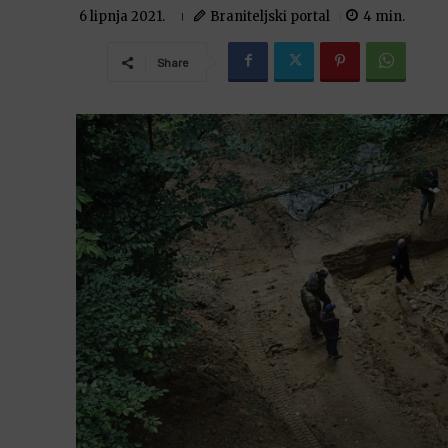
Braniteljski portal
4
min.
6 lipnja 2021.
Share