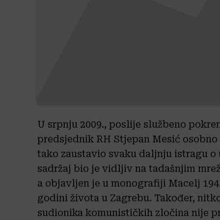
U srpnju 2009., poslije službeno pokren
predsjednik RH Stjepan Mesić osobno ga
tako zaustavio svaku daljnju istragu 
sadržaj bio je vidljiv na tadašnjim m
a objavljen je u monografiji Macelj 194
godini života u Zagrebu. Također, nitk
sudionika komunističkih zločina nije pr