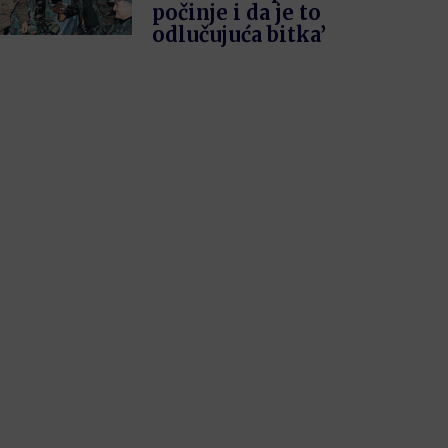
počinje i da je to
odlučujuća bitka’