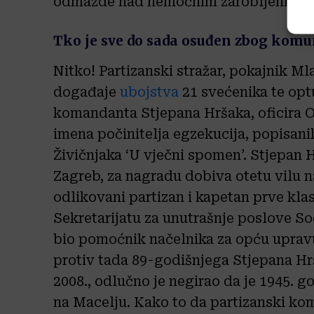
odmazde nad nemoćnim zarobljenicim
Tko je sve do sada osuđen zbog komun
Nitko! Partizanski stražar, pokajnik Ml
događaje
ubojstva
21 svećenika te opt
komandanta Stjepana Hršaka, oficira O
imena počinitelja egzekucija, popisani
Živičnjaka ‘U vječni spomen’. Stjepan H
Zagreb, za nagradu dobiva otetu vilu 
odlikovani partizan i kapetan prve kla
Sekretarijatu za unutrašnje poslove So
bio pomoćnik načelnika za opću upra
protiv tada 89-godišnjega Stjepana Hr
2008., odlučno je negirao da je 1945. g
na Macelju. Kako to da partizanski ko