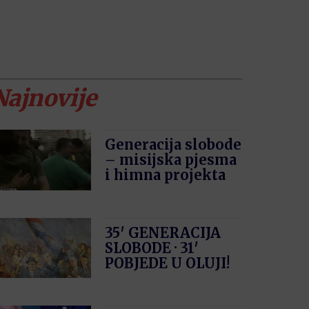
Najnovije
Generacija slobode
– misijska pjesma
i himna projekta
35′ GENERACIJA
SLOBODE · 31′
POBJEDE U OLUJI!