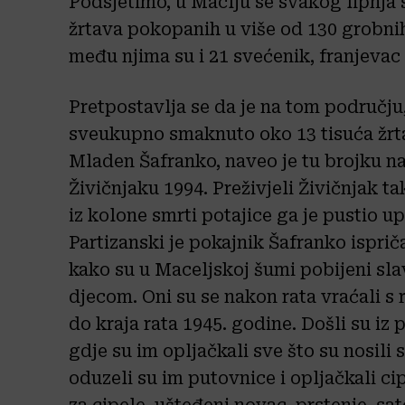
Podsjetimo, u Maclju se svakog lipnja 
žrtava pokopanih u više od 130 grobnih
među njima su i 21 svećenik, franjevac
Pretpostavlja se da je na tom područj
sveukupno smaknuto oko 13 tisuća žrtav
Mladen Šafranko, naveo je tu brojku na
Živičnjaku 1994. Preživjeli Živičnjak ta
iz kolone smrti potajice ga je pustio u
Partizanski je pokajnik Šafranko isprič
kako su u Maceljskoj šumi pobijeni slav
djecom. Oni su se nakon rata vraćali s 
do kraja rata 1945. godine. Došli su iz 
gdje su im opljačkali sve što su nosili 
oduzeli su im putovnice i opljačkali ci