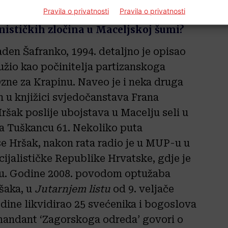
a.
Pravila o privatnosti
Pravila o privatnosti
ističkih zločina u Maceljskoj šumi?
aden Šafranko, 1994. detaljno je opisao
užio kao počinitelja partizanskoga
zne za Krapinu. Naveo je i neka druga
h u knjižici svjedočanstava Frana
ršak poslije ubojstava u Macelju seli u
na Tuškancu 61. Nekoliko puta
se Hršak, nakon rata radio je u MUP-u u
cijalističke Republike Hrvatske, gdje je
vu. Godine 2008. povodom optužaba
šaka, u
Jutarnjem listu
od 9. veljače
odine likvidirao 25 svećenika i bogoslova
mandant ‘Zagorskoga odreda’ govori o