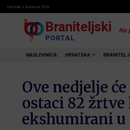
Četvrtak, 6. kolovoza 2026.
Braniteljski
Ne 
PORTAL
NASLOVNICA
HRVATSKA
BRANITELJ
Ove nedjelje ć
ostaci 82 žrtve
ekshumirani u 