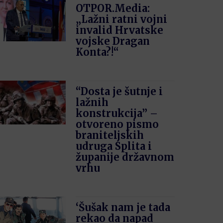
OTPOR.Media:
„Lažni ratni vojni
invalid Hrvatske
vojske Dragan
Konta?!“
“Dosta je šutnje i
lažnih
konstrukcija” –
otvoreno pismo
braniteljskih
udruga Splita i
županije državnom
vrhu
‘Šušak nam je tada
rekao da napad