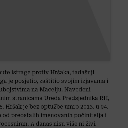
ute istrage protiv Hršaka, tadašnji
 je posjetio, zaštitio svojim izjavama i
o ubojstvima na Macelju. Navedeni
režnim stranicama Ureda Predsjednika RH,
5. Hršak je bez optužbe umro 2013. u 94.
o od preostalih imenovanih počinitelja i
ocesuiran. A danas nisu više ni živi.