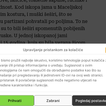
ove, lančiće, toaletne sapune, ručnike i
jednost. Kod iskopa jama u Maceljskoj
m kostura, i muški šeširi, što se
u partizani pohvatali po poljima. To ne
r su to bili šeširi spomenutih pobijenih
cuske. U jednoj iskopanoj jami
i 15 godina, koja su bila vezana žicom.
kakve krivnje i suđenja, kao i malu
Upravljanje pristankom za kolačiće
 se pljački i zločinu pokušao zametnuti
 bismo pružili najbolje iskustvo, koristimo tehnologije poput kolačića
ra zločina
, snimljenom u režiji naše
vanje i/ili pristup informacijama o uređaju. Suglasnost s ovim
hnologijama će nam omogućiti da obrađujemo podatke kao što su
oja je kao djevojčica doživjela ubijanja
našanje pri pregledavanju ili jedinstveni ID-ovi na ovoj web stranici.
rijeljanje ženske osobe, ubačene u jamu,
pristanak ili povlačenje suglasnosti može negativno utjecati na
 i svjedoci potvrđuju isto. To što se
ređene karakteristike i funkcije.
k crvenoga fašizma (komunizma), koji je
radavanja zbog ideologije i bešćutne
Prihvati
Zabrani
Pogledaj postavk