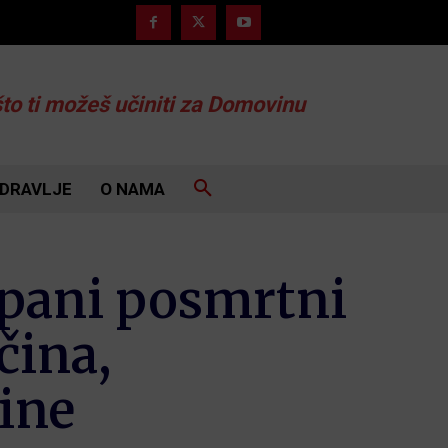
što ti možeš učiniti za Domovinu
DRAVLJE
O NAMA
opani posmrtni
čina,
ine