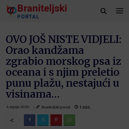
Braniteljski
PORTAL
OVO JOŠ NISTE VIDJELI:
Orao kandžama
zgrabio morskog psa iz
oceana i s njim preletio
punu plažu, nestajući u
visinama…
1
min.
Braniteljski portal
4 srpnja 2020.