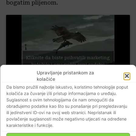
bogatim plijenom.
Kliknite da biste prihvatili marketing
kolačiće i omogućili ovaj sadržaj
Upravljanje pristankom za
kolačiće
Da bismo pružili najbolje iskustvo, koristimo tehnologije poput
kolačića za čuvanje i/ili pristup informacijama o uređaju.
Suglasnost s ovim tehnologijama će nam omogućiti da
obrađujemo podatke kao što su ponašanje pri pregledavanju
ili jedinstveni ID-ovi na ovoj web stranici. Nepristanak ili
povlačenje suglasnosti može negativno utjecati na određene
Kako javlja
Daily Mail
, snimka tog
karakteristike i funkcije.
neobičnog prizora nastala je 22. lipnja i