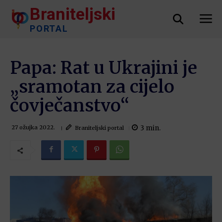
Braniteljski
PORTAL
Papa: Rat u Ukrajini je
„sramotan za cijelo
čovječanstvo“
3
min.
Braniteljski portal
27 ožujka 2022.