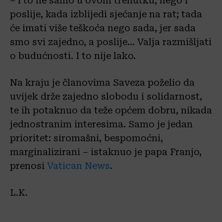
– i to ne samo u ovom trenutku, nego i
poslije, kada izblijedi sjećanje na rat; tada
će imati više teškoća nego sada, jer sada
smo svi zajedno, a poslije… Valja razmišljati
o budućnosti. I to nije lako.
Na kraju je članovima Saveza poželio da
uvijek drže zajedno slobodu i solidarnost,
te ih potaknuo da teže općem dobru, nikada
jednostranim interesima. Samo je jedan
prioritet: siromašni, bespomoćni,
marginalizirani – istaknuo je papa Franjo,
prenosi
Vatican News
.
L.K.