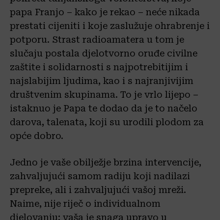
papa Franjo – kako je rekao – neće nikada
prestati cijeniti i koje zaslužuje ohrabrenje i
potporu. Strast radioamatera u tom je
slučaju postala djelotvorno oruđe civilne
zaštite i solidarnosti s najpotrebitijim i
najslabijim ljudima, kao i s najranjivijim
društvenim skupinama. To je vrlo lijepo –
istaknuo je Papa te dodao da je to načelo
darova, talenata, koji su urodili plodom za
opće dobro.
Jedno je vaše obilježje brzina intervencije,
zahvaljujući samom radiju koji nadilazi
prepreke, ali i zahvaljujući vašoj mreži.
Naime, nije riječ o individualnom
djelovanju; vaša je snaga upravo u