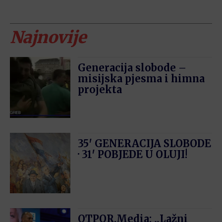
Najnovije
Generacija slobode –
misijska pjesma i himna
projekta
35′ GENERACIJA SLOBODE
· 31′ POBJEDE U OLUJI!
OTPOR.Media: „Lažni