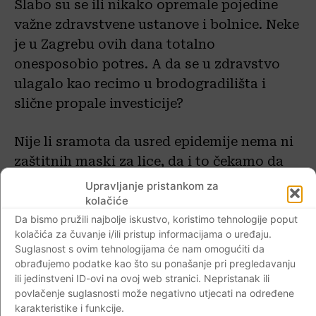
Slabo su se ili nikako opremale pojedine
važne zdravstvene ustanove i bolnice. Neke
je u Zagrebu ovih dana totalno
onesposobio potres. A da se u zdravstvo
ulagalo kao recimo u brodogradilišta i
slične propale investicije?
Nije li sramota da usred epidemije nema ni
zaštitnih maski za lice, da i to čekamo da
nam netko daruje?
Upravljanje pristankom za
kolačiće
Zdravstveni radnici su neprestano
Da bismo pružili najbolje iskustvo, koristimo tehnologije poput
kolačića za čuvanje i/ili pristup informacijama o uređaju.
upozoravali na probleme na koje nailaze.
Suglasnost s ovim tehnologijama će nam omogućiti da
Čak ni u hitnim službama, u bolničkim
obrađujemo podatke kao što su ponašanje pri pregledavanju
sobama ili pak na odjelima gdje se liječe
ili jedinstveni ID-ovi na ovoj web stranici. Nepristanak ili
povlačenje suglasnosti može negativno utjecati na određene
najteži bolesnici nije bilo ni toaletnog
karakteristike i funkcije.