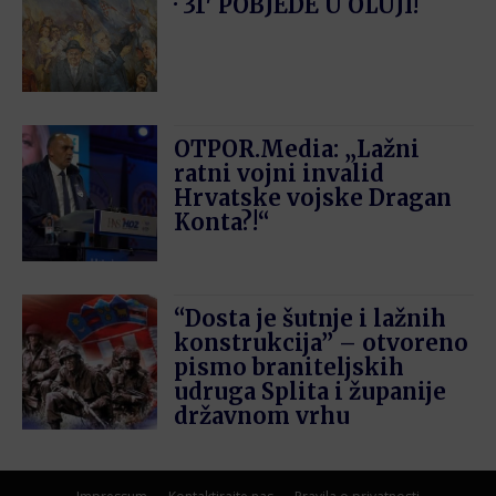
· 31′ POBJEDE U OLUJI!
OTPOR.Media: „Lažni
ratni vojni invalid
Hrvatske vojske Dragan
Konta?!“
“Dosta je šutnje i lažnih
konstrukcija” – otvoreno
pismo braniteljskih
udruga Splita i županije
državnom vrhu