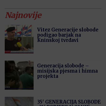
Najnovije
Vitez Generacije slobode
podigao barjak na
Kninskoj tvrđavi
Generacija slobode –
misijska pjesma i himna
projekta
35′ GENERACIJA SLOBODE