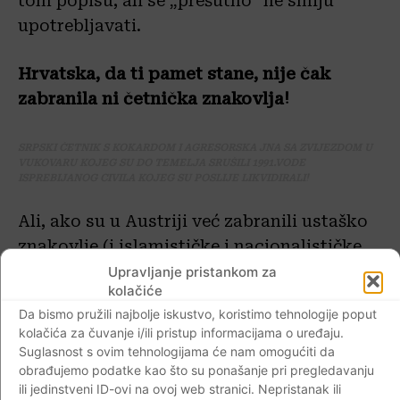
tom popisu, ali se „prešutno“ ne smiju
upotrebljavati.
Hrvatska, da ti pamet stane, nije čak
zabranila ni četnička znakovlja!
SRPSKI ČETNIK S KOKARDOM I AGRESORSKA JNA SA ZVIJEZDOM U
VUKOVARU KOJEG SU DO TEMELJA SRUŠILI 1991.VODE
ISPREBIJANOG CIVILA KOJEG SU POSLIJE LIKVIDIRALI!
Ali, ako su u Austriji već zabranili ustaško
znakovlje (i islamističke i nacionalističke
simbole) čudom nas čudi zbog čega to isto
Upravljanje pristankom za
kolačiće
nisu uradili sa simbolima komunizma,
Da bismo pružili najbolje iskustvo, koristimo tehnologije poput
poglavito s komunističkom crvenom
kolačića za čuvanje i/ili pristup informacijama o uređaju.
zvijezdom petokrakom, pod kojom su
Suglasnost s ovim tehnologijama će nam omogućiti da
osobito nakon 1945., ali i u obrambenom
obrađujemo podatke kao što su ponašanje pri pregledavanju
ili jedinstveni ID-ovi na ovoj web stranici. Nepristanak ili
ratu u Hrvatskoj, BiH i Sloveniji, učinjeni