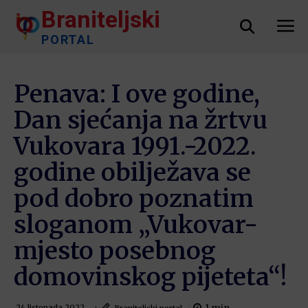
Braniteljski
PORTAL
Penava: I ove godine,
Dan sjećanja na žrtvu
Vukovara 1991.-2022.
godine obilježava se
pod dobro poznatim
sloganom „Vukovar-
mjesto posebnog
domovinskog pijeteta“!
Braniteljski portal
24 listopada 2022.