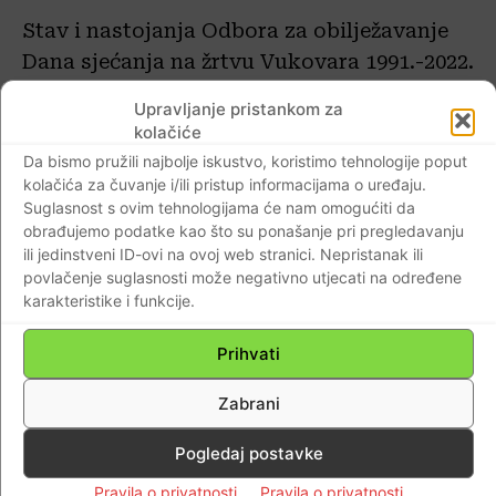
Stav i nastojanja Odbora za obilježavanje
Dana sjećanja na žrtvu Vukovara 1991.-2022.
godine, a u izravnoj komunikaciji s NMB
Upravljanje pristankom za
„Dr. Juraj Njavro“ Vukovar je da se središnji
kolačiće
program 18. studenog „Vukovar – mjesto
Da bismo pružili najbolje iskustvo, koristimo tehnologije poput
posebnog domovinskog pijeteta“ ove
kolačića za čuvanje i/ili pristup informacijama o uređaju.
Suglasnost s ovim tehnologijama će nam omogućiti da
godine vrati u krug bolnice, a s obzirom na
obrađujemo podatke kao što su ponašanje pri pregledavanju
povoljnu i kontroliranu epidemiološku
ili jedinstveni ID-ovi na ovoj web stranici. Nepristanak ili
situaciju.
povlačenje suglasnosti može negativno utjecati na određene
karakteristike i funkcije.
Kolona sjećanja proći će svojom
Prihvati
uobičajenom trasom od Nacionalne
memorijalne bolnice „Dr. Juraj Njavro“
Zabrani
Vukovar do Memorijalnog groblja žrtava
Pogledaj postavke
iz Domovinskog rata gdje će uslijediti
protokol polaganja vijenaca te sveta misa.
Pravila o privatnosti
Pravila o privatnosti