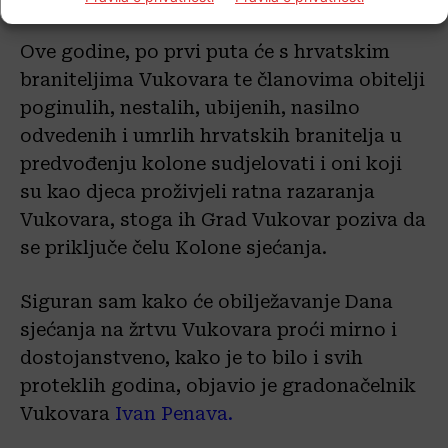
Ove godine, po prvi puta će s hrvatskim
braniteljima Vukovara te članovima obitelji
poginulih, nestalih, ubijenih, nasilno
odvedenih i umrlih hrvatskih branitelja u
predvođenju kolone sudjelovati i oni koji
su kao djeca proživjeli ratna razaranja
Vukovara, stoga ih Grad Vukovar poziva da
se priključe čelu Kolone sjećanja.
Siguran sam kako će obilježavanje Dana
sjećanja na žrtvu Vukovara proći mirno i
dostojanstveno, kako je to bilo i svih
proteklih godina, objavio je gradonačelnik
Vukovara
Ivan Penava.