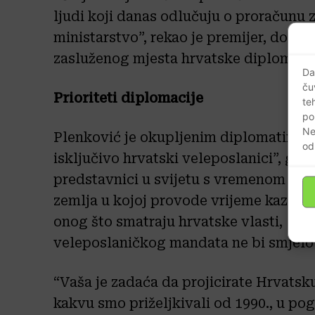
ljudi koji danas odlučuju o proračunu 
ministarstvo”, rekao je premijer, dodavš
zasluženog mjesta hrvatske diplomacije
Da
ču
Prioriteti diplomacije
te
po
Ne
Plenković je okupljenim diplomatima 
od
isključivo hrvatski veleposlanici”, go
predstavnici u svijetu s vremenom čest
zemlja u kojoj provode vrijeme kazala d
onog što smatraju hrvatske vlasti, zbo
veleposlaničkog mandata ne bi smjelo b
“Vaša je zadaća da projicirate Hrvatsk
kakvu smo priželjkivali od 1990., u po