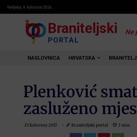
Nedjelja, 9. kolovoza 2026.
Braniteljski
Ne 
PORTAL
NASLOVNICA
HRVATSKA
BRANITELJ
Plenković smatr
zasluženo mjes
Braniteljski portal
3
min.
25 kolovoza 2017.