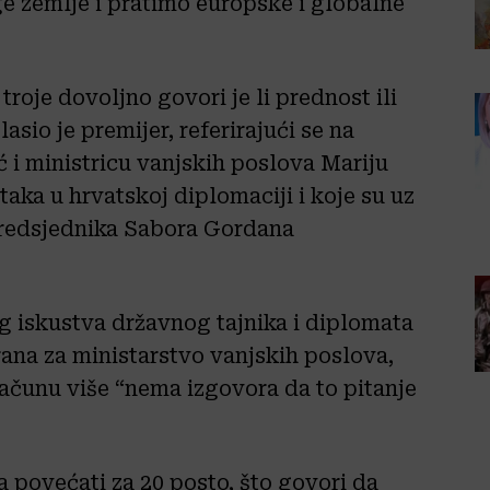
e zemlje i pratimo europske i globalne
roje dovoljno govori je li prednost ili
sio je premijer, referirajući se na
 i ministricu vanjskih poslova Mariju
aka u hrvatskoj diplomaciji i koje su uz
predsjednika Sabora Gordana
g iskustva državnog tajnika i diplomata
rana za ministarstvo vanjskih poslova,
računu više “nema izgovora da to pitanje
 povećati za 20 posto, što govori da