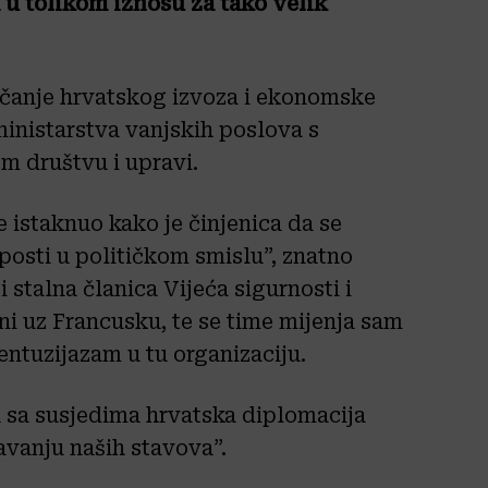
 u tolikom iznosu za tako velik
 jačanje hrvatskog izvoza i ekonomske
ministarstva vanjskih poslova s
 društvu i upravi.
 istaknuo kako je činjenica da se
posti u političkom smislu”, znatno
 stalna članica Vijeća sigurnosti i
ni uz Francusku, te se time mijenja sam
entuzijazam u tu organizaciju.
a sa susjedima hrvatska diplomacija
javanju naših stavova”.