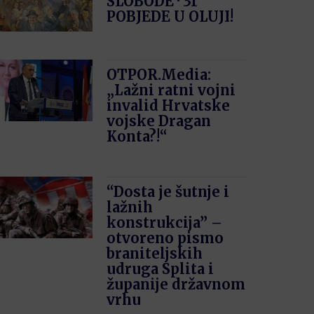
SLOBODE · 31′
POBJEDE U OLUJI!
OTPOR.Media:
„Lažni ratni vojni
invalid Hrvatske
vojske Dragan
Konta?!“
“Dosta je šutnje i
lažnih
konstrukcija” –
otvoreno pismo
braniteljskih
udruga Splita i
županije državnom
vrhu