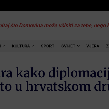
pitaj što Domovina može učiniti za tebe, nego 
I
KULTURA
SPORT
SVIJET
VJERA
Z
a kako diplomaciji
to u hrvatskom dr