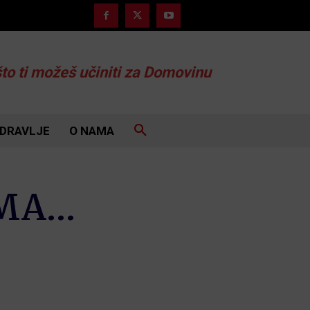
što ti možeš učiniti za Domovinu
DRAVLJE
O NAMA
IMA…