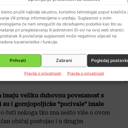
 bismo pružili najbolje iskustvo, koristimo tehnologije poput kolačića
vanje i/ili pristup informacijama o uređaju. Suglasnost s ovim
ana mjesta na kojima bi tijelo
hnologijama će nam omogućiti da obrađujemo podatke kao što su
ulo na ovome svijetu. Ako je razdaljina
našanje pri pregledavanju ili jedinstveni ID-ovi na ovoj web stranici.
pristanak ili povlačenje suglasnosti može negativno utjecati na
 se našla i do tri takva odmorišta.
ređene karakteristike i funkcije.
zidu na način da bi se postavila kamena
 na koju bi se položilo tijelo mrca prije
Prihvati
Zabrani
Pogledaj postavk
ičaj postoji i u vrletima Velebita, samo
ćena su kao nematerijalno kulturno
Pravila o privatnosti
Pravila o privatnosti
oja imaju veliku duhovnu povezanost s
 su i gornjopoljičke “počivale” imale
vo čuti nekoga tko zna nešto više o ovom
sličan običaj postojao i u drugim