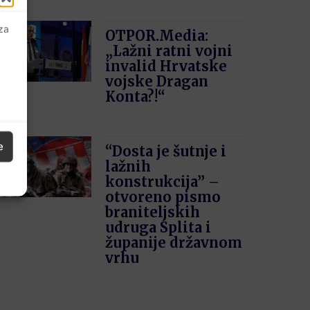
 za
OTPOR.Media:
„Lažni ratni vojni
invalid Hrvatske
vojske Dragan
Konta?!“
e
“Dosta je šutnje i
lažnih
konstrukcija” –
otvoreno pismo
braniteljskih
udruga Splita i
županije državnom
vrhu