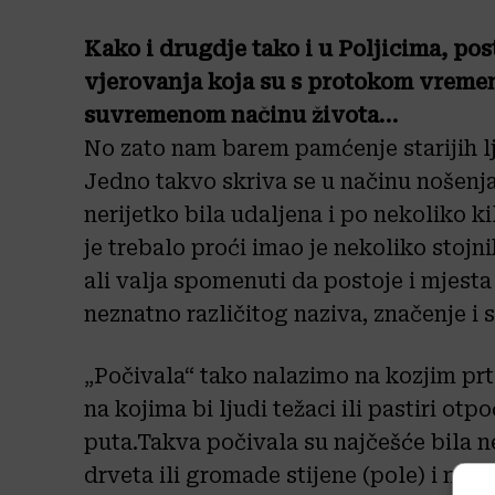
Kako i drugdje tako i u Poljicima, pos
vjerovanja koja su s protokom vremen
suvremenom načinu života…
No zato nam barem pamćenje starijih lj
Jedno takvo skriva se u načinu nošenja 
nerijetko bila udaljena i po nekoliko ki
je trebalo proći imao je nekoliko stojni
ali valja spomenuti da postoje i mjesta
neznatno različitog naziva, značenje i s
„Počivala“ tako nalazimo na kozjim pr
na kojima bi ljudi težaci ili pastiri otp
puta.Takva počivala su najčešće bila 
drveta ili gromade stijene (pole) i nis