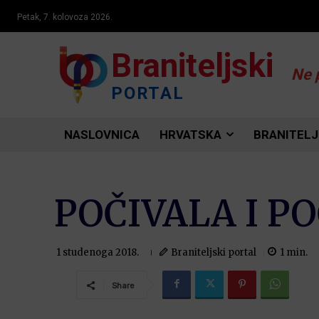
Petak, 7. kolovoza 2026.
Braniteljski
Ne 
PORTAL
NASLOVNICA
HRVATSKA
BRANITELJ
POČIVALA I P
Braniteljski portal
1
min.
1 studenoga 2018.
Share