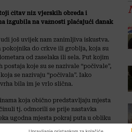
toji čitav niz vjerskih obreda i
a izgubila na važnosti plaćajući danak
udi još uvijek nam zanimljiva iskustva.
pokojnika do crkve ili groblja, koja su
lometara od zaselaka ili sela. Put kojim
h postaja koje su se nazivale “počivale”,
 koja se nazivaju “počivala”. Iako
vrha bila im je vrlo slična.
tinama koja obično predstavljaju mjesta
očinuli tj. odmorili se prije nastavka
neka ugodna mjesta pokraj puta u obliku
u imala druge svrhe osim da pruže
Upravljanje pristankom za kolačiće