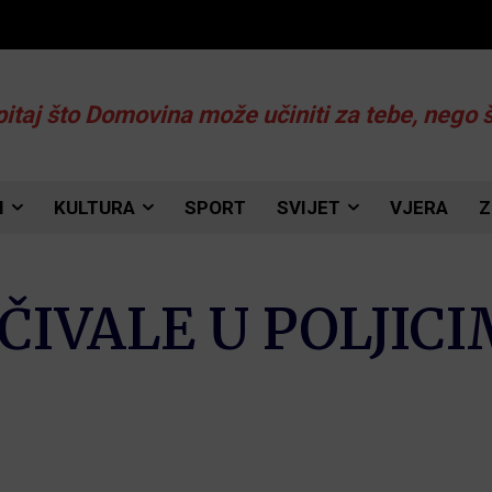
pitaj što Domovina može učiniti za tebe, nego 
I
KULTURA
SPORT
SVIJET
VJERA
Z
OČIVALE U POLJIC