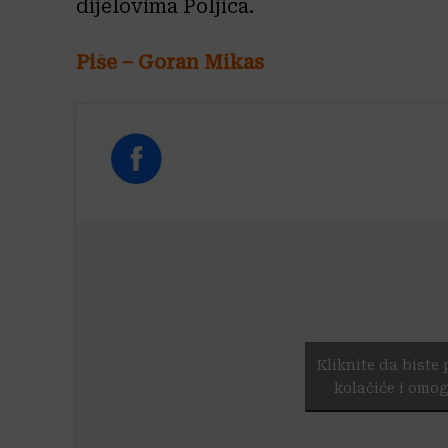
dijelovima Poljica.
Piše – Goran Mikas
Kliknite da biste 
kolačiće i omog