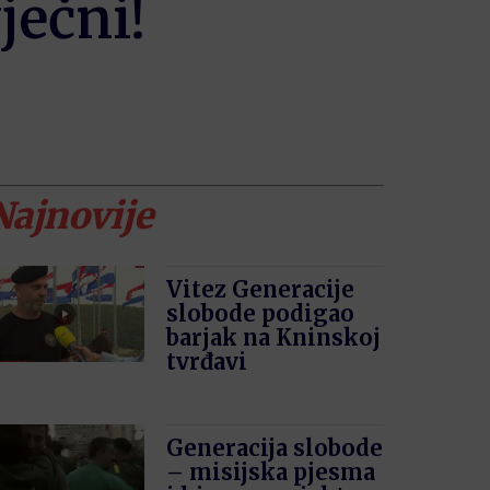
ječni!
Najnovije
Vitez Generacije
slobode podigao
barjak na Kninskoj
tvrđavi
Generacija slobode
– misijska pjesma