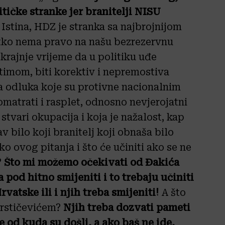
ičke stranke jer branitelji NISU
Istina, HDZ je stranka sa najbrojnijom
itko nema pravo na našu bezrezervnu
rajnje vrijeme da u politiku uđe
 timom, biti korektiv i nepremostiva
 odluka koje su protivne nacionalnim
atrati i rasplet, odnosno nevjerojatni
stvari okupacija i koja je nažalost, kap
av bilo koji branitelj koji obnaša bilo
o ovog pitanja i što će učiniti ako se ne
?
Što mi možemo očekivati od Đakića
 pod hitno smijeniti i to trebaju učiniti
vatske ili i njih treba smijeniti!
A što
rstičevićem?
Njih treba dozvati pameti
ete od kuda su došli, a ako baš ne ide,