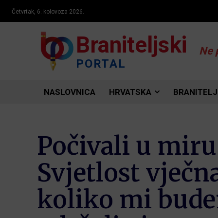
Četvrtak, 6. kolovoza 2026.
Braniteljski
Ne 
PORTAL
NASLOVNICA
HRVATSKA
BRANITELJ
Počivali u mir
Svjetlost vječn
koliko mi bude