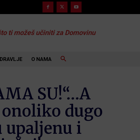
što ti možeš učiniti za Domovinu
DRAVLJE
O NAMA
 NAMA SU!“…A
ti onoliko dugo
 upaljenu i