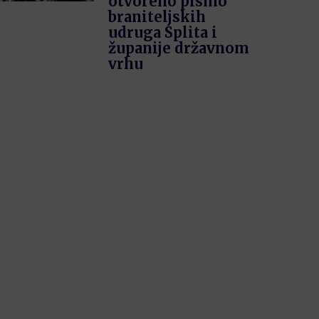
otvoreno pismo
braniteljskih
udruga Splita i
županije državnom
vrhu