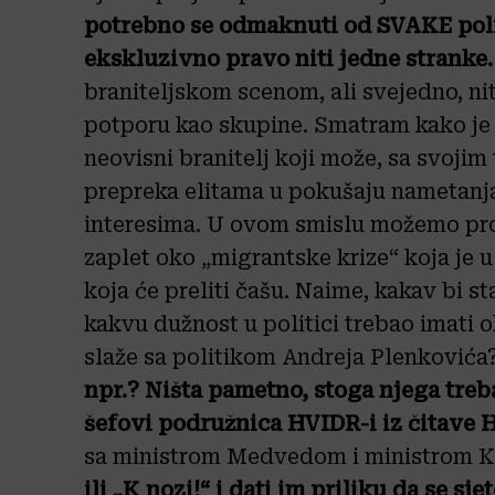
potrebno se odmaknuti od SVAKE polit
ekskluzivno pravo niti jedne stranke.
braniteljskom scenom, ali svejedno, n
potporu kao skupine. Smatram kako je k
neovisni branitelj koji može, sa svojim
prepreka elitama u pokušaju nametanja
interesima. U ovom smislu možemo prom
zaplet oko „migrantske krize“ koja je u 
koja će preliti čašu. Naime, kakav bi st
kakvu dužnost u politici trebao imati ok
slaže sa politikom Andreja Plenkovića
npr.? Ništa pametno, stoga njega treba
šefovi podružnica HVIDR-i iz čitave Hr
sa ministrom Medvedom i ministrom K
ili „K nozi!“ i dati im priliku da se sj