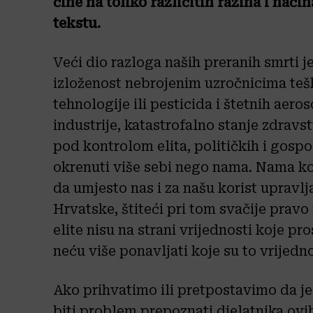
čine na toliko različitih razina i nač
tekstu.
Veći dio razloga naših preranih smrti je
izloženost nebrojenim uzročnicima teš
tehnologije ili pesticida i štetnih aer
industrije, katastrofalno stanje zdravs
pod kontrolom elita, političkih i gospo
okrenuti više sebi nego nama. Nama k
da umjesto nas i za našu korist upravlj
Hrvatske, štiteći pri tom svačije pravo
elite nisu na strani vrijednosti koje pros
neću više ponavljati koje su to vrijedno
Ako prihvatimo ili pretpostavimo da je
biti problem prepoznati djelatnika ovi