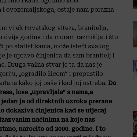
 umiremo i kada ogolimo kost
 i ovozemaljskoga, ostaje nam porazna
ni vijek Hrvatskog viteza, branitelja,
u dvije godine i da moram razmišljati što
i po statistikama, može isteći svakog
 je upravo činjenica da sam branitelj i
e. Druga važna stvar je ta da nas je
goriju, „ogradilo žicom“ i prepustilo
ađana kako joj paše i kad joj ustreba.
Do
eresa, loše „upravljala“ s nama,a
 jedan je od direktnih uzroka prerane
no dokaziva činjenica kad se utjecaj
izazvanim načinima na koje nas
stano, naročito od 2000. godine. I to