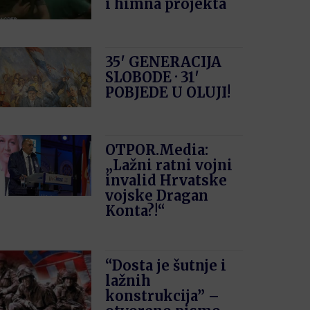
i himna projekta
35′ GENERACIJA
SLOBODE · 31′
POBJEDE U OLUJI!
OTPOR.Media:
„Lažni ratni vojni
invalid Hrvatske
vojske Dragan
Konta?!“
“Dosta je šutnje i
lažnih
konstrukcija” –