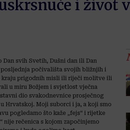
uskrsnuće i život v
 Dan svih Svetih, Dušni dan ili Dan
posljednja počivališta svojih bližnjih i
raju prigodnih misli ili riječi molitve ili
ali u miru Božjem i svjetlost vječna
 sastavni dio svakodnevnice prosječnog
 Hrvatskoj. Moji suborci i ja, a koji smo
avu pogledamo što kaže „fejs“ i rijetke
“ nije rečenica s kojom započinjemo