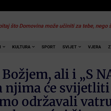
pitaj što Domovina može učiniti za tebe, nego 
I
KULTURA
SPORT
SVIJET
VJERA
Z
u Božjem, ali i „S
a njima će svijetli
mo održavali vatru