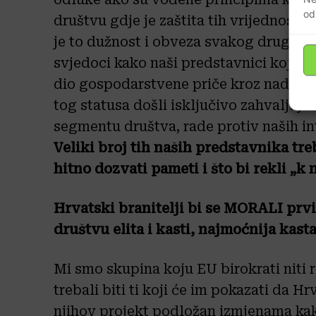
od
društvu gdje je zaštita tih vrijednosti
je to dužnost i obveza svakog drugog 
svjedoci kako naši predstavnici koji ima
dio gospodarstvene priče kroz nadzorne 
tog statusa došli isključivo zahvaljuju
segmentu društva, rade protiv naših in
Veliki broj tih naših predstavnika tre
hitno dozvati pameti i što bi rekli „k 
Hrvatski branitelji bi se MORALI prvi
društvu elita i kasti, najmoćnija kasta
Mi smo skupina koju EU birokrati niti r
trebali biti ti koji će im pokazati da Hr
njihov projekt podložan izmjenama kak