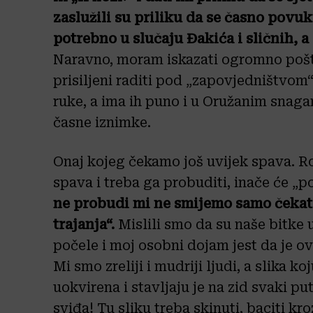
zaslužili su priliku da se časno povuk
potrebno u slučaju Đakića i sličnih, 
Naravno, moram iskazati ogromno pošto
prisiljeni raditi pod „zapovjedništvom“
ruke, a ima ih puno i u Oružanim snagam
časne iznimke.
Onaj kojeg čekamo još uvijek spava. Rod
spava i treba ga probuditi, inače će „po
ne probudi mi ne smijemo samo čekati 
trajanja“.
Mislili smo da su naše bitke u
počele i moj osobni dojam jest da je ov
Mi smo zreliji i mudriji ljudi, a slika k
uokvirena i stavljaju je na zid svaki pu
sviđa! Tu sliku treba skinuti, baciti kr