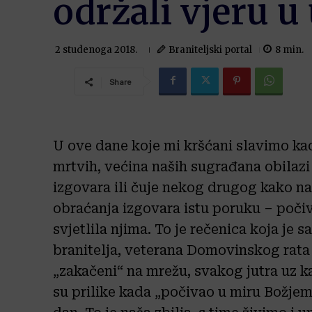
održali vjeru u 
Braniteljski portal
8
min.
2 studenoga 2018.
Share
U ove dane koje mi kršćani slavimo kao
mrtvih, većina naših sugrađana obilazi 
izgovara ili čuje nekog drugog kako na k
obraćanja izgovara istu poruku – počiv
svjetlila njima. To je rečenica koja je
branitelja, veterana Domovinskog rata u
„zakačeni“ na mrežu, svakog jutra uz k
su prilike kada „počivao u miru Božjem