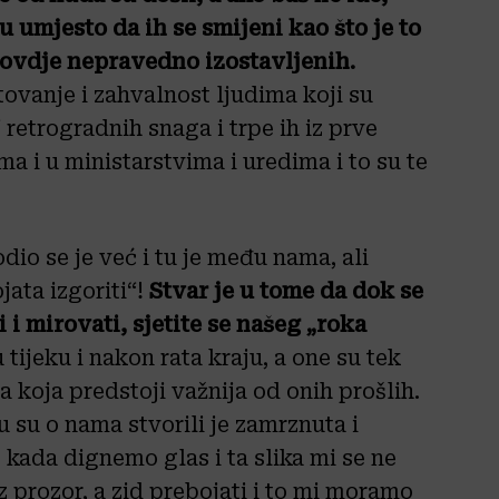
u umjesto da ih se smijeni kao što je to
a ovdje nepravedno izostavljenih.
vanje i zahvalnost ljudima koji su
 retrogradnih snaga i trpe ih iz prve
a i u ministarstvima i uredima i to su te
io se je već i tu je među nama, ali
jata izgoriti“!
Stvar je u tome da dok se
i mirovati, sjetite se našeg „roka
 tijeku i nakon rata kraju, a one su tek
a koja predstoji važnija od onih prošlih.
oju su o nama stvorili je zamrznuta i
t kada dignemo glas i ta slika mi se ne
oz prozor, a zid prebojati i to mi moramo