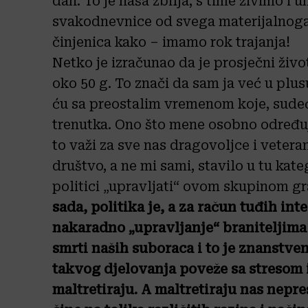
dan. To je naša zbilja, s time živimo i
svakodnevnice od svega materijalnoga
činjenica kako – imamo rok trajanja!
Netko je izračunao da je prosječni život
oko 50 g. To znači da sam ja već u plus
ću sa preostalim vremenom koje, sudeć
trenutka. Ono što mene osobno određuje
to važi za sve nas dragovoljce i veteran
društvo, a ne mi sami, stavilo u tu kate
politici „upravljati“ ovom skupinom gr
sada, politika je, a za račun tuđih int
nakaradno „upravljanje“ braniteljima
smrti naših suboraca i to je znanstve
takvog djelovanja poveže sa stresom 
maltretiraju. A maltretiraju nas nepre