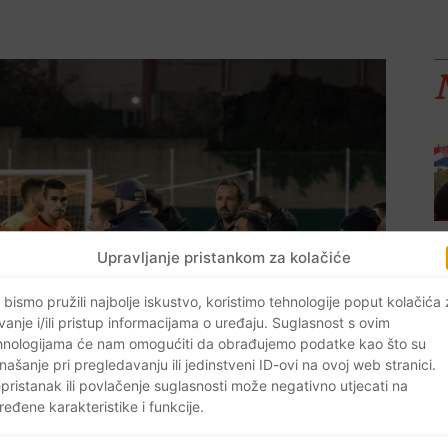
Upravljanje pristankom za kolačiće
 bismo pružili najbolje iskustvo, koristimo tehnologije poput kolačića
vanje i/ili pristup informacijama o uređaju. Suglasnost s ovim
hnologijama će nam omogućiti da obrađujemo podatke kao što su
našanje pri pregledavanju ili jedinstveni ID-ovi na ovoj web stranici.
pristanak ili povlačenje suglasnosti može negativno utjecati na
ređene karakteristike i funkcije.