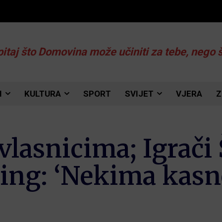
pitaj što Domovina može učiniti za tebe, nego 
I
KULTURA
SPORT
SVIJET
VJERA
Z
vlasnicima; Igrači
ning: ‘Nekima kasne 