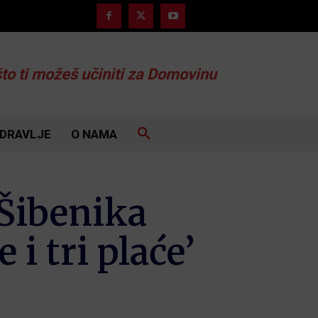
što ti možeš učiniti za Domovinu
DRAVLJE
O NAMA
 Šibenika
i tri plaće’