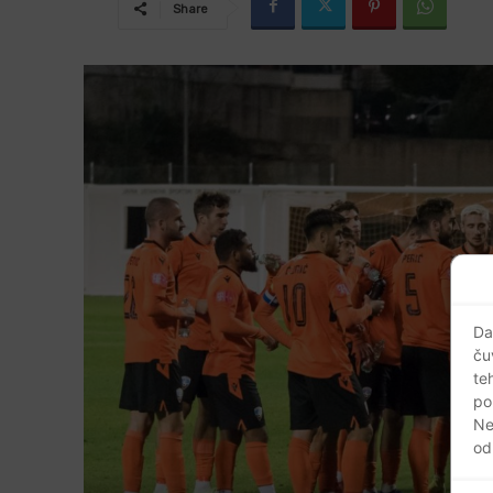
Share
Da
ču
te
po
Ne
od