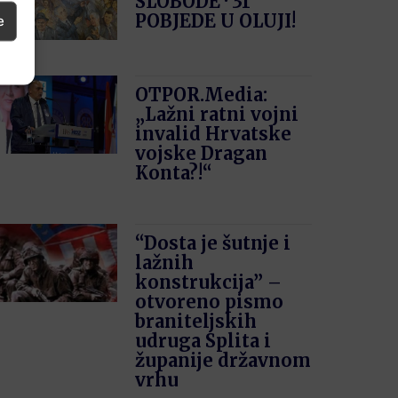
SLOBODE · 31′
POBJEDE U OLUJI!
e
OTPOR.Media:
„Lažni ratni vojni
invalid Hrvatske
vojske Dragan
Konta?!“
“Dosta je šutnje i
lažnih
konstrukcija” –
otvoreno pismo
braniteljskih
udruga Splita i
županije državnom
vrhu