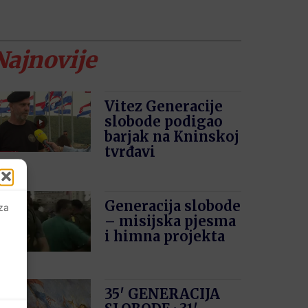
Najnovije
Vitez Generacije
slobode podigao
barjak na Kninskoj
tvrđavi
Generacija slobode
 za
– misijska pjesma
i himna projekta
35′ GENERACIJA