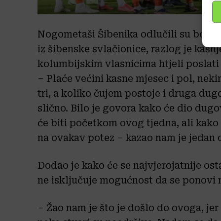
Nogometaši Šibenika odlučili su bojko
iz šibenske svlačionice, razlog je kašnj
kolumbijskim vlasnicima htjeli posla
– Plaće većini kasne mjesec i pol, nek
tri, a koliko čujem postoje i druga dug
slično. Bilo je govora kako će dio dugo
će biti početkom ovog tjedna, ali kako 
na ovakav potez – kazao nam je jedan o
Dodao je kako će se najvjerojatnije os
ne isključuje mogućnost da se ponovi 
– Žao nam je što je došlo do ovoga, jer 