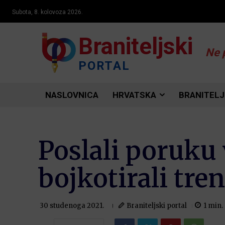
Subota, 8. kolovoza 2026.
Braniteljski
Ne 
PORTAL
NASLOVNICA
HRVATSKA
BRANITELJ
Poslali poruku 
bojkotirali tre
Braniteljski portal
1
min.
30 studenoga 2021.