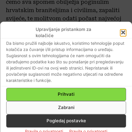
ćemo sva spomen obilježja poginulim
hrvatskim braniteljima i civilima, zapaliti
svijeće, te molitvom odati počast najvećoj
žrtvi koju su ti ljudi nesebično dali za
Upravljanje pristankom za
slobodu koju danas imamo.
kolačiće
Da bismo pružili najbolje iskustvo, koristimo tehnologije poput
kolačića za čuvanje i/ili pristup informacijama o uređaju.
Obaveza nam je dostojanstveno obilježiti
Suglasnost s ovim tehnologijama će nam omogućiti da
akciju, koja je bila od velike važnosti za
obrađujemo podatke kao što su ponašanje pri pregledavanju
našu Domovinu a poglavito za našu
ili jedinstveni ID-ovi na ovoj web stranici. Nepristanak ili
povlačenje suglasnosti može negativno utjecati na određene
županiju. Ovom operacijom je oslobođeno
karakteristike i funkcije.
trinaest sela u zadarskom zaleđu, morski
tjesnac Novsko Ždrilo, Zrakoplovna baza
Prihvati
Zemunik, prostor zračne luke Zadar, te
Zabrani
brana Peruća kod Sinja.
Pogledaj postavke
Hodnju
posve
ć
ujemo
svim
poginulim
Pravila o privatnosti
Pravila o privatnosti