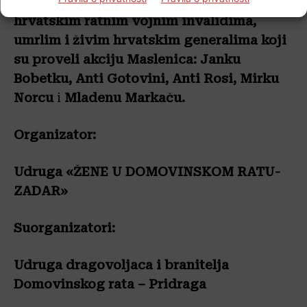
hrvatskim
braniteljima
i
civilima
,
hrvatskim
ratnim
vojnim
invalidima
,
umrlim i živim
hrvatskim
generalima
koji
su
proveli
akciju
Maslenica: Janku
Bobetku, Anti Gotovini, Anti Rosi, Mirku
Norcu
i
Mladenu Markaču.
Organizator:
Udruga «ŽENE U DOMOVINSKOM RATU-
ZADAR»
Suorganizatori:
Udruga dragovoljaca i branitelja
Domovinskog rata – Pridraga