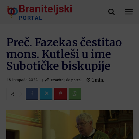
Braniteljski
PORTAL
Preč. Fazekas čestitao
mons. Kutleši u ime
Subotičke biskupije
1
min.
Braniteljski portal
18 listopada 2022.