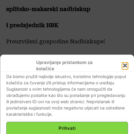
splitsko-makarski nadbiskup
i predsjednik HBK
Preuzvišeni gospodine Nadbiskupe!
S radošću sam primio vijest da ste na 65.
Upravljanje pristankom za
redovitom plenarnom zasjedanju Hrvatske
kolačiće
biskupske konferencije, 18. listopada 2022.
Da bismo pružili najbolje iskustvo, koristimo tehnologije poput
u Zagrebu, izabrani za
predsjednika HBK
.
kolačića za čuvanje i/ili pristup informacijama o uređaju.
Suglasnost s ovim tehnologijama će nam omogućiti da
Primite iskrene čestitke kako moje osobne
obrađujemo podatke kao što su ponašanje pri pregledavanju
tako i cijele Subotičke biskupije.
ili jedinstveni ID-ovi na ovoj web stranici. Nepristanak ili
povlačenje suglasnosti može negativno utjecati na određene
karakteristike i funkcije.
Neka Vam Isus Krist, Veliki svećenik i Dobri
pastir, udijeli obilje milosti i darova Duha
Prihvati
Svetoga za novu povjerenu Vam službu.