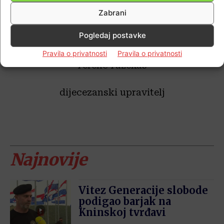
Zabrani
Uz izraze osobitog poštovanja u
Pogledaj postavke
Gospodinu,
Pravila o privatnosti
Pravila o privatnosti
Ferenc Fazekas
dijecezanski upravitelj
Najnovije
Vitez Generacije slobode
podigao barjak na
Kninskoj tvrđavi