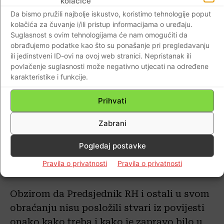
kolačiće
Velikosrpska agresija-srbočetnička
Da bismo pružili najbolje iskustvo, koristimo tehnologije poput
kolačića za čuvanje i/ili pristup informacijama o uređaju.
agresija- srpskocrnogorska agresija,
Suglasnost s ovim tehnologijama će nam omogućiti da
Srpska agresija na nenaoružan narod u
obrađujemo podatke kao što su ponašanje pri pregledavanju
Hrvatskoj (sve su to i predsjednik RH,
ili jedinstveni ID-ovi na ovoj web stranici. Nepristanak ili
povlačenje suglasnosti može negativno utjecati na određene
Predsjednik Vlade, Ministar hrvatskih
karakteristike i funkcije.
branitelja u svojim javnim obraćanjima
“namjerno” izostavili da se kojim
Prihvati
slučajem netko iz “koalicije ili EU i EK ne
Zabrani
bi naljutio”…
Pogledaj postavke
Stoga Vas podsjećamo na povijesne
Pravila o privatnosti
Pravila o privatnosti
događaje, kako je to sve bilo
Obzirom da Predsjednik RH i ostali u svom
obraćanju nisu posložili stvari iz povijesti
onako kako treba i kako je zapravo bilo u