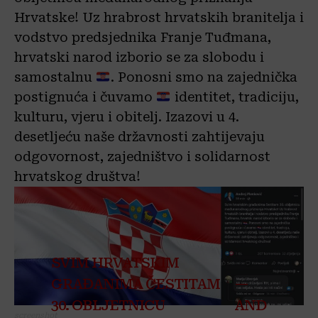
Hrvatske! Uz hrabrost hrvatskih branitelja i
vodstvo predsjednika Franje Tuđmana,
hrvatski narod izborio se za slobodu i
samostalnu
. Ponosni smo na zajednička
postignuća i čuvamo
identitet, tradiciju,
kulturu, vjeru i obitelj. Izazovi u 4.
desetljeću naše državnosti zahtijevaju
odgovornost, zajedništvo i solidarnost
hrvatskog društva!
SVIM HRVATSKIM
GRAĐANIMA ČESTITAM
—
30. OBLJETNICU
AND
screenshot