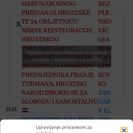
MEĐUNARODNOG
REJ
PRIZNANJA HRVATSKE
PLE
TE 24. OBLJETNICU
NKO
MIRNE REINTEGRACIJE
VIĆ
HRVATSKOG
(@A
PODUNAVLJA! UZ
NDR
Kliknite da biste prihvatili marketing
HRABROST HRVATSKIH
EJP
kolačiće i omogućili ovaj sadržaj
BRANITELJA I VODSTVO
LEN
PREDSJEDNIKA FRANJE
KOV
TUĐMANA, HRVATSKI
IC)
NAROD IZBORIO SE ZA
JAN
SLOBODU I SAMOSTALNU
UAR
H.H.
.
Y 15,
PIC.TWITTER.COM/HWH
2022
P.S.
Upravljanje pristankom za
DEDCEIB