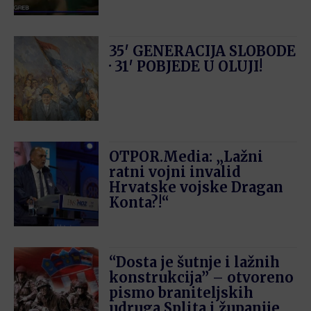
35′ GENERACIJA SLOBODE
· 31′ POBJEDE U OLUJI!
OTPOR.Media: „Lažni
ratni vojni invalid
Hrvatske vojske Dragan
Konta?!“
“Dosta je šutnje i lažnih
konstrukcija” – otvoreno
pismo braniteljskih
udruga Splita i županije