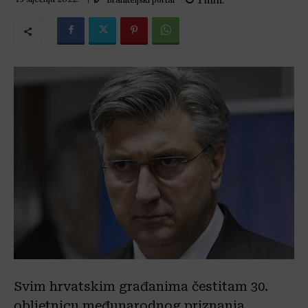
1
min.
Svim hrvatskim građanima čestitam 30.
obljetnicu međunarodnog priznanja