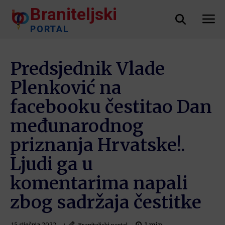
Braniteljski
PORTAL
Predsjednik Vlade
Plenković na
facebooku čestitao Dan
međunarodnog
priznanja Hrvatske!.
Ljudi ga u
komentarima napali
zbog sadržaja čestitke
Braniteljski portal
15 siječnja 2022.