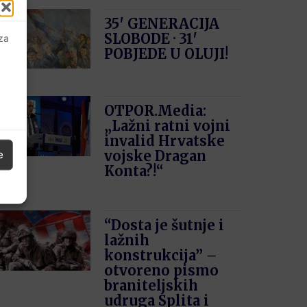
35′ GENERACIJA
SLOBODE · 31′
 za
POBJEDE U OLUJI!
OTPOR.Media:
„Lažni ratni vojni
invalid Hrvatske
vojske Dragan
e
Konta?!“
“Dosta je šutnje i
lažnih
konstrukcija” –
otvoreno pismo
braniteljskih
udruga Splita i