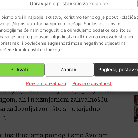
Upravljanje pristankom za kolačiće
 bismo pružili najbolje iskustvo, koristimo tehnologije poput kolačića
vanje i/ili pristup informacijama o uređaju. Suglasnost s ovim
hnologijama će nam omogućiti da obrađujemo podatke kao što su
. studenoga odreknuće od službe
našanje pri pregledavanju ili jedinstveni ID-ovi na ovoj web stranici.
pristanak ili povlačenje suglasnosti može negativno utjecati na
Stolice o. Juana Antonija Guerrera
ređene karakteristike i funkcije.
imino Caballero Ledo, aktualni
 ured Svete Stolice.
Prihvati
Zabrani
Pogledaj postavk
iz osobnih razloga. U pismu koje je
ove godine operiran te da mu terapija
Pravila o privatnosti
Pravila o privatnosti
bavljanje zadaće koja mu je povjerena.
ugom, ali i neizmjernom zahvalnošću
sa zadovoljstvom što smo zajedno
i“.
kim institucijama pomogli smo Svetom