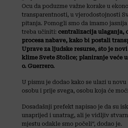
Ocu da poduzme važne korake u ekono
transparentnosti, u vjerodostojnosti 
pitanja. Pomogli smo da imamo jasnija p
treba učiniti:
centralizacija ulaganja, 
procesa nabave, kako bi postali transp
Uprave za ljudske resurse, što je novi
klime Svete Stolice; planiranje veće 
o. Guerrero.
U pismu je dodao kako se ulazi u novu
osobu i prije svega, osobu koja će moći 
Dosadašnji prefekt napisao je da su is
unaprijed i unatrag, ali je vidljiv stv
mjestu odakle smo počeli“, dodao je.