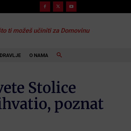
što ti možeš učiniti za Domovinu
DRAVLJE
O NAMA
ete Stolice
ihvatio, poznat