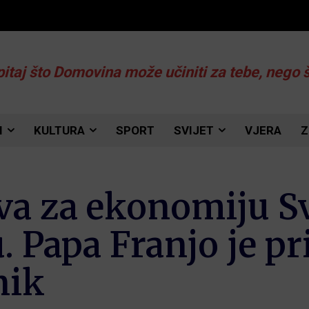
pitaj što Domovina može učiniti za tebe, nego 
I
KULTURA
SPORT
SVIJET
VJERA
Z
va za ekonomiju Sv
 Papa Franjo je pr
nik