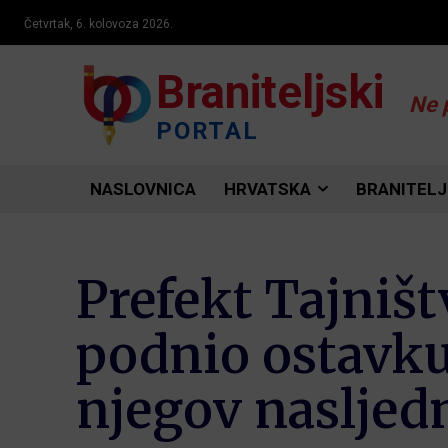
Četvrtak, 6. kolovoza 2026.
Braniteljski
Ne 
PORTAL
NASLOVNICA
HRVATSKA
BRANITELJ
Prefekt Tajništ
podnio ostavku.
njegov nasljed