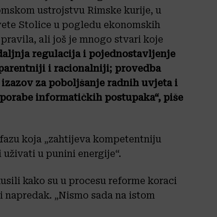
mskom ustrojstvu Rimske kurije, u
Svete Stolice u pogledu ekonomskih
ravila, ali još je mnogo stvari koje
daljnja regulacija i pojednostavljenje
arentniji i racionalniji; provedba
 izazov za poboljšanje radnih uvjeta i
uporabe informatičkih postupaka“, piše
 fazu koja „zahtijeva kompetentniju
uživati u punini energije“.
kusili kako su u procesu reforme koraci
arni napredak. „Nismo sada na istom