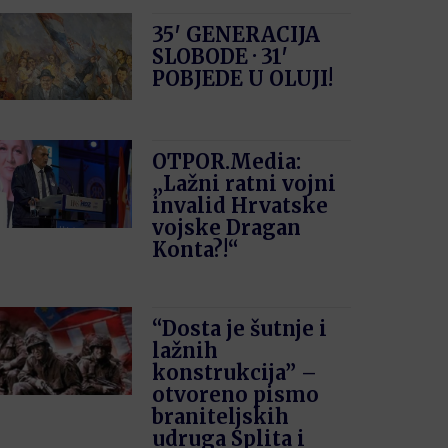
35′ GENERACIJA
SLOBODE · 31′
POBJEDE U OLUJI!
OTPOR.Media:
„Lažni ratni vojni
invalid Hrvatske
vojske Dragan
Konta?!“
“Dosta je šutnje i
lažnih
konstrukcija” –
otvoreno pismo
braniteljskih
udruga Splita i