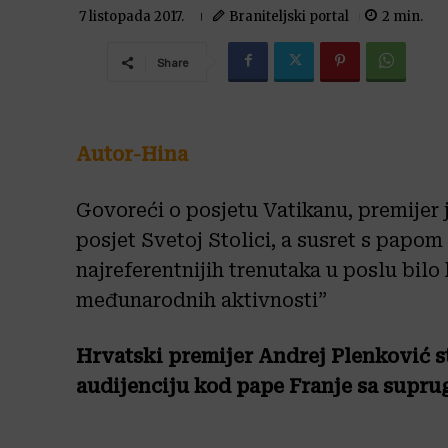
Braniteljski portal
2
min.
7 listopada 2017.
Share
Autor-Hina
Govoreći o posjetu Vatikanu, premijer 
posjet Svetoj Stolici, a susret s papom
najreferentnijih trenutaka u poslu bil
međunarodnih aktivnosti”
Hrvatski premijer Andrej Plenković st
audijenciju kod pape Franje sa supru