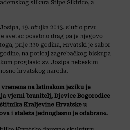
ademskog slikara Stipe Sikirice, a
osipa, 19. ožujka 2013. služio prvu
 je svetac posebno drag pa je njegovo
oga, prije 330 godina, Hrvatski je sabor
7. godine, na poticaj zagrebačkog biskupa
kom proglasio sv. Josipa nebeskim
dnosno hrvatskog naroda.
 vremena na latinskom jeziku je
lja vjerni branitelj, Djevice Bogorodice
štitnika Kraljevine Hrvatske u
va i staleža jednoglasno je odabran«.
ublike Hrvatske darovao skulpturu