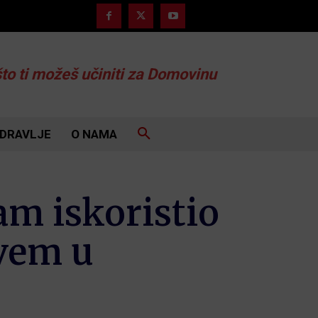
što ti možeš učiniti za Domovinu
DRAVLJE
O NAMA
am iskoristio
vem u