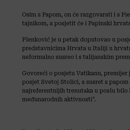
Osim s Papom, on će razgovarati i s P
tajnikom, a posjetit će i Papinski hrva
Plenković je u petak doputovao u posje
predstavnicima Hrvata u Italiji u hrva
neformalno susreo i s talijanskim pre
Govoreći o posjetu Vatikanu, premijer 
posjet Svetoj Stolici, a susret s papom
najreferentnijih trenutaka u poslu bil
međunarodnih aktivnosti”.