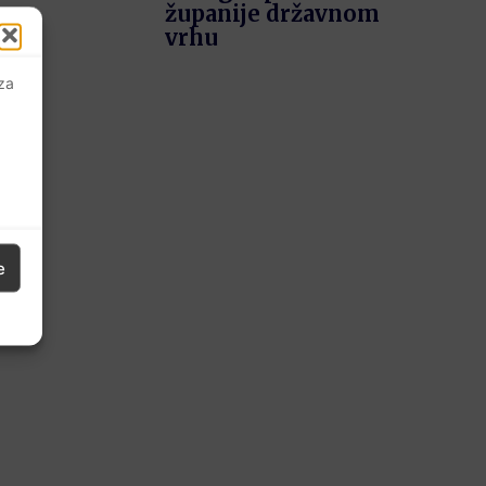
županije državnom
vrhu
 za
e