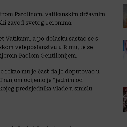
ietrom Parolinom, vatikanskim državnim
tski zavod svetog Jeronima.
t Vatikanu, a po dolasku sastao se s
tskom veleposlanstvu u Rimu, te se
mijerom Paolom Gentilonijem.
je rekao mu je čast da je doputovao u
 Franjom ocijenio je “jednim od
o kojeg predsjednika vlade u smislu