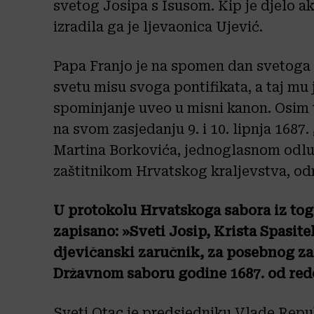
svetog Josipa s Isusom. Kip je djelo ak
izradila ga je ljevaonica Ujević.
Papa Franjo je na spomen dan svetoga J
svetu misu svoga pontifikata, a taj mu
spominjanje uveo u misni kanon. Osim t
na svom zasjedanju 9. i 10. lipnja 168
Martina Borkovića, jednoglasnom odlu
zaštitnikom Hrvatskog kraljevstva, o
U protokolu Hrvatskoga sabora iz tog
zapisano: »Sveti Josip, Krista Spasite
djevičanski zaručnik, za posebnog za
Državnom saboru godine 1687. od redo
Sveti Otac je predsjedniku Vlade Rep