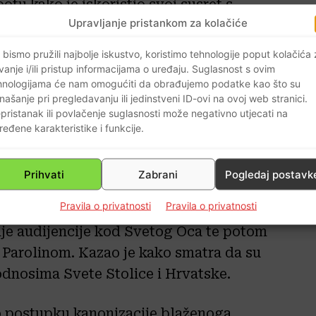
otu kako je iskoristio svoj susret s
Upravljanje pristankom za kolačiće
rvatskoj, jer bi to puno značilo
egov dojam da će tog posjeta biti te da
 bismo pružili najbolje iskustvo, koristimo tehnologije poput kolačića
izacije kardinala Alojzija Stepinca.
vanje i/ili pristup informacijama o uređaju. Suglasnost s ovim
hnologijama će nam omogućiti da obrađujemo podatke kao što su
našanje pri pregledavanju ili jedinstveni ID-ovi na ovoj web stranici.
odu da Svetoga Oca pozovem u
pristanak ili povlačenje suglasnosti može negativno utjecati na
m narodu, svima koji ga cijene, koji
ređene karakteristike i funkcije.
a će se to dogoditi, na njemu je da
reniji za takav posjet«, rekao je
Prihvati
Zabrani
Pogledaj postavk
e u Vatikanu.
Pravila o privatnosti
Pravila o privatnosti
nje audijencije kod Svetog Oca te potom
Parolinom. Kazao je kako smatra da su
odnosima Svete Stolice i Hrvatske.
 o postupku kanonizacije blaženoga