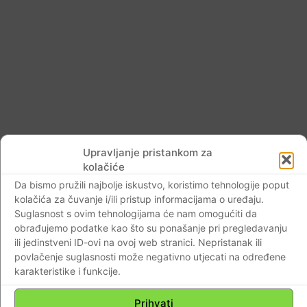
Upravljanje pristankom za
kolačiće
Da bismo pružili najbolje iskustvo, koristimo tehnologije poput
kolačića za čuvanje i/ili pristup informacijama o uređaju.
Suglasnost s ovim tehnologijama će nam omogućiti da
Odgovor na pitanje zašto je tome tako krije
obrađujemo podatke kao što su ponašanje pri pregledavanju
se u eri kada je bivši SDP-ov ministar
ili jedinstveni ID-ovi na ovoj web stranici. Nepristanak ili
Mihael Zmajlović ravnao Ministarstvom
povlačenje suglasnosti može negativno utjecati na određene
karakteristike i funkcije.
zaštite okoliša, a u tom periodu navodno je
posredstvom upravnog Vijeća, a u
Prihvati