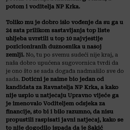
potom i voditelja NP Krka.
Toliko mu je dobro išlo vođenje da su ga u
24 sata prilikom sastavljanja top liste
uhljeba uvrstili u top 10 najvještije
pozicioniranih dužnosnika u našoj
zemlji.
No, tu po svemu sudeći nije kraj, a
naša dobro upućena sugovornica tvrdi da
je ono što se sada događa nadmašilo sve do
sada.
Dotični je naime bio jedan od
kandidata za Ravnatelja NP Krka, a kako
nije uspio u natječaju Upravno vijeće ga
je imenovalo Voditeljem odsjeka za
financije, što bi i bilo razumno, da nisu
propustili raspisati javni natječaj, kako se
to nije dogodilo ispada da je Šakić