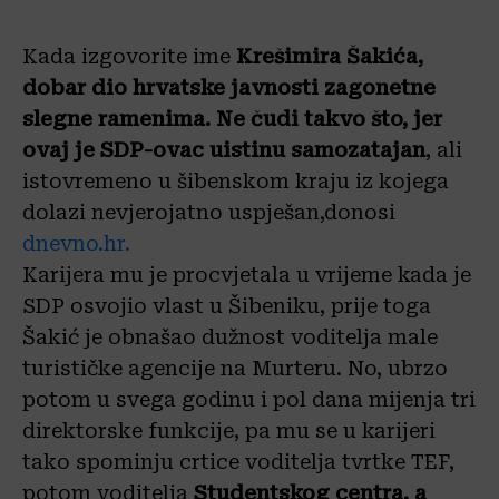
Kada izgovorite ime
Krešimira Šakića,
dobar dio hrvatske javnosti zagonetne
slegne ramenima. Ne čudi takvo što, jer
ovaj je SDP-ovac uistinu samozatajan
, ali
istovremeno u šibenskom kraju iz kojega
dolazi nevjerojatno uspješan,donosi
dnevno.hr.
Karijera mu je procvjetala u vrijeme kada je
SDP osvojio vlast u Šibeniku, prije toga
Šakić je obnašao dužnost voditelja male
turističke agencije na Murteru. No, ubrzo
potom u svega godinu i pol dana mijenja tri
direktorske funkcije, pa mu se u karijeri
tako spominju crtice voditelja tvrtke TEF,
potom voditelja
Studentskog centra, a