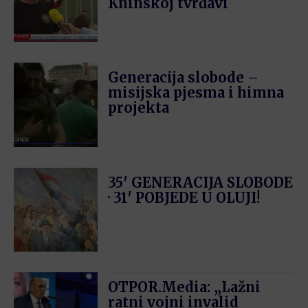
Kninskoj tvrđavi
Generacija slobode –
misijska pjesma i himna
projekta
35′ GENERACIJA SLOBODE
· 31′ POBJEDE U OLUJI!
OTPOR.Media: „Lažni
ratni vojni invalid