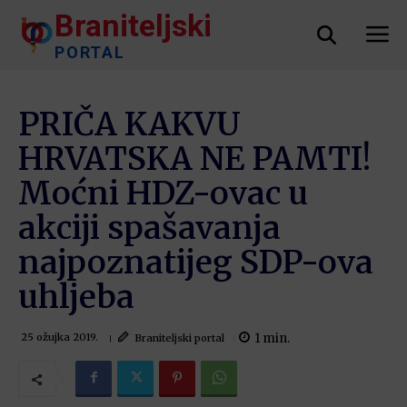
Braniteljski
PORTAL
PRIČA KAKVU
HRVATSKA NE PAMTI!
Moćni HDZ-ovac u
akciji spašavanja
najpoznatijeg SDP-ova
uhljeba
1
min.
Braniteljski portal
25 ožujka 2019.