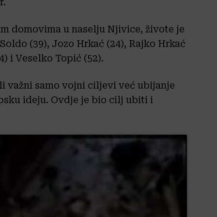
r.
m domovima u naselju Njivice, živote je
 Soldo (39), Jozo Hrkać (24), Rajko Hrkać
4) i Veselko Topić (52).
 važni samo vojni ciljevi već ubijanje
ku ideju. Ovdje je bio cilj ubiti i