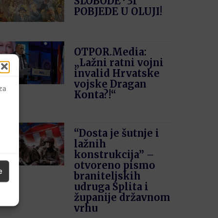
SLOBODE · 31′
POBJEDE U OLUJI!
OTPOR.Media:
„Lažni ratni vojni
invalid Hrvatske
vojske Dragan
 za
Konta?!“
“Dosta je šutnje i
lažnih
konstrukcija” –
otvoreno pismo
e
braniteljskih
udruga Splita i
županije državnom
vrhu