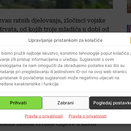
izvan ratnih djelovanja, zločinci vojske
Hrvata, od kojih troje mladića u dobi od
4 godina.
Upravljanje pristankom za kolačiće
 bismo pružili najbolje iskustvo, koristimo tehnologije poput kolačića
vanje i/ili pristup informacijama o uređaju. Suglasnost s ovim
 nikada nitko od oficira JNA nije
hnologijama će nam omogućiti da obrađujemo podatke kao što su
našanje pri pregledavanju ili jedinstveni ID-ovi na ovoj web stranici.
pristanak ili povlačenje suglasnosti može negativno utjecati na
ređene karakteristike i funkcije.
koplova Jugoslavenske narodne armije
ijega i usmrtila šestero Hrvata u naselju
Prihvati
Zabrani
Pogledaj postavk
ravnja 1992., dva zrakoplova
 iz Podgorice, nadletjela su Široki Brijeg
Pravila o privatnosti
Pravila o privatnosti
bama zasula civilne ciljeve u užem