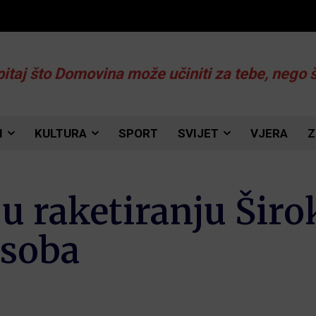
pitaj što Domovina može učiniti za tebe, nego 
I
KULTURA
SPORT
SVIJET
VJERA
Z
 u raketiranju Širo
osoba