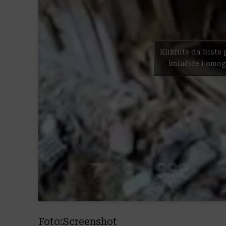
Kliknite da biste 
kolačiće i omog
Foto:Screenshot