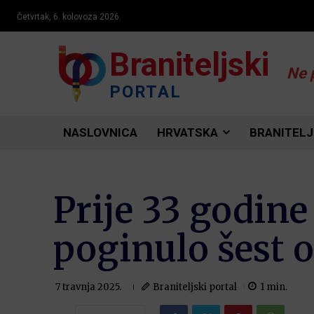
Četvrtak, 6. kolovoza 2026.
Braniteljski
Ne 
PORTAL
NASLOVNICA
HRVATSKA
BRANITELJ
Prije 33 godine
poginulo šest 
Braniteljski portal
1
min.
7 travnja 2025.