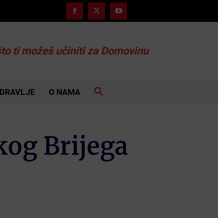
što ti možeš učiniti za Domovinu
DRAVLJE
O NAMA
kog Brijega