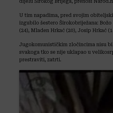
dijelu Širokog Brijega, prenosi Narod.h
U tim napadima, pred svojim obiteljski
izgubilo šestero Širokobriježana: Božo
(24), Mladen Hrkać (20), Josip Hrkać (1
Jugokomunističkim zločincima nisu bili
svakoga tko se nije uklapao u velikosrps
prestraviti, zatrti.