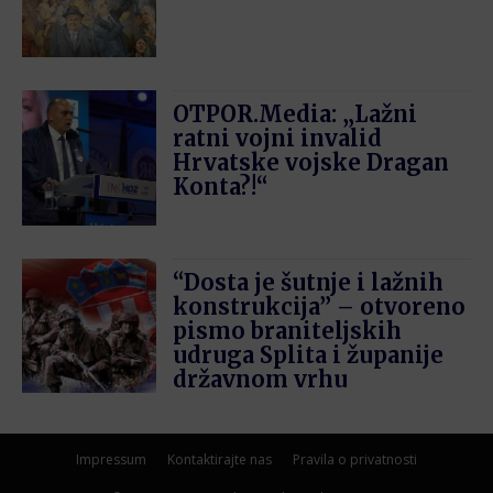
OTPOR.Media: „Lažni
ratni vojni invalid
Hrvatske vojske Dragan
Konta?!“
“Dosta je šutnje i lažnih
konstrukcija” – otvoreno
pismo braniteljskih
udruga Splita i županije
državnom vrhu
Impressum
Kontaktirajte nas
Pravila o privatnosti