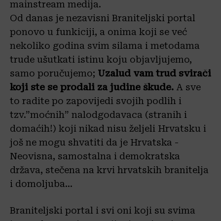
mainstream medija.
Od
danas je nezavisni Braniteljski portal
ponovo u funkiciji, a onima koji se već
nekoliko godina svim silama i metodama
trude ušutkati istinu koju objavljujemo,
samo poručujemo;
Uzalud vam trud svirači
koji ste se prodali za judine škude.
A sve
to radite po zapovijedi svojih podlih i
tzv.”moćnih” nalodgodavaca (stranih i
domaćih!) koji nikad nisu željeli Hrvatsku i
još ne mogu shvatiti da je Hrvatska -
Neovisna, samostalna i demokratska
država, stečena na krvi hrvatskih branitelja
i domoljuba…
Braniteljski portal i svi oni koji su svima