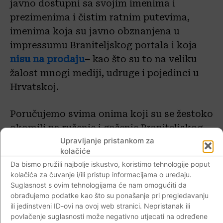
javno dostupni sa svojim imenima i
prezimenima i čistim ratnim putevima,
imenima koja su javno obznanjena u
impressumu Braniteljskog portala i koja
nisu na prodaju
–
kao što su to na veliku
žalost mnogi mediji, udruge i pojedinci u
Hrvatskoj.
Poručujemo svima onima koji su se žestoko
okomili na rušenje i gašenje Braniteljskog
Upravljanje pristankom za
portala raznim metodama od
progona do
kolačiće
osuđivanja nekih od članova uredništva
Da bismo pružili najbolje iskustvo, koristimo tehnologije poput
kao i onih
koji su osnovali i održavali ovaj
kolačića za čuvanje i/ili pristup informacijama o uređaju.
jedini neovisan hrvatski domoljubni portal
Suglasnost s ovim tehnologijama će nam omogućiti da
obrađujemo podatke kao što su ponašanje pri pregledavanju
deset (10.) godina koji su širili i štitili
ili jedinstveni ID-ovi na ovoj web stranici. Nepristanak ili
ISTINU o obrambenom Domovinskom ratu
povlačenje suglasnosti može negativno utjecati na određene