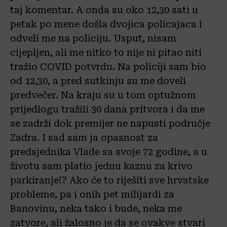
taj komentar. A onda su oko 12,30 sati u
petak po mene došla dvojica policajaca i
odveli me na policiju. Usput, nisam
cijepljen, ali me nitko to nije ni pitao niti
tražio COVID potvrdu. Na policiji sam bio
od 12,30, a pred sutkinju su me doveli
predvečer. Na kraju su u tom optužnom
prijedlogu tražili 30 dana pritvora i da me
se zadrži dok premijer ne napusti područje
Zadra. I sad sam ja opasnost za
predsjednika Vlade sa svoje 72 godine, a u
životu sam platio jednu kaznu za krivo
parkiranje!? Ako će to riješiti sve hrvatske
probleme, pa i onih pet milijardi za
Banovinu, neka tako i bude, neka me
zatvore, ali žalosno je da se ovakve stvari