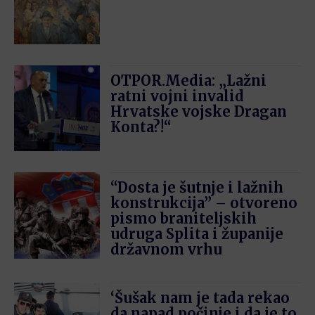
OTPOR.Media: „Lažni
ratni vojni invalid
Hrvatske vojske Dragan
Konta?!“
“Dosta je šutnje i lažnih
konstrukcija” – otvoreno
pismo braniteljskih
udruga Splita i županije
državnom vrhu
‘Šušak nam je tada rekao
da napad počinje i da je to