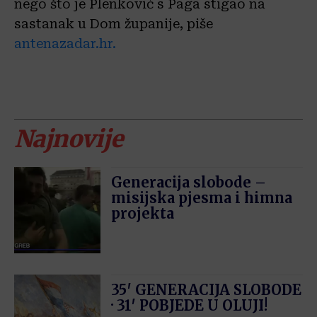
nego što je Plenković s Paga stigao na
sastanak u Dom županije, piše
antenazadar.hr.
Najnovije
Generacija slobode –
misijska pjesma i himna
projekta
35′ GENERACIJA SLOBODE
· 31′ POBJEDE U OLUJI!