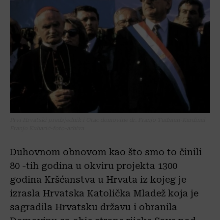
Prvi Hrvatski predsjednik i Otac domovine dr. Franjo Tuđman-Kardinal
Franjo Kuharić-foto-arhiva
Duhovnom obnovom kao što smo to činili
80 -tih godina u okviru projekta 1300
godina Kršćanstva u Hrvata iz kojeg je
izrasla Hrvatska Katolička Mladež koja je
sagradila Hrvatsku državu i obranila