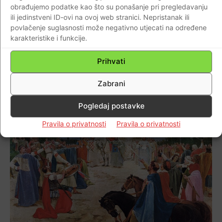
obrađujemo podatke kao što su ponašanje pri pregledavanju
ili jedinstveni ID-ovi na ovoj web stranici. Nepristanak ili
-Uz povratak u život uvedimo SPORTSKU
povlačenje suglasnosti može negativno utjecati na određene
KULTURU, revitalizirajmo Društvo i
karakteristike i funkcije.
Državu , na Tvoju slavu sagradimo,
Prihvati
Dio pisma pape Ivana X. hrvatskom kralju Tomislavu iz 925. godine u
Zabrani
kojem ga naslovljuje kraljem (latinski: “rege”)-foto-wikipedia
Pogledaj postavke
Pravila o privatnosti
Pravila o privatnosti