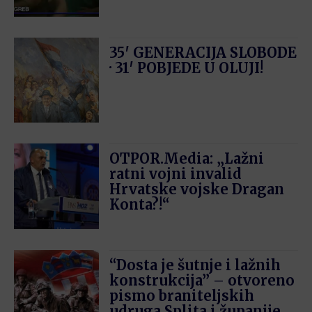
35′ GENERACIJA SLOBODE
· 31′ POBJEDE U OLUJI!
OTPOR.Media: „Lažni
ratni vojni invalid
Hrvatske vojske Dragan
Konta?!“
“Dosta je šutnje i lažnih
konstrukcija” – otvoreno
pismo braniteljskih
udruga Splita i županije