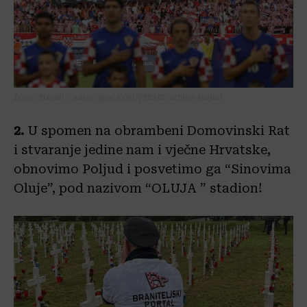
Izvor: Pixsell / Autor: Igor Kralj/PIXSEL-arhiva-Poljud
2.
U spomen na obrambeni Domovinski Rat
i stvaranje jedine nam i vječne Hrvatske,
obnovimo Poljud i posvetimo ga “Sinovima
Oluje”, pod nazivom “OLUJA ” stadion!