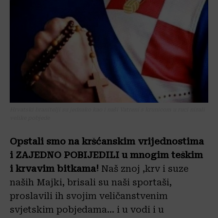
Hrvatski branitelji su jednako kao i naši Vatreni s krunicom u ruci nizali
velike pobjede
Opstali smo na kršćanskim vrijednostima
i ZAJEDNO POBIJEDILI u mnogim teškim
i krvavim bitkama!
Naš znoj ,krv i suze
naših Majki, brisali su naši sportaši,
proslavili ih svojim veličanstvenim
svjetskim pobjedama… i u vodi i u