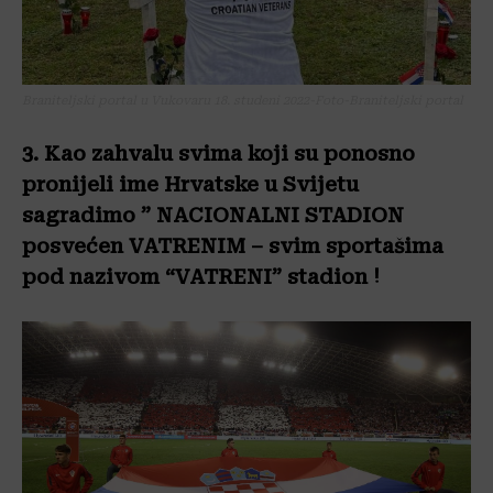
Braniteljski portal u Vukovaru 18. studeni 2022-Foto-Braniteljski portal
3. Kao zahvalu svima koji su ponosno
pronijeli ime Hrvatske u Svijetu
sagradimo ” NACIONALNI STADION
posvećen VATRENIM – svim sportašima
pod nazivom “VATRENI” stadion !