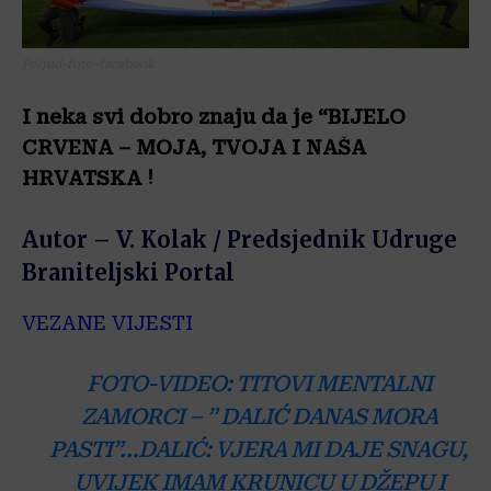
Poljud-foto-facebook
I neka svi dobro znaju da je “BIJELO
CRVENA – MOJA, TVOJA I NAŠA
HRVATSKA !
Autor – V. Kolak / Predsjednik Udruge
Braniteljski Portal
VEZANE VIJESTI
FOTO-VIDEO: TITOVI MENTALNI
ZAMORCI – ” DALIĆ DANAS MORA
PASTI”…DALIĆ: VJERA MI DAJE SNAGU,
UVIJEK IMAM KRUNICU U DŽEPU I