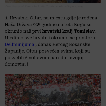
Oton Iveković: Krunidba kralja Tomislava-hr.wikipedia.org
1
. Hrvatski Oltar, na mjestu gdje je rođena
Naša Država 925 godine i u tebi Bogu se
okrunio naš prvi
hrvatski kralj Tomislav.
Ujedinio sve hrvate i okrunio se prostoru
Dellminijuma
, danas Herceg Bosanske
Županije, Oltar posvećen svima koji su
posvetili život svom narodu i svojoj
domovini !