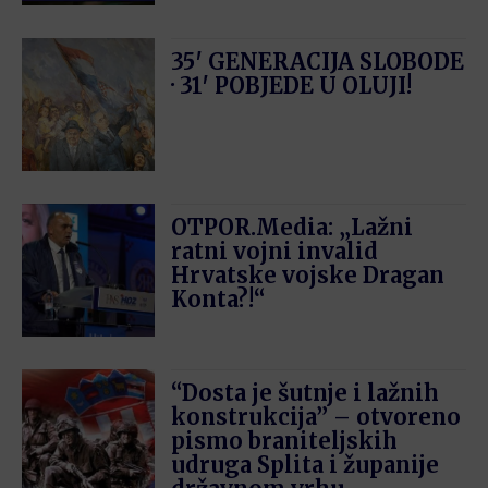
35′ GENERACIJA SLOBODE
· 31′ POBJEDE U OLUJI!
OTPOR.Media: „Lažni
ratni vojni invalid
Hrvatske vojske Dragan
Konta?!“
“Dosta je šutnje i lažnih
konstrukcija” – otvoreno
pismo braniteljskih
udruga Splita i županije