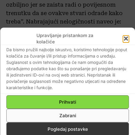
ozbiljno jer se zaista radi o povijesnom
trenutku da se ovakve stvari odrade kako
treba”. Nabrajajući nelogičnosti naveo je:
smanjenje relativnih odnosa unutar
Upravljanje pristankom za
sustava, ponižavanje i spuštanje statusa
kolačiće
znanosti i visokog obrazovanja u odnosu
Da bismo pružili najbolje iskustvo, koristimo tehnologije poput
na druge sustave te činjenicu da druga
kolačića za čuvanje i/ili pristup informacijama o uređaju.
Suglasnost s ovim tehnologijama će nam omogućiti da
radna mjesta važna za sustav (Carnet i
obrađujemo podatke kao što su ponašanje pri pregledavanju
Srce) – nisu uređena kako treba.
ili jedinstveni ID-ovi na ovoj web stranici. Nepristanak ili
povlačenje suglasnosti može negativno utjecati na određene
karakteristike i funkcije.
”Knjižničari su navedeni pod Ministarstvo
kulture, a većina ih radi u sustavu znanosti
Prihvati
i obrazovanja”, dodao je Bagić navevši kako
postoji niz radnih mjesta koja nisu
Zabrani
adekvatno tretirana prema složenosti i
Pogledaj postavke
odgovornosti (tehničar, predavač,