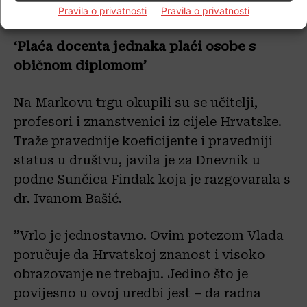
stručnjak, suradnik).
Pravila o privatnosti
Pravila o privatnosti
‘Plaća docenta jednaka plaći osobe s
običnom diplomom’
Na Markovu trgu okupili su se učitelji,
profesori i znanstvenici iz cijele Hrvatske.
Traže pravednije koeficijente i pravedniji
status u društvu, javila je za Dnevnik u
podne Sunčica Findak koja je razgovarala s
dr. Ivanom Bašić.
”Vrlo je jednostavno. Ovim potezom Vlada
poručuje da Hrvatskoj znanost i visoko
obrazovanje ne trebaju. Jedino što je
povijesno u ovoj uredbi jest – da radna