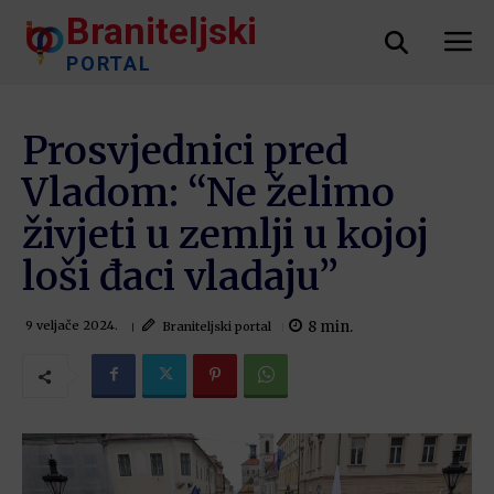
Braniteljski
PORTAL
Prosvjednici pred
Vladom: “Ne želimo
živjeti u zemlji u kojoj
loši đaci vladaju”
8
min.
Braniteljski portal
9 veljače 2024.