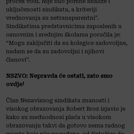
proces vodi. Nije bilo pomne analize i
uključenosti sindikata, a kriteriji
vrednovanja su netransparentni”.
Sindikatima predstavnicima zaposlenih u
osnovnim i srednjim školama poručila je:
“Mogu zaključiti da su kolegice zadovoljne,
nadam se da su zadovoljni i njihovi
članovi”.
NSZVO: Nepravda će ostati, zato smo
ovdje!
Član Nezavisnog sindikata znanosti i
visokog obrazovanja Robert Broz izjavio je
kako su međuodnosi plaća u visokom
obrazovanju takvi da gotovo nema radnog
mjesta koje nije pogođeno, od čistačica do