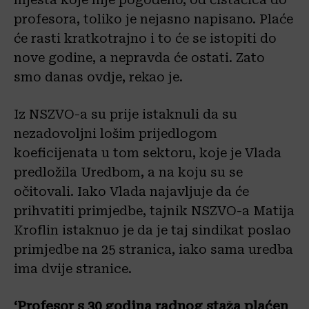
profesora, toliko je nejasno napisano. Plaće
će rasti kratkotrajno i to će se istopiti do
nove godine, a nepravda će ostati. Zato
smo danas ovdje, rekao je.
Iz NSZVO-a su prije istaknuli da su
nezadovoljni lošim prijedlogom
koeficijenata u tom sektoru, koje je Vlada
predložila Uredbom, a na koju su se
očitovali. Iako Vlada najavljuje da će
prihvatiti primjedbe, tajnik NSZVO-a Matija
Kroflin istaknuo je da je taj sindikat poslao
primjedbe na 25 stranica, iako sama uredba
ima dvije stranice.
‘Profesor s 30 godina radnog staža plaćen