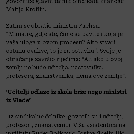
govornice glavni tajnik Sindikata znanosti
Matija Kroflin.
Zatim se obratio ministru Fuchsu:
“Ministre, gdje ste, čime se bavite i koja je
vaša uloga u ovom procesu? Ako stvari
ostanu ovakve, to je za ostavku”. Svoje je
obraćanje završio riječima: “Ali ako u ovoj
zemlji ne bude učitelja, nastavnika,
profesora, znanstvenika, nema ove zemlje”.
‘Učitelji odlaze iz škola brže nego ministri
iz Vlade’
Uz sindikalne čelnike, govorili su i učitelji,
profesori, znanstvenici. Viša asistentica na
institutu Ruđer Bošković Josipa Skelin Ilić