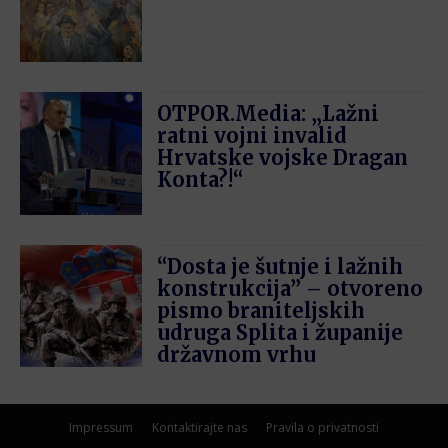
OTPOR.Media: „Lažni
ratni vojni invalid
Hrvatske vojske Dragan
Konta?!“
“Dosta je šutnje i lažnih
konstrukcija” – otvoreno
pismo braniteljskih
udruga Splita i županije
državnom vrhu
Impressum
Kontaktirajte nas
Pravila o privatnosti