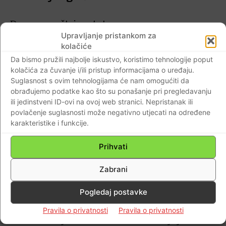
Danas se oštrim statusom
na svom
Upravljanje pristankom za
Facebooku
oglasio pukovnik u miru
Željko
kolačiće
Petko – ratni zapovjednik oklopne bojne
Da bismo pružili najbolje iskustvo, koristimo tehnologije poput
4. Gbr
u kojem je uputio oštru kritiku
kolačića za čuvanje i/ili pristup informacijama o uređaju.
Krstičeviću i zapravo mu uz dobronamjernu
Suglasnost s ovim tehnologijama će nam omogućiti da
obrađujemo podatke kao što su ponašanje pri pregledavanju
i ljudsku poruku bacio rukavicu za
ili jedinstveni ID-ovi na ovoj web stranici. Nepristanak ili
nadolazeće izbore…
povlačenje suglasnosti može negativno utjecati na određene
karakteristike i funkcije.
Facebook status u cijelosti…
Prihvati
Događaji se nizaju velikom brzinom i
Zabrani
narodu je iz dana u dan vidljivije koliko je
vlast u Hrvatskoj protiv naroda, obitelji i
Pogledaj postavke
kršćansih vrijednosti Hrvatskog društva.
Pravila o privatnosti
Pravila o privatnosti
Mi branitelji MORAMO znati na čijoj smo