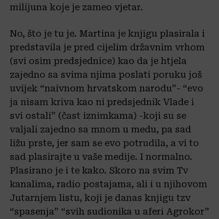
milijuna koje je zameo vjetar.
No, što je tu je. Martina je knjigu plasirala i
predstavila je pred cijelim državnim vrhom
(svi osim predsjednice) kao da je htjela
zajedno sa svima njima poslati poruku još
uvijek “naivnom hrvatskom narodu”- “evo
ja nisam kriva kao ni predsjednik Vlade i
svi ostali” (čast iznimkama) -koji su se
valjali zajedno sa mnom u medu, pa sad
ližu prste, jer sam se evo potrudila, a vi to
sad plasirajte u vaše medije. I normalno.
Plasirano je i te kako. Skoro na svim Tv
kanalima, radio postajama, ali i u njihovom
Jutarnjem listu, koji je danas knjigu tzv
“spasenja” “svih sudionika u aferi Agrokor”