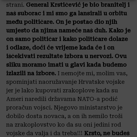
strani.
General Krstičević je bio branitelj i
naš suborac i mi smo ga lansirali u orbitu
među političare.
On je postao dio njih
umjesto da njima nameće naš duh.
Kako je
on samo političar i kako
političare dolaze
i odlaze, doći će vrijeme kada će i on
iščekivati rezultate izbora u nervozi. Ovu
sliku moramo imati u glavi kada budemo
izlazili na izbore.
I nemojte mi, molim vas,
spominjati naoružavanje Hrvatske vojske
jer je lako kupovati zrakoplove kada su
Ameri naredili državama NATO-a podić
proračun vojsci. Njegovo ministarstvo je
dobilo dosta novaca, a on ih nemilo troši
na zrakoplovstvo ko da su oni jedini rod
vojske da valja i da treba!!!
Krsto, ne budeš