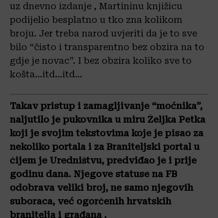
uz dnevno izdanje , Martininu knjižicu
podijelio besplatno u tko zna kolikom
broju. Jer treba narod uvjeriti da je to sve
bilo “čisto i transparentno bez obzira na to
gdje je novac”. I bez obzira koliko sve to
košta…itd…itd…
Takav pristup i zamagljivanje “moćnika”,
naljutilo je pukovnika u miru Željka Petka
koji je svojim tekstovima koje je pisao za
nekoliko portala i za Braniteljski portal u
čijem je Uredništvu, predviđao je i prije
godinu dana. Njegove statuse na FB
odobrava veliki broj, ne samo njegovih
suboraca, već ogorčenih hrvatskih
branitelja i građana .