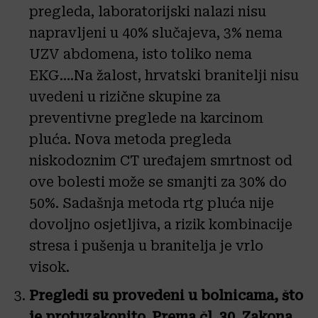
pregleda, laboratorijski nalazi nisu
napravljeni u 40% slučajeva, 3% nema
UZV abdomena, isto toliko nema
EKG….Na žalost, hrvatski branitelji nisu
uvedeni u rizične skupine za
preventivne preglede na karcinom
pluća. Nova metoda pregleda
niskodoznim CT uređajem smrtnost od
ove bolesti može se smanjti za 30% do
50%. Sadašnja metoda rtg pluća nije
dovoljno osjetljiva, a rizik kombinacije
stresa i pušenja u branitelja je vrlo
visok.
Pregledi su provedeni u bolnicama, što
je protuzakonito. Prema čl. 30. Zakona