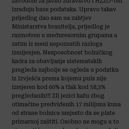
zavodom za javno zdravstvo i HZZO-om
izrađuju baze podataka. Upravo takav
prijedlog dao sam na zahtjev
Ministarstva branitelja, prijedlog je
razmotren u međuresornim grupama a
zatim iz meni nepoznatih razloga
izmijenjen. Nesposobnost bolničkog
kadra za obavljanje sistematskih
pregleda najbolje se ogleda u podatku
iz Izvješća prema kojemu puls nije
izmjeren kod 60% a tlak kod 58,3%
pregledanih!!! Zli jezici kažu zbog
otimačine predviđenih 17 milijuna kuna
od strane bolnica umjesto da se plate
primarnoj zaštiti. Osobno ne mogu u to