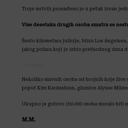
Troje mrtvih pronađeno je u petak izvan jedn
Više desetaka drugih osoba smatra se nest
Šesto kilometara južnije, blizu Los Angelesa
jakog požara koji je izbio prethodnog dana 
Foto-Reuters
Nekoliko slavnih osoba od brojnih koje žive 
poput Kim Kardashian, glumice Alysse Milano
Ukupno je gotovo 150.000 osoba moralo biti ev
M.M.