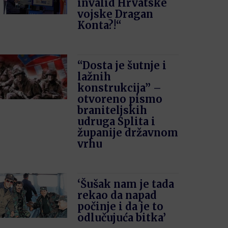
invalid Hrvatske
vojske Dragan
Konta?!“
“Dosta je šutnje i
lažnih
konstrukcija” –
otvoreno pismo
braniteljskih
udruga Splita i
županije državnom
vrhu
‘Šušak nam je tada
rekao da napad
počinje i da je to
odlučujuća bitka’