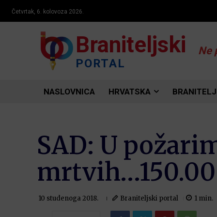
Četvrtak, 6. kolovoza 2026.
Braniteljski
Ne 
PORTAL
NASLOVNICA
HRVATSKA
BRANITELJ
SAD: U požarim
mrtvih…150.00
Braniteljski portal
1
min.
10 studenoga 2018.