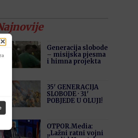
Najnovije
Generacija slobode
– misijska pjesma
 za
i himna projekta
35′ GENERACIJA
SLOBODE · 31′
POBJEDE U OLUJI!
e
OTPOR.Media:
„Lažni ratni vojni