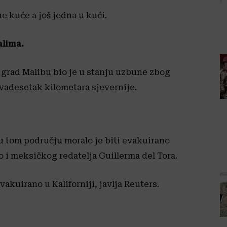
e kuće a još jedna u kući.
alima.
, grad Malibu bio je u stanju uzbune zbog
dvadesetak kilometara sjevernije.
u tom području moralo je biti evakuirano
 i meksičkog redatelja Guillerma del Tora.
akuirano u Kaliforniji, javlja Reuters.