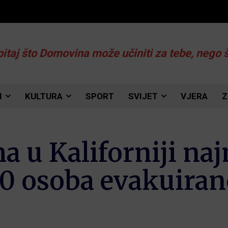
pitaj što Domovina može učiniti za tebe, nego 
I
KULTURA
SPORT
SVIJET
VJERA
Z
a u Kaliforniji na
0 osoba evakuira