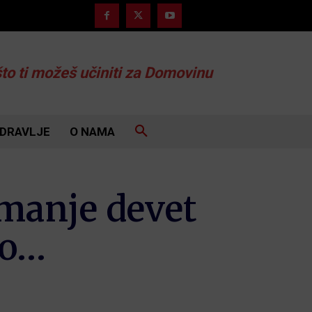
što ti možeš učiniti za Domovinu
DRAVLJE
O NAMA
jmanje devet
no…