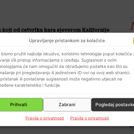
koji od četvrtka hara sjeverom Kalifornije
u ugroženo drugim požarom koji brzo
Upravljanje pristankom za kolačiće
 bismo pružili najbolje iskustvo, koristimo tehnologije poput kolačića
o ukupno devet mrtvih”, izjavio je u petak
vanje i/ili pristup informacijama o uređaju. Suglasnost s ovim
hnologijama će nam omogućiti da obrađujemo podatke kao što su
našanje pri pregledavanju ili jedinstveni ID-ovi na ovoj web stranici.
pristanak ili povlačenje suglasnosti može negativno utjecati na
ava u gradu Paradise, sjeverno od glavnog
ređene karakteristike i funkcije.
ka dobilo naređenje za evakuaciju.
Prihvati
Zabrani
Pogledaj postavk
jedna na obližnjem tlu. “Zbog njihovih opeklina
e biti smjesta identificirane”, istaknule su u
Pravila o privatnosti
Pravila o privatnosti