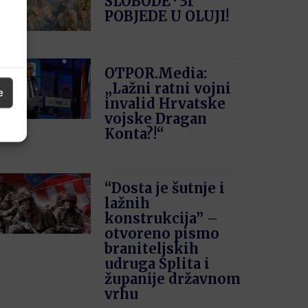
SLOBODE · 31′
POBJEDE U OLUJI!
OTPOR.Media:
„Lažni ratni vojni
e
invalid Hrvatske
vojske Dragan
Konta?!“
“Dosta je šutnje i
lažnih
konstrukcija” –
otvoreno pismo
braniteljskih
udruga Splita i
županije državnom
vrhu