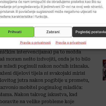
hnologijama će nam omogućiti da obrađujemo podatke kao što su
našanje pri pregledavanju ili jedinstveni ID-ovi na ovoj web stranici.
pristanak ili povlačenje suglasnosti može negativno utjecati na
ređene karakteristike i funkcije.
Prihvati
Zabrani
Pogledaj postavk
Pravila o privatnosti
Pravila o privatnosti
ca godišnje prođe 150 preminulih osoba
ehničkim intervencijama) pa to možda
aš moram nešto izdvojiti, onda je to bilo
u mladi poginuli nakon noćnih izlazaka.
ženi dijelovi tijela ni svakojaki mirisi
ovitog jutra nakon pogibije u prometu,
 zazvonio mobitel poginulog mladića:
o Mama. Nakon takvog iskustva, kad
zaboravite na velike probleme koje