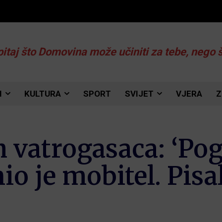
pitaj što Domovina može učiniti za tebe, nego 
I
KULTURA
SPORT
SVIJET
VJERA
Z
h vatrogasaca: ‘P
io je mobitel. Pis