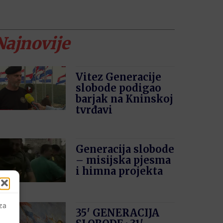
Najnovije
Vitez Generacije
slobode podigao
barjak na Kninskoj
tvrđavi
Generacija slobode
– misijska pjesma
i himna projekta
 za
35′ GENERACIJA