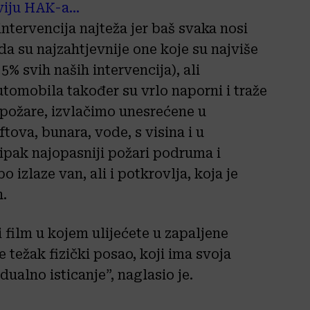
viju HAK-a.
..
intervencija najteža jer baš svaka nosi
da su najzahtjevnije one koje su najviše
% svih naših intervencija), ali
utomobila također su vrlo naporni i traže
 požare, izvlačimo unesrećene u
ova, bunara, vode, s visina i u
ak najopasniji požari podruma i
o izlaze van, ali i potkrovlja, koja je
h.
film u kojem ulijećete u zapaljene
 težak fizički posao, koji ima svoja
ualno isticanje”, naglasio je.