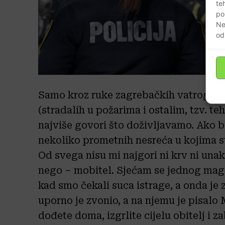
te
po
Ne
od
Samo kroz ruke zagrebačkih vatrogasa
(stradalih u požarima i ostalim, tzv. t
najviše govori što doživljavamo. Ako b
nekoliko prometnih nesreća u kojima s
Od svega nisu mi najgori ni krv ni unaka
nego – mobitel. Sjećam se jednog magl
kad smo čekali suca istrage, a onda je
uporno je zvonio, a na njemu je pisal
dođete doma, izgrlite cijelu obitelj i 