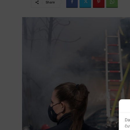
Share
Da
ču