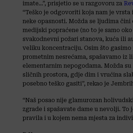
imate…”, prisjetio se u razgovoru za
Re
“Teško je odgovoriti koja nam je vrsta 
neke opasnosti. Možda se ljudima čini 
medijski popraćene (no to je samo oko 5
svakodnevni požari stanova, kuća ili a
veliku koncentraciju. Osim što gasimo
prometnim nesrećama, spašavamo iz lift
elementarnim nepogodama. Možda su ip
sličnih prostora, gdje dim i vrućina slab
posebno teško gasiti”, rekao je Jembri
“Naš posao nije glamurozan holivudski 
zgrade i spašavate dame u nevolji. To je
pravila i u kojem nema mjesta za individ