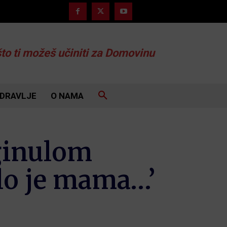
što ti možeš učiniti za Domovinu
DRAVLJE
O NAMA
oginulom
alo je mama…’