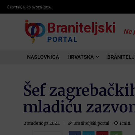
Četvrtak, 6. kolovoza 2026.
Braniteljski
Ne 
PORTAL
NASLOVNICA
HRVATSKA
BRANITELJ
Šef zagrebački
mladiću zazvon
Braniteljski portal
1
min.
2 studenoga 2021.