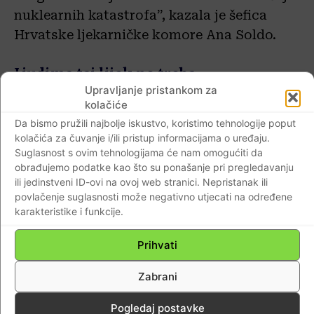
nuklearnih katastrofa”, kazala je šefica
Hrvatske ljekarničke komore Ana Soldo.
Ljudima taj lijek ne treba
Upravljanje pristankom za
kolačiće
Nakon nuklearnih katastrofa, Svjetska
Da bismo pružili najbolje iskustvo, koristimo tehnologije poput
zdravstvena organizacija propisala je
kolačića za čuvanje i/ili pristup informacijama o uređaju.
protokole u slučaju takvog djelovanja.
Suglasnost s ovim tehnologijama će nam omogućiti da
obrađujemo podatke kao što su ponašanje pri pregledavanju
ili jedinstveni ID-ovi na ovoj web stranici. Nepristanak ili
“Građanima treba napomenuti da se to
povlačenje suglasnosti može negativno utjecati na određene
uvijek odnosi na uske radijuse, od mjesta
karakteristike i funkcije.
gdje je bila nesreća. Postoje dva protokola,
od 15 km i 20 km. Sličan protokol imamo i u
Prihvati
Hrvatskoj. To sada nije opća opasnost i
Zabrani
razlog da se na neprimjeren način pokušava
dobiti taj lijek, jer u suštini taj lijek ne
Pogledaj postavke