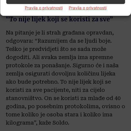
treba”, pojašnjava Soldo.
Pravila o privatnosti
Pravila o privatnosti
“To nije lijek koji se koristi za sve”
Na pitanje je li strah građana opravdan,
odgovara: “Razumijem da se ljudi boje.
Teško je predvidjeti što se sada može
dogoditi. Ali svaka zemlja ima spremne
protokole za ponašanje. Sigurno će i naša
zemlja osigurati dovoljnu količinu lijeka
ako bude potrebno. To nije lijek koji se
koristi za sve pacijente, niti za cijelo
stanovništvo. On se koristi za mlađe od 40
godina, po posebnim protokolima, ovisno o
tome koliko je osoba stara i koliko ima
kilograma”, kaže Soldo.