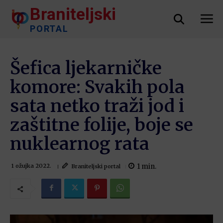
Braniteljski
PORTAL
Šefica ljekarničke
komore: Svakih pola
sata netko traži jod i
zaštitne folije, boje se
nuklearnog rata
1
min.
Braniteljski portal
1 ožujka 2022.